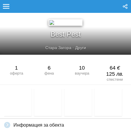
BEST PEST
Best Pest
Стара Загора
·
Други
1
6
10
64
€
оферта
фена
ваучера
125
лв.
спестени
Информация за обекта