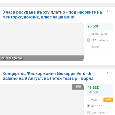
3 часа рисуване върху платно - под насоките на
ментор-художник, плюс чаша вино
20.50€
15.01
- 31.08
127
грабнати
Варна
Paint Me Varna
Концерт на Филхармония Giuseppe Verdi di
Salerno на 9 Август, на Летен театър - Варна
-15%
46.33€
54.50€
ДНЕС
9.08
08
:
15
:
16
126
грабнати