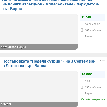
на всички атракциони в Увеселителен парк Детски
кът Варна
19.50€
30.06
- 30.08
183
грабнати
Варна
Детски кът Варна
Постановката "Неделя сутрин" - на 3 Септември
в Летен театър - Варна
14.00€
3.09
130
грабнати
Варна
Онлайн резервация
Аrtvent