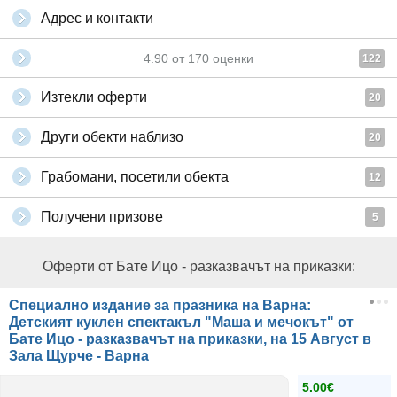
Адрес и контакти
4.90
от
170
оценки
122
Изтекли оферти
20
Други обекти наблизо
20
Грабомани, посетили обекта
12
Получени призове
5
Оферти от Бате Ицо - разказвачът на приказки:
Специално издание за празника на Варна:
Детският куклен спектакъл "Маша и мечокът" от
Бате Ицо - разказвачът на приказки, на 15 Август в
Зала Щурче - Варна
5.00€