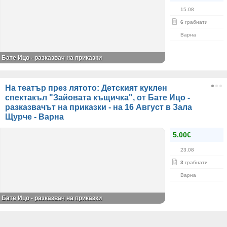
15.08
6
грабнати
Варна
Бате Ицо - разказвач на приказки
На театър през лятото: Детският куклен
спектакъл "Зайовата къщичка", от Бате Ицо -
разказвачът на приказки - на 16 Август в Зала
Щурче - Варна
5.00€
23.08
3
грабнати
Варна
Бате Ицо - разказвач на приказки