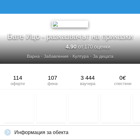
Бате Ицо - разказвачът на приказки
4.90
от 170 оценки
Варна
·
Забавления
·
Култура
·
За децата
114
107
3 444
0
€
оферти
фена
ваучера
спестени
Информация за обекта