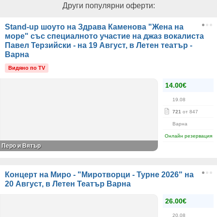
Други популярни оферти:
Stand-up шоуто на Здрава Каменова "Жена на
море" със специалното участие на джаз вокалиста
Павел Терзийски - на 19 Август, в Летен театър -
Варна
Видяно по TV
14.00€
19.08
721
от 847
Варна
Онлайн резервация
Перо и Вятър
Концерт на Миро - "Миротворци - Турне 2026" на
20 Август, в Летен Театър Варна
26.00€
20.08