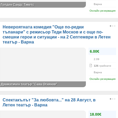
Варна
Голден Сандс Тикетс
Онлайн резервация
Невероятната комедия "Още по-редки
тъпанари" с режисьор Теди Москов и с още по-
смешни герои и ситуации - на 2 Септември в Летен
театър - Варна
6.00€
2.09
126
грабнати
Варна
Онлайн резервация
Драматичен театър "Сава Огнянов"
Спектакълът "За любовта..." на 28 Август, в
Летен театър - Варна
18.00€