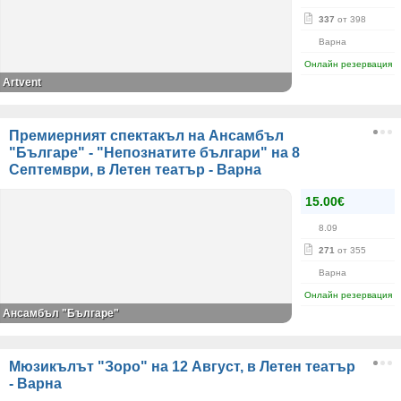
337
от 398
Варна
Онлайн резервация
Artvent
Премиерният спектакъл на Ансамбъл
"Българе" - "Непознатите българи" на 8
Септември, в Летен театър - Варна
15.00€
8.09
271
от 355
Варна
Онлайн резервация
Ансамбъл "Българе"
Мюзикълът "Зоро" на 12 Август, в Летен театър
- Варна