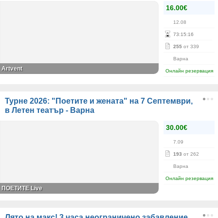
16.00€
12.08
73
:
15
:
16
255
от 339
Варна
Artvent
Онлайн резервация
Турне 2026: "Поетите и жената" на 7 Септември,
в Летен театър - Варна
30.00€
7.09
193
от 262
Варна
Онлайн резервация
ПОЕТИТЕ Live
Лято на макс! 3 часа неограничено забавление