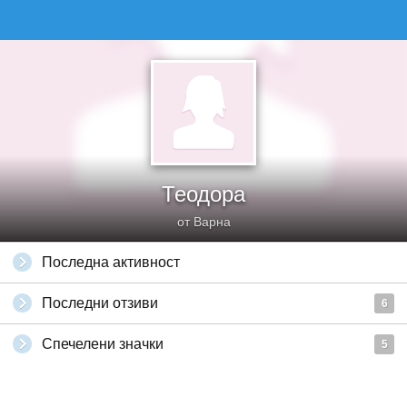
Теодора
от Варна
Последна активност
Последни отзиви
6
Спечелени значки
5