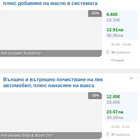
плюс добавяне на масло в системата
-57%
6.60€
15.34€
12.91лв
30.00лв
20.05
- 21.09
39
грабнати
Автосервиз Autodrive
Пловдив
Външно и вътрешно почистване на лек
автомобил, плюс нанасяне на вакса
-33%
12.00€
18.00€
23.47лв
35.20лв
21.04
- 8.10
37
грабнати
Автомивка Stop & Wash 24/7