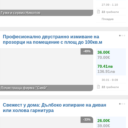
27.09
- 1.10
22
грабнати
Гуми и сервиз Николов
Пловдив
Професионално двустранно измиване на
прозорци на помещение с площ до 100кв.м
-49%
36.00€
70.00€
70.41лв
136.91лв
30.01
- 9.09
22
грабнати
Почистваща фирма "Сияй"
Свежест у дома: Дълбоко изпиране на диван
или холова гарнитура
-33%
26.00€
39.00€