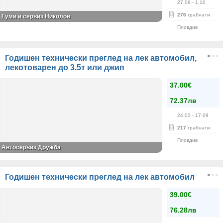
27.09
- 1.10
276
грабнати
Гуми и сервиз Николов
Пловдив
Годишен технически преглед на лек автомобил,
лекотоварен до 3.5т или джип
37.00€
72.37лв
24.03
- 17.09
217
грабнати
Пловдив
Автосервиз Дружба
Годишен технически преглед на лек автомобил
39.00€
76.28лв