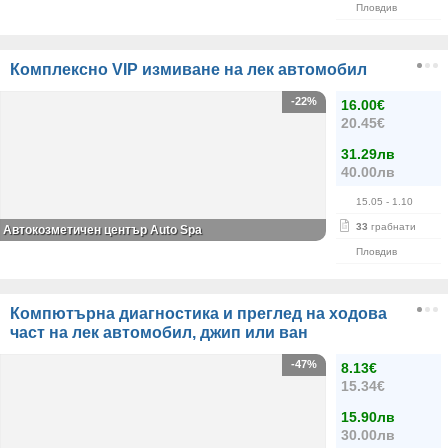
Пловдив
Комплексно VIP измиване на лек автомобил
-22%
16.00€
20.45€
31.29лв
40.00лв
15.05
- 1.10
33
грабнати
Автокозметичен център Auto Spa
Пловдив
Компютърна диагностика и преглед на ходова
част на лек автомобил, джип или ван
-47%
8.13€
15.34€
15.90лв
30.00лв