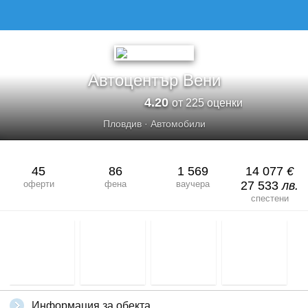
АВТОЦЕНТЪР ВЕНИ
Автоцентър Вени
4.20
от 225 оценки
Пловдив
·
Автомобили
45
86
1 569
14 077
€
оферти
фена
ваучера
27 533
лв.
спестени
Информация за обекта