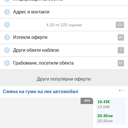
Адрес и контакти
4.20
от
225
оценки
133
Изтекли оферти
20
Други обекти наблизо
7
Грабомани, посетили обекта
12
Други популярни оферти:
Смяна на гуми на лек автомобил
-20%
10.43€
13.04€
20.40лв
25.50лв