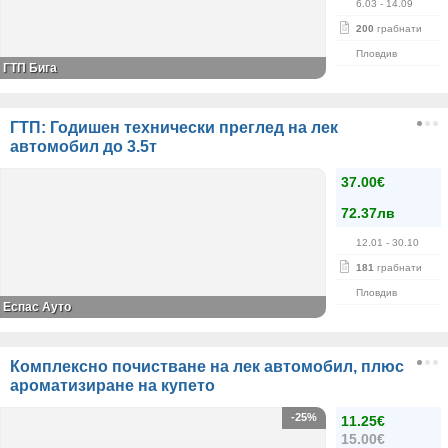
6.03
- 14.09
200
грабнати
Пловдив
ГТП Бига
ГТП: Годишен технически преглед на лек
автомобил до 3.5т
37.00€
72.37лв
12.01
- 30.10
181
грабнати
Пловдив
Еспас Ауто
Комплексно почистване на лек автомобил, плюс
ароматизиране на купето
-25%
11.25€
15.00€