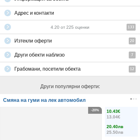
Адрес и контакти
4.20
от
225
оценки
133
Изтекли оферти
20
Други обекти наблизо
7
Грабомани, посетили обекта
12
Други популярни оферти:
Смяна на гуми на лек автомобил
-20%
10.43€
13.04€
20.40лв
25.50лв