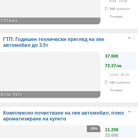
6.03
- 14.09
201
грабнати
Пловдив
ГТП Бига
ГТП: Годишен технически преглед на лек
автомобил до 3.5т
37.00€
72.37лв
12.01
- 30.10
181
грабнати
Пловдив
Еспас Ауто
Комплексно почистване на лек автомобил, плюс
ароматизиране на купето
-25%
11.25€
15.00€