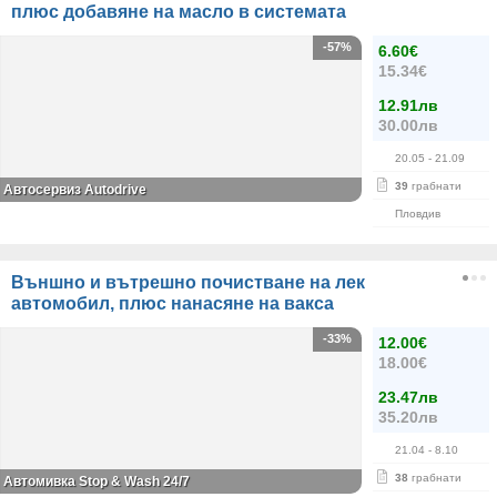
плюс добавяне на масло в системата
-57%
6.60€
15.34€
12.91лв
30.00лв
20.05
- 21.09
39
грабнати
Автосервиз Autodrive
Пловдив
Външно и вътрешно почистване на лек
автомобил, плюс нанасяне на вакса
-33%
12.00€
18.00€
23.47лв
35.20лв
21.04
- 8.10
38
грабнати
Автомивка Stop & Wash 24/7