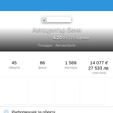
АВТОЦЕНТЪР ВЕНИ
Автоцентър Вени
4.20
от 225 оценки
Пловдив
·
Автомобили
45
86
1 569
14 077
€
оферти
фена
ваучера
27 533
лв.
спестени
Информация за обекта