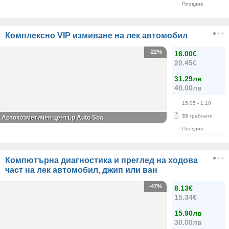
Пловдив
Комплексно VIP измиване на лек автомобил
-22%
16.00€
20.45€
31.29лв
40.00лв
15.05
- 1.10
33
грабнати
Автокозметичен център Auto Spa
Пловдив
Компютърна диагностика и преглед на ходова
част на лек автомобил, джип или ван
-47%
8.13€
15.34€
15.90лв
30.00лв