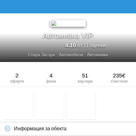
АВТОМИВКА VIP
Автомивка VIP
4.10
от 11 оценки
Стара Загора
·
Автомобили
·
Автомивки
2
4
51
235
€
оферти
фена
ваучера
спестени
Информация за обекта