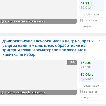
49.99лв
90.01лв
25.11
- 13.09
152
от 200
Център за красота Божествена
Варна
Дълбокотъканен лечебен масаж на гръб, врат и
ръце за жени и мъже, плюс обработване на
тригерни точки, ароматерапия по желание и
напитка по избор
-30%
15.34€
21.99€
30.00лв
43.00лв
25.11
- 13.09
88
грабнати
Център за красота Божествена
Варна