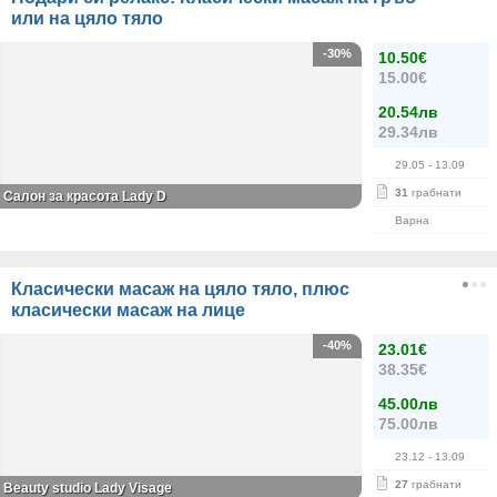
или на цяло тяло
-30%
10.50€
15.00€
20.54лв
29.34лв
29.05
- 13.09
31
грабнати
Салон за красота Lady D
Варна
Класически масаж на цяло тяло, плюс
класически масаж на лице
-40%
23.01€
38.35€
45.00лв
75.00лв
23.12
- 13.09
27
грабнати
Beauty studio Lady Visage