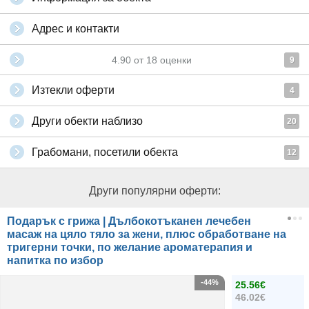
Адрес и контакти
4.90
от
18
оценки
9
Изтекли оферти
4
Други обекти наблизо
20
Грабомани, посетили обекта
12
Други популярни оферти:
Подарък с грижа | Дълбокотъканен лечебен
масаж на цяло тяло за жени, плюс обработване на
тригерни точки, по желание ароматерапия и
напитка по избор
-44%
25.56€
46.02€