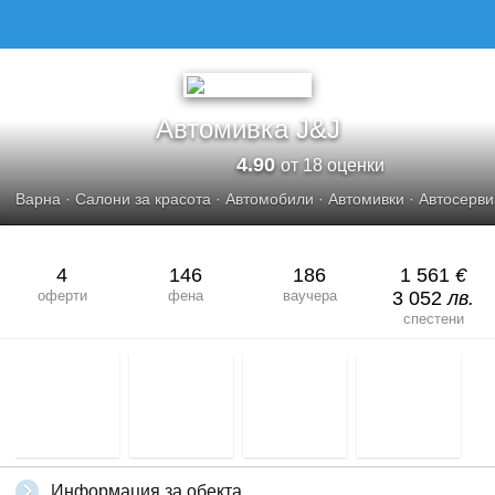
АВТОМИВКА J&AMP;J
Автомивка J&J
4.90
от 18 оценки
Варна
·
Салони за красота
·
Автомобили
·
Автомивки
·
Автосерви
4
146
186
1 561
€
оферти
фена
ваучера
3 052
лв.
спестени
Информация за обекта