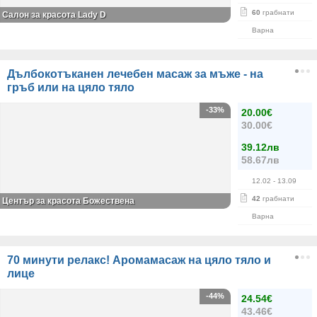
60
грабнати
Салон за красота Lady D
Варна
Дълбокотъканен лечебен масаж за мъже - на
гръб или на цяло тяло
-33%
20.00€
30.00€
39.12лв
58.67лв
12.02
- 13.09
42
грабнати
Център за красота Божествена
Варна
70 минути релакс! Аромамасаж на цяло тяло и
лице
-44%
24.54€
43.46€