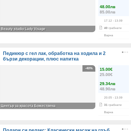
48.00лв
85.00лв
17.12
- 13.09
40
грабнати
Beauty studio Lady Visage
Варна
Педикюр с гел лак, обработка на ходила и 2
бързи декорации, плюс напитка
-40%
15.00€
25.00€
29.34лв
48.90лв
20.05
- 13.09
31
грабнати
Център за красота Божествена
Варна
Подари си релакс: Класически масаж на гръб