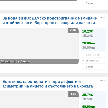
Варна
За нова визия: Дамско подстригване с измиване
и стайлинг по избор - прав сешоар или на четки
-33%
10.23€
15.34€
20.00лв
30.00лв
6.12
- 31.08
26
грабнати
Bloom hair by Svetla
Варна
Естетичната остеопатия - при дефекти и
асиметрии на лицето и състоянието на кожата
-53%
35.74€
76.59€
69.90лв