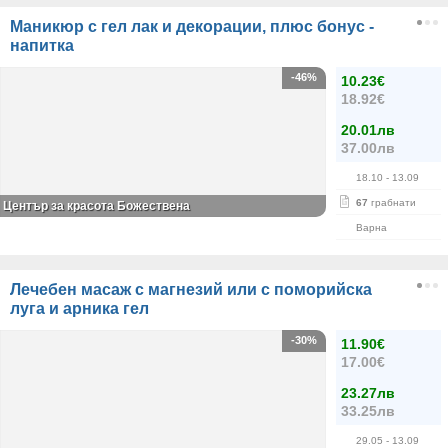
Маникюр с гел лак и декорации, плюс бонус -
напитка
-46%
10.23€
18.92€
20.01лв
37.00лв
18.10
- 13.09
67
грабнати
Център за красота Божествена
Варна
Лечебен масаж с магнезий или с поморийска
луга и арника гел
-30%
11.90€
17.00€
23.27лв
33.25лв
29.05
- 13.09