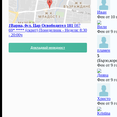
Иван
Фен от 10
1
Варна, бул. Цар Освободител 181
087
Вили
69* ****
(скрит)
Понеделник - Неделя: 8:30
Фен от 9 г
- 20:00ч
Докладвай нередност
пламен
5
(Бързо,кор
Фен от 9 г
Дияна
Фен от 9 г
Христо
Фен от 9 г
Kristina