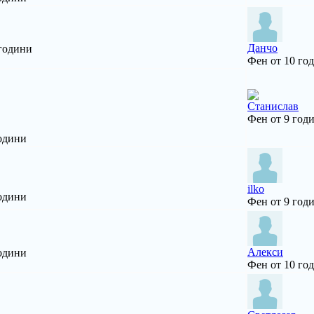
Данчо
 години
Фен от 10 го
Станислав
Фен от 9 год
одини
ilko
одини
Фен от 9 год
Алекси
одини
Фен от 10 го