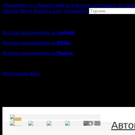
Абонирайте се с Вашия e-mail за безплатно получаване на горе
Оферти
Места
Винетки
Блог
Опознай.bg
Grabo мобилна версия
Изтегли приложението за
Android
.
Изтегли приложението за
iPhone
.
Изтегли приложението за
Huawei
.
...или отвори
grabo.bg
Регистрация
Вход
+2
Авто