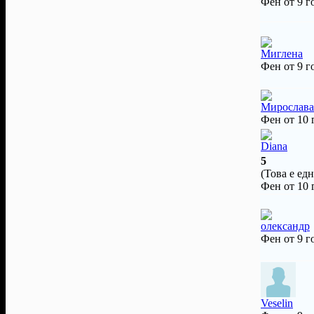
Фен от 9 г
Миглена
Фен от 9 г
Мирослава
Фен от 10
Diana
5
(Това е едн
Фен от 10
олександр
Фен от 9 г
Veselin