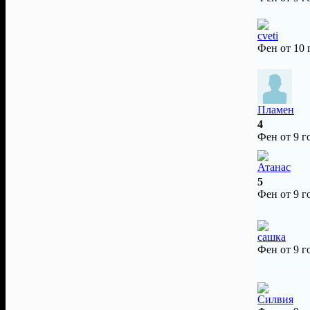
cveti
Фен от 10
Пламен
4
Фен от 9 г
Атанас
5
Фен от 9 г
сашка
Фен от 9 г
Силвия