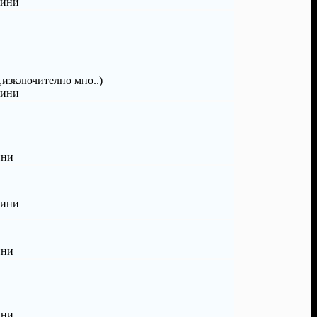
дини
,изключително мно..)
дини
ини
дини
ини
ини