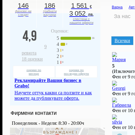
146
186
1 561
€
Варна
Авт
фенове ни
грабнати
3 052
лв.
следят
ваучери
За нас
спестени с
нашите оферти
4,9
Оценки:
5
16
Всички
4
2
9
3
0
ревюта
2
0
18
оценки
Мария
1
0
5
оценки по
оценки по
(Изключите
месеци
последни оферти
Фен от 9 г
Рекламирайте Вашия бизнес в
Grabo!
Georgi
Научете оттук какви са ползите и как
Фен от 9 г
можете да публикувате оферта.
Габриела
Фен от 10
Фирмени контакти
silvia
Понеделник - Неделя: 8:30 - 20:00ч
Фен от 10