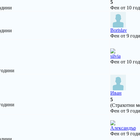
5
одини
Фен от 10 го
Borislav
одини
Фен от 9 год
silvia
Фен от 10 го
 години
Иван
5
 години
(Страхотни мо
Фен от 9 год
Александър
Фен от 9 год
одини