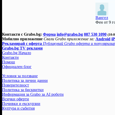
Вангел
Фен от 9 г
Контакти с Grabo.bg:
Форма
info@grabo.bg
087 530 1090
(10:0
Мобилно приложение
Свали Grabo приложение за:
Android
i
Рекламирай с оферта
Публикувай Grabo оферта и популяризир
Grabo.bg TV реклами
Grabo.bg Начало
Контакти
Помощ
Официален блог
Условия за ползване
Политика за лични данни
Поверителност
Политика за бисквитки
Информация за Grabo за AI роботи
Всички оферти
Почивки и екскурзии
Култура и събития