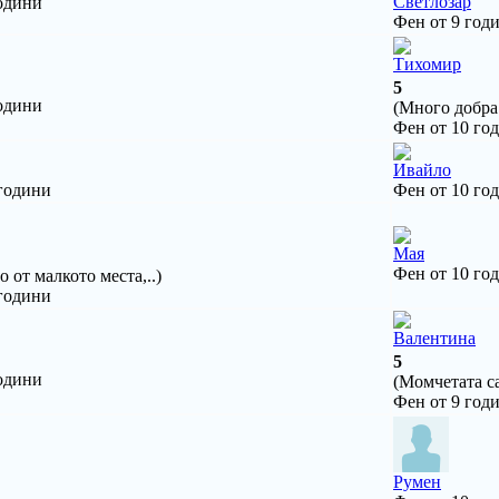
Светлозар
одини
Фен от 9 год
Тихомир
5
одини
(Много добра 
Фен от 10 го
Ивайло
 години
Фен от 10 го
Мая
Фен от 10 го
о от малкото места,..)
 години
Валентина
5
одини
(Момчетата са
Фен от 9 год
Румен