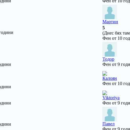
одини
Фен от 10 го
Мартин
5
 години
(Днес бях там
Фен от 10 го
Тодор
одини
Фен от 9 год
Калоян
Фен от 10 го
одини
Viktoriya
одини
Фен от 9 год
Павел
одини
Фен от 9 год