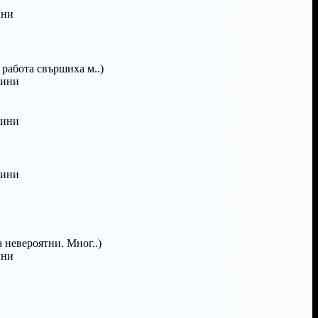
ини
работа свършиха м..)
дини
дини
дини
 невероятни. Мног..)
ини