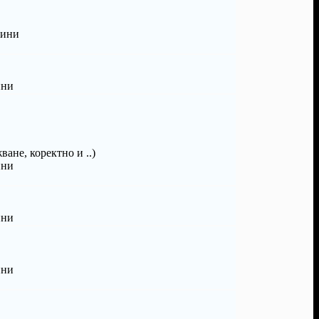
дини
ини
ване, коректно и ..)
ини
ини
ини