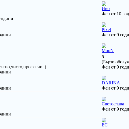
Иво
Фен от 10 го
 години
Pixel
одини
Фен от 9 год
MooN
5
(Бързо обслуж
ектно,чисто,професио..)
Фен от 9 год
одини
DARINA
одини
Фен от 9 год
Светослава
Фен от 9 год
одини
ЕС