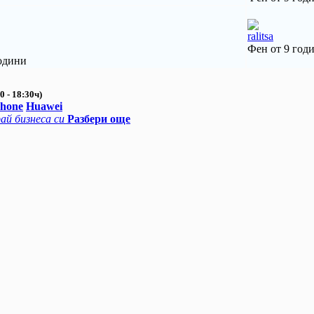
ralitsa
Фен от 9 год
одини
0 - 18:30ч)
Phone
Huawei
ай бизнеса си
Разбери още