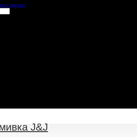
щите оферти!
мивка J&J