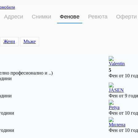
омобили
Адреси
Снимки
Фенове
Ревюта
Оферти
Жени
Мъже
Valentin
5
лно професионално и ..)
Фен от 10 го
одини
JASEN
одини
Фен от 9 год
Petya
 години
Фен от 10 го
Милена
 години
Фен от 10 го