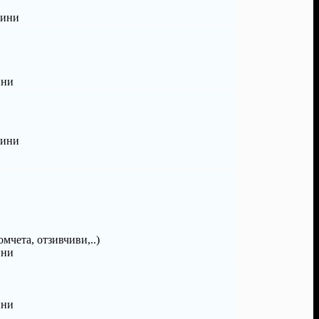
дини
ини
дини
мчета, отзивчиви,..)
ини
ини