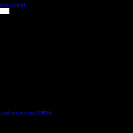
щите оферти!
грабнати ваучери
7 095
€