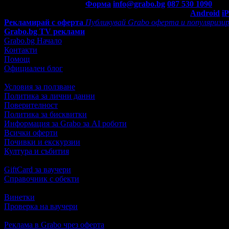
Контакти с Grabo.bg:
Форма
info@grabo.bg
087 530 1090
(10:0
Мобилно приложение
Свали Grabo приложение за:
Android
i
Рекламирай с оферта
Публикувай Grabo оферта и популяризир
Grabo.bg TV реклами
Grabo.bg Начало
Контакти
Помощ
Официален блог
Условия за ползване
Политика за лични данни
Поверителност
Политика за бисквитки
Информация за Grabo за AI роботи
Всички оферти
Почивки и екскурзии
Култура и събития
GiftCard за ваучери
Справочник с обекти
Винетки
Проверка на ваучери
Реклама в Grabo чрез оферта