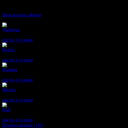
Дата на стартиране на офертата
19.10.2022г
·
Офертата се е 
1.0
Виж всички оферти
Отзиви от клиенти:
Димитър
5
Коректно изпълнение и обслужване!
преди 3 години
·
· Подкрепям това мнение!
Rosica
1
Изключително некомпетентен персонал и липса на каквато и да
преди 4 години
·
· Подкрепям това мнение!
Илияна
5
Добре свършена работа.
преди 4 години
·
1
· Подкрепям това мнение!
Милен
5
Супер
преди 4 години
·
1
· Подкрепям това мнение!
Kiril
5
Супер
преди 4 години
·
1
· Подкрепям това мнение!
Всички оценки (142)