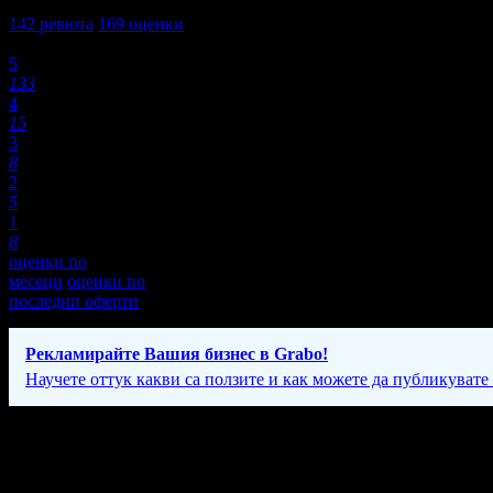
4,5
142
ревюта
169
оценки
Оценки:
5
133
4
15
3
8
2
5
1
8
оценки по
месеци
оценки по
последни оферти
Рекламирайте Вашия бизнес в Grabo!
Научете оттук какви са ползите и как можете да публикувате
Фирмени контакти
Понеделник - Петък: 9:00 - 18:30; Събота - Неделя: 9:30 - 19:00ч