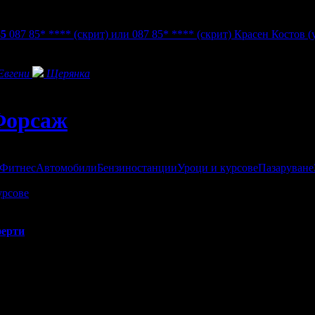
85
087 85* ****
(скрит)
или
087 85* ****
(скрит)
Красен Костов (
Eвгени
Щерянка
Форсаж
 Фитнес
Автомобили
Бензиностанции
Уроци и курсове
Пазаруване
урсове
ерти
и вътрешно почистване на автомобили. Машини от най-ново поко
а керамични покрития, пране и детайлно почистване.
нтите ни могат да се възползват от допълнителни услуги като мо