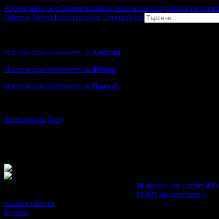
Абонирайте се с Вашия e-mail за безплатно получаване на горе
Оферти
Места
Винетки
Блог
Опознай.bg
Grabo мобилна версия
Изтегли приложението за
Android
.
Изтегли приложението за
iPhone
.
Изтегли приложението за
Huawei
.
...или отвори
grabo.bg
Регистрация
Вход
38
фенове ни следят
895
13 877
лв.
спестени с
нашите оферти
3
приза