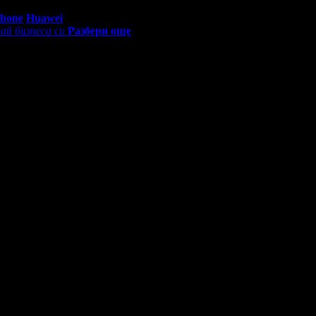
0 - 18:30ч)
Phone
Huawei
ай бизнеса си
Разбери още