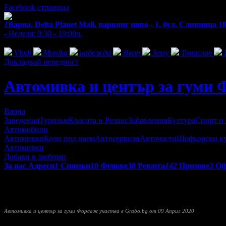
Facebook страница
1
Варна, Delta Planet Mall, паркинг ниво - 1, бул. Сливница 1
- Неделя: 9:30 - 19:00ч.
Фенове на Автомивка и център за гуми Форсаж
Vladi
Monika
надежда
Явор
Jessy
Тонислав
Докладвай нередност
Автомивка и център за гуми 
Варна
Заведения
Туризъм
Красота и Релакс
Забавления
Култура
Спорт и
Автомобили
Автомивки
Коли под наем
Автосервизи
Авточасти
Шофьорски к
Автомивки
Добави в любими
За нас
Адреси
1
Снимки
10
Фенове
38
Ревюта
142
Призове
3
Оф
Автомивка
Форсаж
предлага професионално външно измиване 
Уникално детайлинг студио: пастиране, полиране и нанасяне н
В новооткрития център за гуми към автомивка "
Форсаж
" клие
Автомивка и център за гуми Форсаж участва в Grabo.bg от 09 Април 2020
Прочети още