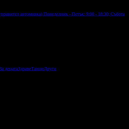
управител автомивка)
Понеделник - Петък: 9:00 - 18:30; Събота
За децата
Здраве
Танци
Други
ление и качествена козметика. Зона за самообслужване.
нтаж, демонтаж, баланс на гуми и други.