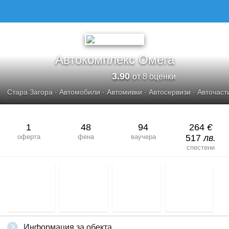
АВТОКОМПЛЕКС ОМЕГА
Автокомплекс Омега
3.90
от 8 оценки
Стара Загора
·
Автомобили
·
Автомивки
·
Автосервизи
·
Авточаст
1
48
94
264
€
оферта
фена
ваучера
517
лв.
спестени
Информация за обекта