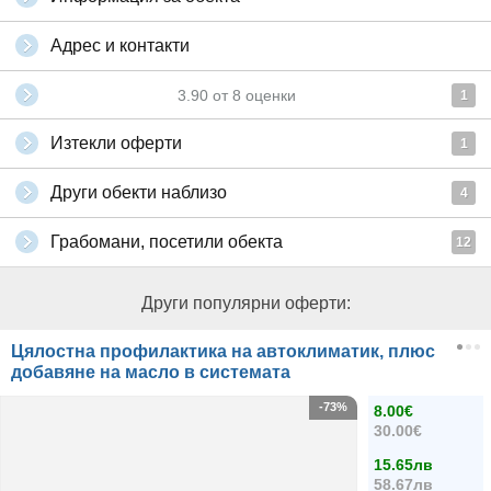
Адрес и контакти
3.90
от
8
оценки
1
Изтекли оферти
1
Други обекти наблизо
4
Грабомани, посетили обекта
12
Други популярни оферти:
Цялостна профилактика на автоклиматик, плюс
добавяне на масло в системата
-73%
8.00€
30.00€
15.65лв
58.67лв