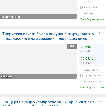
27.10
452
от 559
Център
Перо и Вятър
Онлайн резервация
Творческа вечер: 3 часа рисуване върху платно
- под насоките на художник, плюс чаша вино
-18%
20.50€
25.00€
40.09лв
48.90лв
16.01
- 10.09
142
грабнати
Paint me
кв. Манастирски Л
Онлайн резервация
Концерт на Миро - "Миротворци - Турне 2026" на