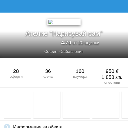
Ателие "Нарисувай сам"
4.70
от 20 оценки
София
·
Забавления
28
36
160
950
€
оферти
фена
ваучера
1 858
лв.
спестени
Информация за обекта