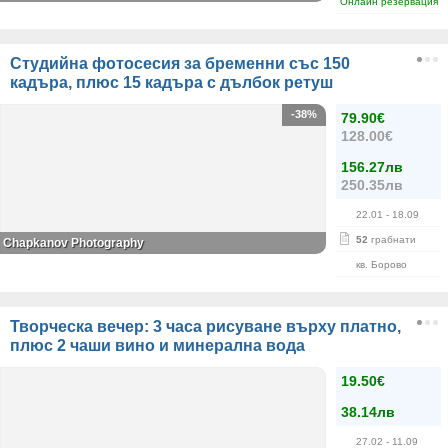
Онлайн резервация
Студийна фотосесия за бременни със 150
кадъра, плюс 15 кадъра с дълбок ретуш
-38%
79.90€
128.00€
156.27лв
250.35лв
22.01
- 18.09
52
грабнати
Chapkanov Photography
кв. Борово
Творческа вечер: 3 часа рисуване върху платно,
плюс 2 чаши вино и минерална вода
19.50€
38.14лв
27.02
- 11.09