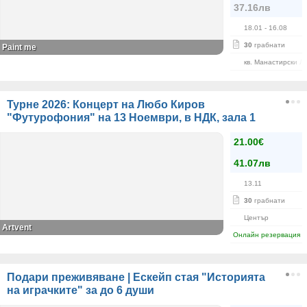
37.16лв
18.01
- 16.08
30
грабнати
Paint me
кв. Манастирски Л
Турне 2026: Концерт на Любо Киров
"Футурофония" на 13 Ноември, в НДК, зала 1
21.00€
41.07лв
13.11
30
грабнати
Център
Artvent
Онлайн резервация
Подари преживяване | Ескейп стая "Историята
на играчките" за до 6 души