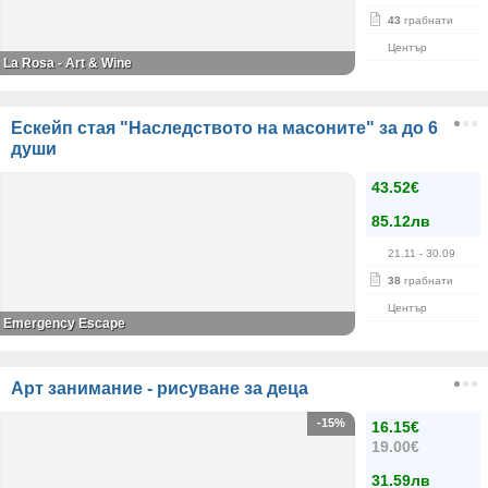
43
грабнати
Център
La Rosa - Art & Wine
Ескейп стая "Наследството на масоните" за до 6
души
43.52€
85.12лв
21.11
- 30.09
38
грабнати
Център
Emergency Escape
Арт занимание - рисуване за деца
-15%
16.15€
19.00€
31.59лв