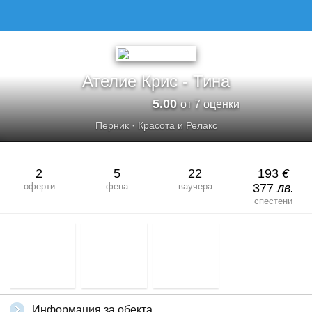
АТЕЛИЕ КРИС - ТИНА
Ателие Крис - Тина
5.00
от 7 оценки
Перник
·
Красота и Релакс
2
5
22
193
€
оферти
фена
ваучера
377
лв.
спестени
Информация за обекта