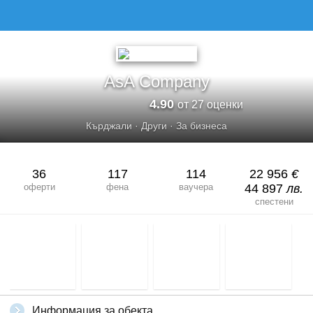
ASA COMPANY
AsA Company
4.90
от 27 оценки
Кърджали
·
Други
·
За бизнеса
36
117
114
22 956
€
оферти
фена
ваучера
44 897
лв.
спестени
Информация за обекта