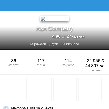
ASA COMPANY
AsA Company
4.90
от 27 оценки
Кърджали
·
Други
·
За бизнеса
36
117
114
22 956
€
оферти
фена
ваучера
44 897
лв.
спестени
Информация за обекта