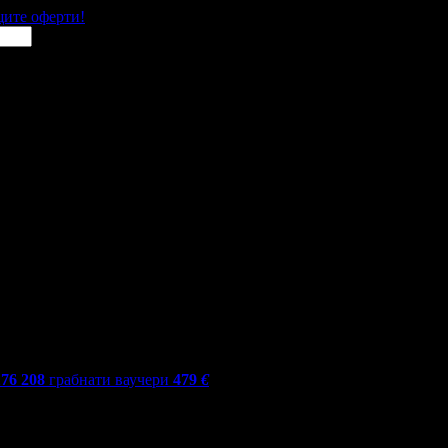
щите оферти!
176 208
грабнати ваучери
479
€