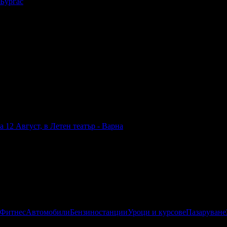
 Бургас
 12 Август, в Летен театър - Варна
 Фитнес
Автомобили
Бензиностанции
Уроци и курсове
Пазаруване