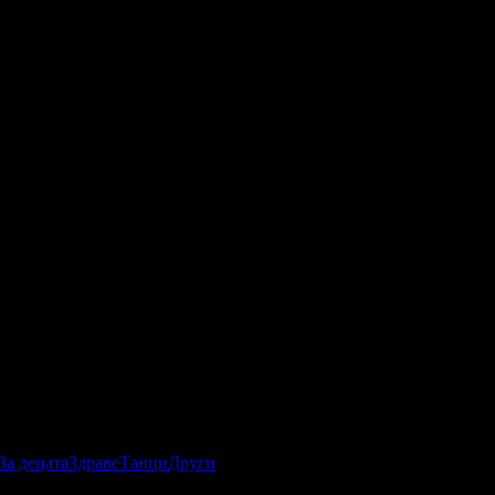
За децата
Здраве
Танци
Други