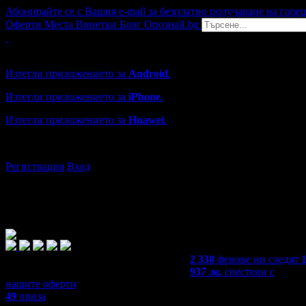
Абонирайте се с Вашия e-mail за безплатно получаване на горе
Оферти
Места
Винетки
Блог
Опознай.bg
Grabo мобилна версия
Изтегли приложението за
Android
.
Изтегли приложението за
iPhone
.
Изтегли приложението за
Huawei
.
...или отвори
grabo.bg
Регистрация
Вход
2 338
фенове ни следят
937
лв.
спестени с
нашите оферти
49
приза