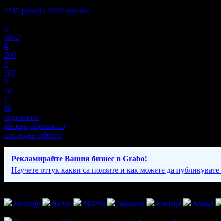
4,8
3745
ревюта
5335
оценки
Оценки:
5
4832
4
260
3
107
2
50
1
86
оценки по
месеци
оценки по
последни оферти
Рекламирайте Вашия бизнес в Grabo!
Научете оттук какви са ползите и как можете да публикувате
Фенове на Artvent
Велизар
радка
Milena
Даниела
Емилия
Койна
Активни оферти