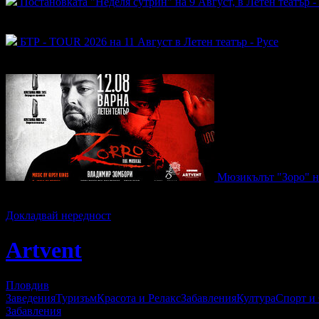
Постановката "Неделя сутрин" на 9 Август, в Летен театър -
Топ цена:
11.00€/21.51лв
248
БТР - TOUR 2026 на 11 Август в Летен театър - Русе
Топ цена:
26.00€/50.85лв
77
Мюзикълът "Зоро" на
Топ цена:
16.00€/31.29лв
234
Докладвай нередност
Artvent
Пловдив
Заведения
Туризъм
Красота и Релакс
Забавления
Култура
Спорт и
Забавления