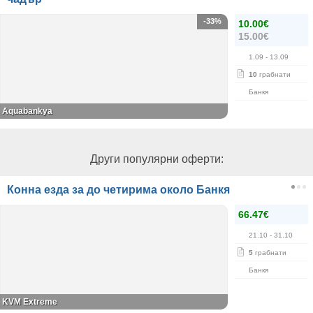
-33%
10.00€
15.00€
1.09
- 13.09
10
грабнати
Банкя
Aquabankya
Други популярни оферти:
Конна езда за до четирима около Банкя
66.47€
21.10
- 31.10
5
грабнати
Банкя
KVM Extreme