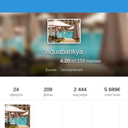
AQUABANKYA
Aquabankya
4.20
от 159 оценки
Банкя
·
Забавления
24
209
2 444
5 689
€
оферти
фена
ваучера
спестени