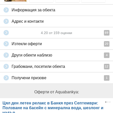
Информация за обекта
Адрес и контакти
4.20
от
159
оценки
69
Изтекли оферти
20
Други обекти наблизо
4
Грабомани, посетили обекта
12
Получени призове
1
Оферти от Aquabankya:
Цял ден летен релакс в Банкя през Септември:
Ползване на басейн с минерална вода, шезлонг и
чадър