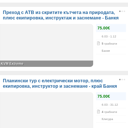
Преход с АТВ из скритите кътчета на природата,
плюс екипировка, инструктаж и заснемане - Банкя
75.00€
6.03
- 1.12
5
грабнати
Банкя
KVM Extreme
Планински тур с електрически мотор, плюс
екипировка, инструктор и заснемане - край Банкя
75.00€
6.03
- 31.12
4
грабнати
Клисура