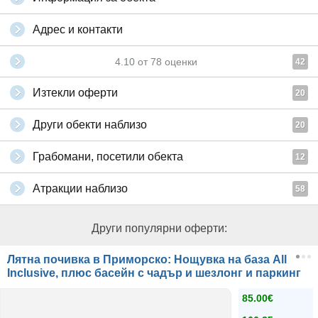
Адрес и контакти
4.10
от
78
оценки
42
Изтекли оферти
20
Други обекти наблизо
20
Грабомани, посетили обекта
12
Атракции наблизо
58
Други популярни оферти:
Лятна почивка в Приморско: Нощувка на база All
Inclusive, плюс басейн с чадър и шезлонг и паркинг
85.00€