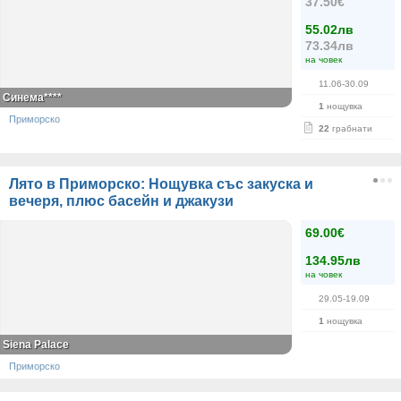
37.50€
55.02лв
73.34лв
на човек
11.06-30.09
Синема****
1
нощувка
Приморско
22
грабнати
Лято в Приморско: Нощувка със закуска и
вечеря, плюс басейн и джакузи
69.00€
134.95лв
на човек
29.05-19.09
1
нощувка
Siena Palace
Приморско