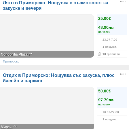
Лято в Приморско: Нощувка с възможност за
закуска и вечеря
25.00€
48.90лв
на човек
23.07-7.09
1
нощувка
Concordia Plaza I**
13
грабнати
Приморско
Отдих в Приморско: Нощувка със закуска, плюс
басейн и паркинг
50.00€
97.79лв
на човек
10.07-27.08
1
нощувка
Мираж***