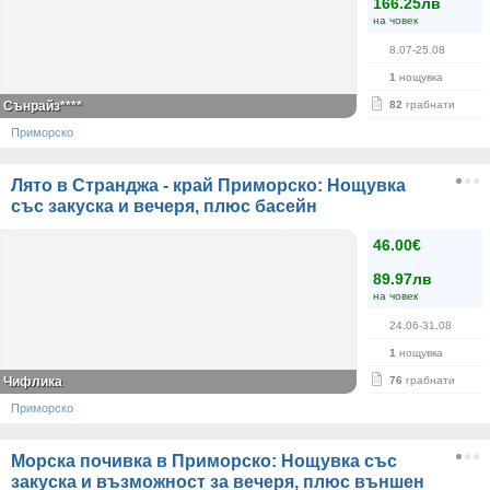
166.25лв
на човек
8.07-25.08
1
нощувка
Сънрайз****
82
грабнати
Приморско
Лято в Странджа - край Приморско: Нощувка
със закуска и вечеря, плюс басейн
46.00€
89.97лв
на човек
24.06-31.08
1
нощувка
Чифлика
76
грабнати
Приморско
Морска почивка в Приморско: Нощувка със
закуска и възможност за вечеря, плюс външен