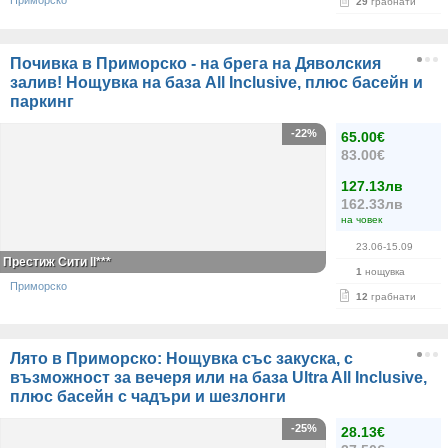
Приморско
29
грабнати
Почивка в Приморско - на брега на Дяволския
залив! Нощувка на база All Inclusive, плюс басейн и
паркинг
-22%
65.00€
83.00€
127.13лв
162.33лв
на човек
23.06-15.09
Престиж Сити II***
1
нощувка
Приморско
12
грабнати
Лято в Приморско: Нощувка със закуска, с
възможност за вечеря или на база Ultra All Inclusive,
плюс басейн с чадъри и шезлонги
-25%
28.13€