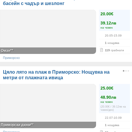
басейн с чадър и шезлонг
20.00€
39.12лв
на човек
20.05-15.09
1
нощувка
Оман**
119
грабнати
Приморско
Цяло лято на плаж в Приморско: Нощувка на
метри от плажната ивица
25.00€
48.90лв
на човек
(20.00€ / 39.12лв на
човек/ден)
22.07-10.09
Приморски дюни**
1
нощувка