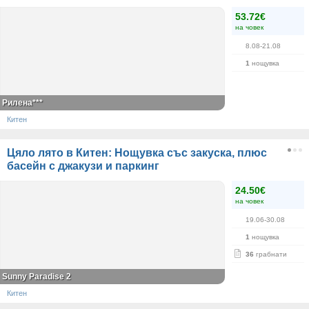
53.72€
на човек
8.08-21.08
1
нощувка
Рилена***
Китен
Цяло лято в Китен: Нощувка със закуска, плюс
басейн с джакузи и паркинг
24.50€
на човек
19.06-30.08
1
нощувка
36
грабнати
Sunny Paradise 2
Китен