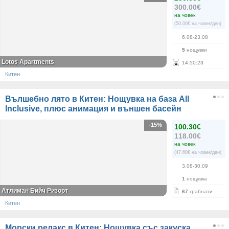
300.00€
на човек
(50.00€ на човек/ден)
6.08-23.08
5
нощувки
Lotos Apartments
14
:
50
:
22
Китен
Вълшебно лято в Китен: Нощувка на база All
Inclusive, плюс анимация и външен басейн
-15%
100.30€
118.00€
на човек
(47.60€ на човек/ден)
3.08-30.09
1
нощувка
Атлиман Бийч Ризорт
67
грабнати
Китен
Морски релакс в Китен: Нощувка със закуска,