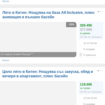
Китен
Лято в Китен: Нощувка на база All Inclusive, плюс
анимация и външен басейн
-15%
320.45€
377.00€
за двама
(55.53€ на човек/ден)
31.07-30.09
1
нощувка
Атлиман Бийч Ризорт**
7
грабнати
Китен
Цяло лято в Китен: Нощувка със закуска, обяд и
вечеря в апартамент, плюс басейн
119.00€
за трима
(39.67€ на човек/ден)
15.06-16.09
1
нощувка