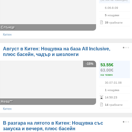
(32.58€ на човек/ден)
6.06-8.09
5
нощувки
39
грабнати
Слънце
Китен
Август в Китен: Нощувка на база All Inclusive,
плюс басейн, чадър и шезлонги
-15%
53.55€
63.00€
на човек
30.07-31.08
1
нощувка
14
:
50
:
22
Нева**
14
грабнати
Китен
В разгара на лятото в Китен: Нощувка със
закуска и вечеря, плюс басейн