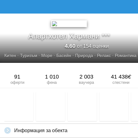
Апартхотел Хармани ***
4.60
от 154 оценки
Китен
·
Туризъм
·
Море
·
Басейн
·
Природа
·
Релакс
·
Романтика
91
1 010
2 003
41 438
€
оферти
фена
ваучера
спестени
Информация за обекта