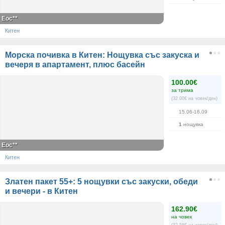
Еос**
Китен
Морска почивка в Китен: Нощувка със закуска и
вечеря в апартамент, плюс басейн
100.00€
за трима
(32.00€ на човек/ден)
15.06-16.09
1
нощувка
Еос**
Китен
Златен пакет 55+: 5 нощувки със закуски, обеди
и вечери - в Китен
162.90€
на човек