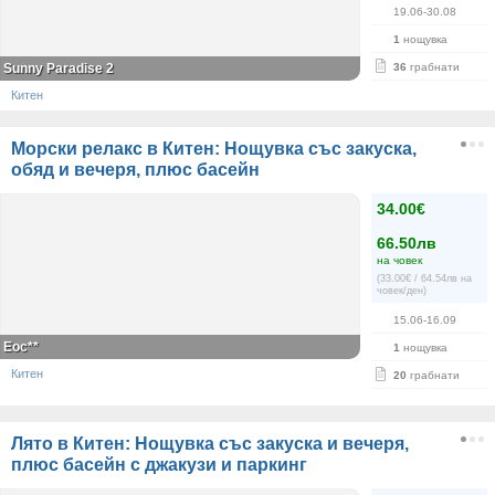
19.06-30.08
1
нощувка
Sunny Paradise 2
36
грабнати
Китен
Морски релакс в Китен: Нощувка със закуска,
обяд и вечеря, плюс басейн
34.00€
66.50лв
на човек
(33.00€ / 64.54лв на
човек/ден)
15.06-16.09
Еос**
1
нощувка
Китен
20
грабнати
Лято в Китен: Нощувка със закуска и вечеря,
плюс басейн с джакузи и паркинг