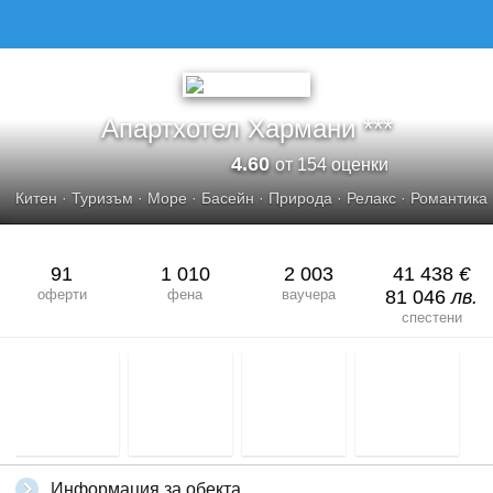
АПАРТХОТЕЛ ХАРМАНИ
Апартхотел Хармани ***
4.60
от 154 оценки
Китен
·
Туризъм
·
Море
·
Басейн
·
Природа
·
Релакс
·
Романтика
91
1 010
2 003
41 438
€
оферти
фена
ваучера
81 046
лв.
спестени
Информация за обекта