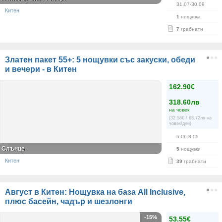
31.07-30.09
Китен
1
нощувка
7
грабнати
Златен пакет 55+: 5 нощувки със закуски, обеди
и вечери - в Китен
162.90€
318.60лв
на човек
(32.58€ / 63.72лв на
човек/ден)
6.06-8.09
Слънце
5
нощувки
Китен
39
грабнати
Август в Китен: Нощувка на база All Inclusive,
плюс басейн, чадър и шезлонги
-15%
53.55€