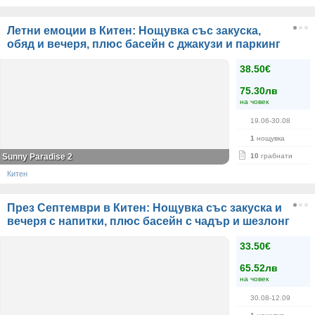
Летни емоции в Китен: Нощувка със закуска,
обяд и вечеря, плюс басейн с джакузи и паркинг
38.50€
75.30лв
на човек
19.06-30.08
1
нощувка
Sunny Paradise 2
10
грабнати
Китен
През Септември в Китен: Нощувка със закуска и
вечеря с напитки, плюс басейн с чадър и шезлонг
33.50€
65.52лв
на човек
30.08-12.09