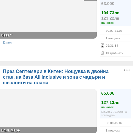
63.00€
104.73лв
123.22лв
на човек
30.07-31.08
Нева**
1
нощувка
Китен
95
:
31
:
34
10
грабнати
През Септември в Китен: Нощувка в двойна
стая, на база All Inclusive и зона с чадъри и
шезлонги на плажа
65.00€
127.13лв
на човек
(36.25€ / 70.90лв на
човек/ден)
30.08-15.09
Елиа Маре
1
нощувка