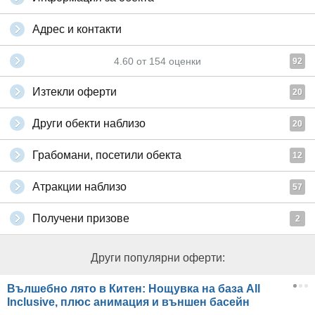
Адрес и контакти
4.60
от
154
оценки
92
Изтекли оферти
20
Други обекти наблизо
20
Грабомани, посетили обекта
12
Атракции наблизо
57
Получени призове
2
Други популярни оферти:
Вълшебно лято в Китен: Нощувка на база All
Inclusive, плюс анимация и външен басейн