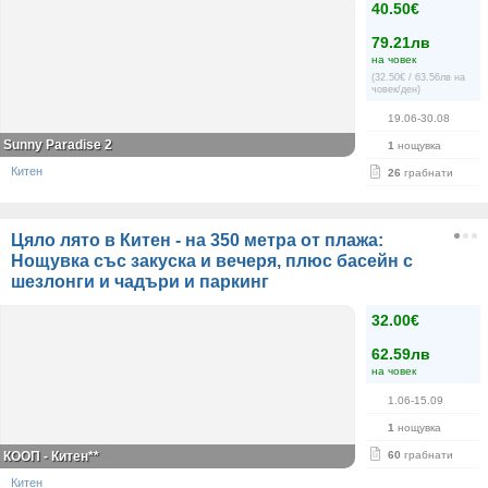
40.50€
79.21лв
на човек
(32.50€ / 63.56лв на
човек/ден)
19.06-30.08
Sunny Paradise 2
1
нощувка
Китен
26
грабнати
Цяло лято в Китен - на 350 метра от плажа:
Нощувка със закуска и вечеря, плюс басейн с
шезлонги и чадъри и паркинг
32.00€
62.59лв
на човек
1.06-15.09
1
нощувка
КООП - Китен**
60
грабнати
Китен