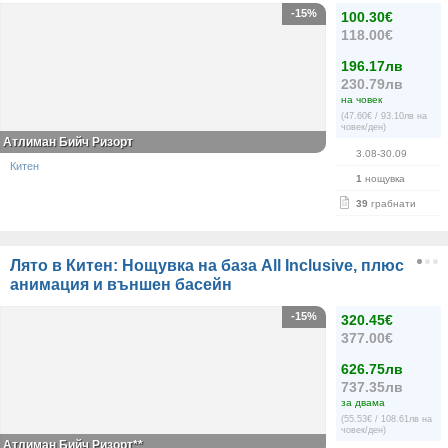
-15%
100.30€
118.00€
196.17лв
230.79лв
на човек
(47.60€ / 93.10лв на
човек/ден)
Атлиман Бийч Ризорт
3.08-30.09
Китен
1
нощувка
39
грабнати
Лято в Китен: Нощувка на база All Inclusive, плюс
анимация и външен басейн
-15%
320.45€
377.00€
626.75лв
737.35лв
за двама
(55.53€ / 108.61лв на
човек/ден)
Атлиман Бийч Ризорт**