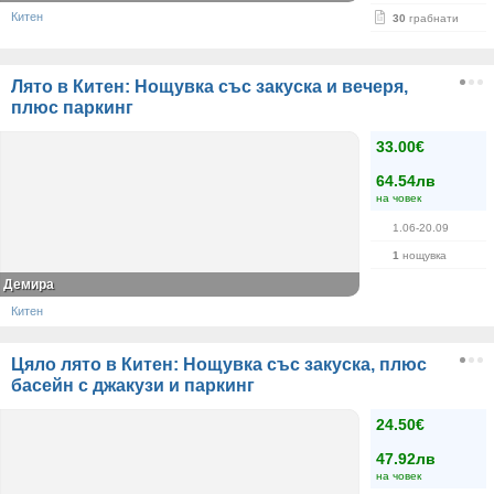
Китен
30
грабнати
Лято в Китен: Нощувка със закуска и вечеря,
плюс паркинг
33.00€
64.54лв
на човек
1.06-20.09
1
нощувка
Демира
Китен
Цяло лято в Китен: Нощувка със закуска, плюс
басейн с джакузи и паркинг
24.50€
47.92лв
на човек