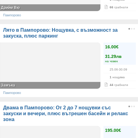
Дрийм Вю
66
грабнати
Пампорово
Лято в Пампорово: Нощувка, с възможност за
закуска, плюс паркинг
16.00€
31.29лв
на човек
25.06-30.09
1
нощувка
Замъка
44
грабнати
Пампорово
Двама в Пампорово: От 2 до 7 нощувки със
закуски и вечери, плюс вътрешен басейн и релакс
зона
195.00€