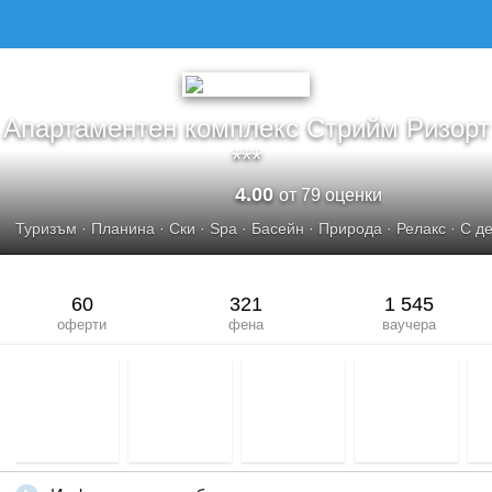
Апартаментен комплекс Стрийм Ризорт
***
4.00
от 79 оценки
Туризъм
·
Планина
·
Ски
·
Spa
·
Басейн
·
Природа
·
Релакс
·
С д
60
321
1 545
оферти
фена
ваучера