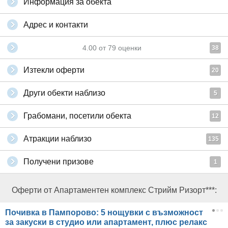
Информация за обекта
Адрес и контакти
4.00
от
79
оценки
38
Изтекли оферти
20
Други обекти наблизо
5
Грабомани, посетили обекта
12
Атракции наблизо
135
Получени призове
1
Оферти от Апартаментен комплекс Стрийм Ризорт***:
Почивка в Пампорово: 5 нощувки с възможност
за закуски в студио или апартамент, плюс релакс