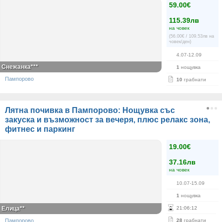
59.00€
115.39лв
на човек
(56.00€ / 109.53лв на
човек/ден)
4.07-12.09
Снежанка***
1
нощувка
Пампорово
10
грабнати
Лятна почивка в Пампорово: Нощувка със
закуска и възможност за вечеря, плюс релакс зона,
фитнес и паркинг
19.00€
37.16лв
на човек
10.07-15.09
1
нощувка
Елица**
21
:
06
:
12
Пампорово
28
грабнати