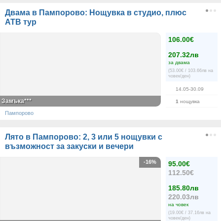
Двама в Пампорово: Нощувка в студио, плюс
АТВ тур
106.00€
207.32лв
за двама
(53.00€ / 103.66лв на
човек/ден)
14.05-30.09
Замъка***
1
нощувка
Пампорово
Лято в Пампорово: 2, 3 или 5 нощувки с
възможност за закуски и вечери
-16%
95.00€
112.50€
185.80лв
220.03лв
на човек
(19.00€ / 37.16лв на
човек/ден)