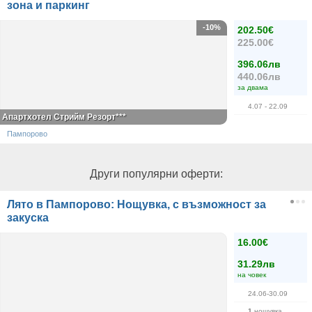
зона и паркинг
-10%
202.50€
225.00€
396.06лв
440.06лв
за двама
4.07
- 22.09
Апартхотел Стрийм Резорт***
Пампорово
Други популярни оферти:
Лято в Пампорово: Нощувка, с възможност за
закуска
16.00€
31.29лв
на човек
24.06-30.09
1
нощувка