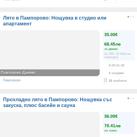
Лято в Пампорово: Нощувка в студио или
апартамент
35.00€
68.45лв
за двама
(11.25€ / 22.00лв на
човек/ден)
6.06-31.08
Пампорово Дриймс
1
нощувка
Пампорово
11
грабнати
Прохладно лято в Пампорово: Нощувка със
закуска, плюс басейн и сауна
36.00€
70.41лв
на човек