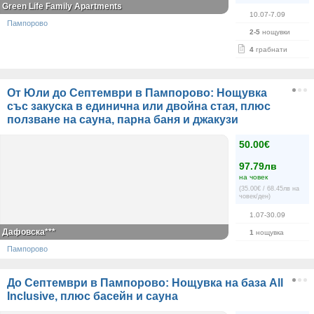
Green Life Family Apartments
10.07-7.09
Пампорово
2-5
нощувки
4
грабнати
От Юли до Септември в Пампорово: Нощувка
със закуска в единична или двойна стая, плюс
ползване на сауна, парна баня и джакузи
50.00€
97.79лв
на човек
(35.00€ / 68.45лв на
човек/ден)
1.07-30.09
Дафовска***
1
нощувка
Пампорово
До Септември в Пампорово: Нощувка на база All
Inclusive, плюс басейн и сауна