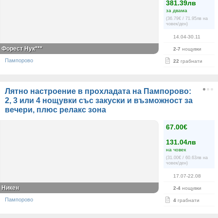
381.39лв
за двама
(36.79€ / 71.95лв на
човек/ден)
14.04-30.11
Форест Нук***
2-7
нощувки
Пампорово
22
грабнати
Лятно настроение в прохладата на Пампорово:
2, 3 или 4 нощувки със закуски и възможност за
вечери, плюс релакс зона
67.00€
131.04лв
на човек
(31.00€ / 60.63лв на
човек/ден)
17.07-22.08
Никен
2-4
нощувки
Пампорово
4
грабнати