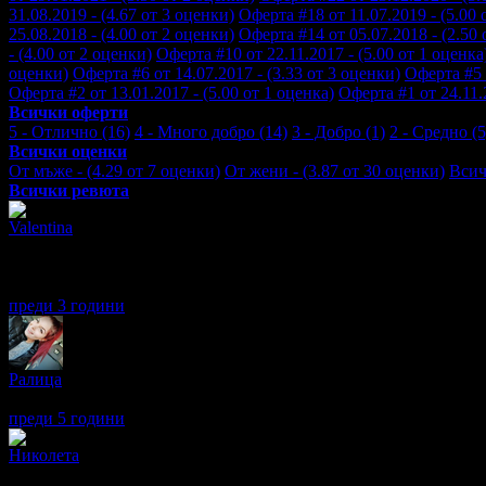
31.08.2019 - (4.67 от 3 оценки)
Оферта #18 от 11.07.2019 - (5.00 
25.08.2018 - (4.00 от 2 оценки)
Оферта #14 от 05.07.2018 - (2.50 
- (4.00 от 2 оценки)
Оферта #10 от 22.11.2017 - (5.00 от 1 оценка
оценки)
Оферта #6 от 14.07.2017 - (3.33 от 3 оценки)
Оферта #5 о
Оферта #2 от 13.01.2017 - (5.00 от 1 оценка)
Оферта #1 от 24.11.
Всички оферти
5 - Отлично (16)
4 - Много добро (14)
3 - Добро (1)
2 - Средно (5
Всички оценки
От мъже - (4.29 от 7 оценки)
От жени - (3.87 от 30 оценки)
Всич
Всички ревюта
Valentina
5
Страхотно отношение от страна на персонала!
Благодарим!
Място за пълна почивка!
преди 3 години
·
· Подкрепям това мнение!
Ралица
1
Ужасен ужас!!! Счупени врати,счупена душ кабина , мръсни ста
преди 5 години
·
2
· Подкрепям това мнение!
Николета
3
Персоналът беше изключително любезен и отзивчив. Стаите и р