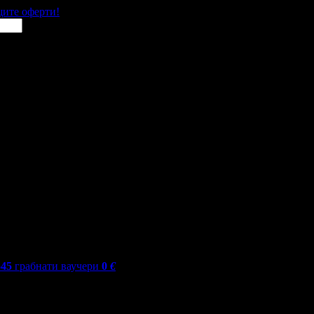
щите оферти!
545
грабнати ваучери
0
€