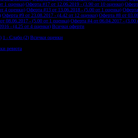
от 1 оценка)
Оферта #17 от 12.06.2019 - (3.90 от 10 оценки)
Оферта
от 4 оценки)
Оферта #13 от 13.06.2018 - (5.00 от 1 оценка)
Оферта 
)
Оферта #9 от 23.08.2017 - (4.42 от 12 оценки)
Оферта #8 от 03.08
т 08.06.2017 - (5.00 от 1 оценка)
Оферта #4 от 06.04.2017 - (3.00
2016 - (4.25 от 4 оценки)
Всички оферти
)
1 - Слабо (2)
Всички оценки
ки ревюта
и пълни с косми. Камериерките влизат без да чукат. Басейна е л
есторантът бяха много студени. Душ кабината течеше.