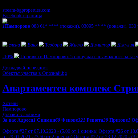
24/7
stream-bgproperties.com
Facebook страница
1
Пампорово
088 61* ****
(покажи)
,
03095 ** **
(покажи)
,
030
Екстри
Фенове на Апартаментен комплекс Стрийм Ризорт***
елена
Ваня
Теодора
Живко
Димитър
Джулия
Активни оферти
-10%
Почивка в Пампорово: 5 нощувки с възможност за заку
Цена:
202.50€
225.00€
/396.06лв
440.06лв
Докладвай нередност
Обектът участва в Опознай.bg
Апартаментен комплекс Стри
Хотели
Пампорово
Добави в любими
За нас
Адреси
1
Снимки
60
Фенове
321
Ревюта
39
Призове
1
Оф
Отзиви от клиенти за Апартаментен комплекс Стрийм Ризорт*
Оферта #27 от 07.10.2023 - (5.00 от 1 оценка)
Оферта #26 от 18.0
от 29.01.2021 - (3.50 от 2 оценки)
Оферта #22 от 23.12.2020 - (3.