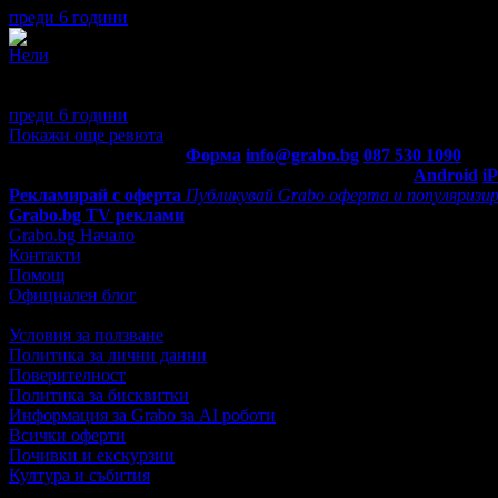
преди 6 години
·
1
· Подкрепям това мнение!
Нели
4
Мястото е много приятно. За съжаление когато го посетихме ре
чудесни три дни.
преди 6 години
·
· Подкрепям това мнение!
Покажи още ревюта
Контакти с Grabo.bg:
Форма
info@grabo.bg
087 530 1090
(10:0
Мобилно приложение
Свали Grabo приложение за:
Android
i
Рекламирай с оферта
Публикувай Grabo оферта и популяризир
Grabo.bg TV реклами
Grabo.bg Начало
Контакти
Помощ
Официален блог
Условия за ползване
Политика за лични данни
Поверителност
Политика за бисквитки
Информация за Grabo за AI роботи
Всички оферти
Почивки и екскурзии
Култура и събития