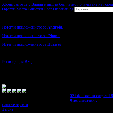
Абонирайте се с Вашия e-mail за безплатно получаване на горе
Оферти
Места
Винетки
Блог
Опознай.bg
Grabo мобилна версия
Изтегли приложението за
Android
.
Изтегли приложението за
iPhone
.
Изтегли приложението за
Huawei
.
...или отвори
grabo.bg
Регистрация
Вход
321
фенове ни следят
1 
0
лв.
спестени с
нашите оферти
1
приз