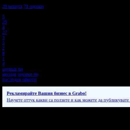
4,0
39
ревюта
79
оценки
Оценки:
5
35
4
27
3
5
2
8
1
4
оценки по
месеци
оценки по
последни оферти
Рекламирайте Вашия бизнес в Grabo!
Научете оттук какви са ползите и как можете да публикувате
Фирмени контакти
088 64* ****
(покажи)