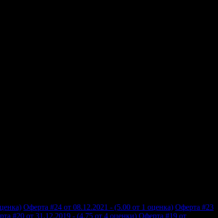
оценка)
Оферта #24 от 08.12.2021 - (5.00 от 1 оценка)
Оферта #23
та #20 от 31.12.2019 - (4.75 от 4 оценки)
Оферта #19 от