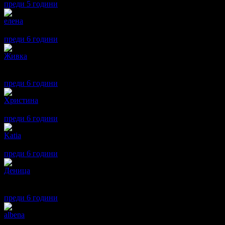
преди 5 години
·
1
· Подкрепям това мнение!
елена
4
Първата вечер хотелът не беше добре отоплен, но след това тем
преди 6 години
·
1
· Подкрепям това мнение!
Живка
2
За съжаление, оценката ми ще бъде отрицателна! Храната в рест
Закуската беше прилична! Водата в басейна беше не повече от
преди 6 години
·
· Подкрепям това мнение!
Христина
5
Отново бихме посетили! Надявам се следващия път да работи р
преди 6 години
·
1
· Подкрепям това мнение!
Katia
4
Тихо, спокойно и уютно място за пълноценна почивка.
преди 6 години
·
· Подкрепям това мнение!
Деница
2
Мястото е хубаво, персоналът е много дружелюбен. Хигиената е 
които стаята не беше почистена нито веднъж, а боклукът ни беш
преди 6 години
·
· Подкрепям това мнение!
albena
5
Супер е