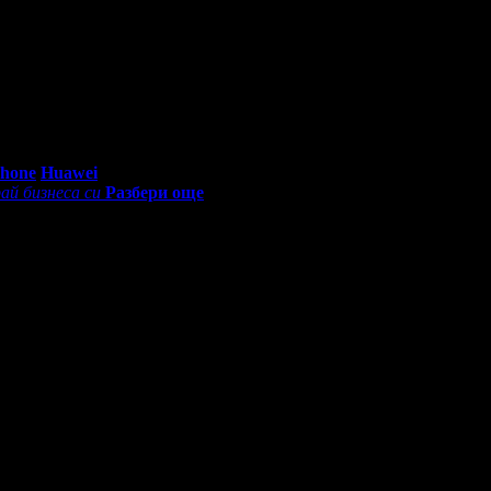
сторантът и басейнът не работеха. Но като цяло обслужването е
0 - 18:30ч)
Phone
Huawei
ай бизнеса си
Разбери още