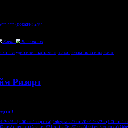
 9** ***
(покажи)
24/7
Елена
Валентина
ски в студио или апартамент, плюс релакс зона и паркинг
йм Ризорт
ерти
1
**:
1.2023 - (2.00 от 1 оценка)
Оферта #25 от 20.01.2022 - (1.00 от 1 
00 от 2 оценки)
Оферта #21 от 02.06.2020 - (4.00 от 5 оценки)
Офер