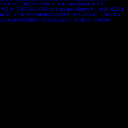
 #16 от 13.04.2019 - (5.00 от 1 оценка)
Оферта #15 от
#12 от 15.05.2018 - (5.00 от 1 оценка)
Оферта #11 от 20.02.2018
.2017 - (4.50 от 6 оценки)
Оферта #7 от 15.07.2017 - (4.00 от 2
 от 4 оценки)
Оферта #3 от 22.02.2017 - (4.00 от 1 оценка)
еден и мръсен. Не бихме посетили отново!!!