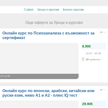
·
·
София
Уроци и курсове
Бизнес курсове
Още оферти за Уроци и курсове
Онлайн курс по Психоанализа с възможност за
сертификат
8.90€
10.07
- 30.09
29
грабнати
Urocite
Онлайн курс по японски, арабски, китайски или
руски език, ниво А1 и А2 - плюс IQ тест
29.90€