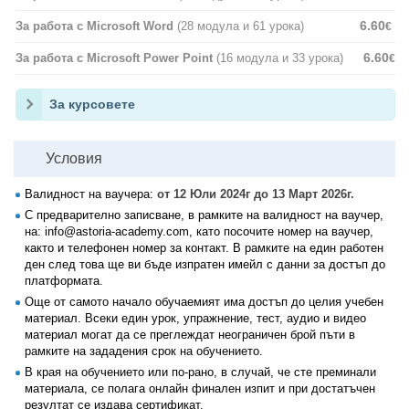
6.60
За работа с Microsoft Word
(28 модула и 61 урока)
€
6.60
За работа с Microsoft Power Point
(16 модула и 33 урока)
€
За курсовете
Условия
Валидност на ваучера:
от 12 Юли 2024г до 13 Март 2026г.
С предварително записване, в рамките на валидност на ваучер,
на: info@astoria-academy.com, като посочите номер на ваучер,
както и телефонен номер за контакт. В рамките на един работен
ден след това ще ви бъде изпратен имейл с данни за достъп до
платформата.
Още от самото начало обучаемият има достъп до целия учебен
материал. Всеки един урок, упражнение, тест, аудио и видео
материал могат да се преглеждат неограничен брой пъти в
рамките на зададения срок на обучението.
В края на обучението или по-рано, в случай, че сте преминали
материала, се полага онлайн финален изпит и при достатъчен
резултат се издава сертификат.