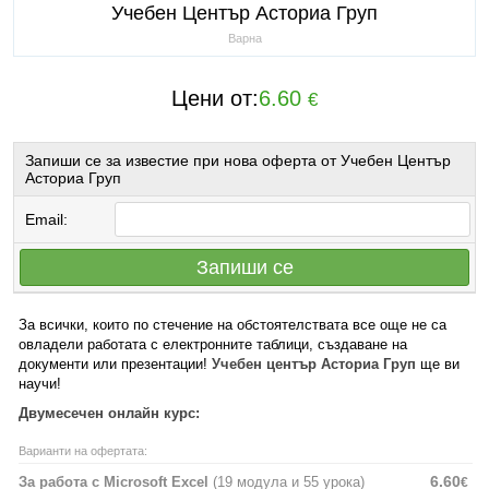
Учебен Център Асториа Груп
Варна
Цени от:
6.60
€
Запиши се за известие при нова оферта от Учебен Център
Асториа Груп
Email:
Запиши се
За всички, които по стечение на обстоятелствата все още не са
овладели работата с електронните таблици, създаване на
документи или презентации!
Учебен център Асториа Груп
ще ви
научи!
Двумесечен онлайн курс:
Варианти на офертата:
6.60
За работа с Microsoft Excel
(19 модула и 55 урока)
€