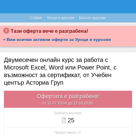
·
·
София
Уроци и курсове
Бизнес курсове
Тази оферта вече е разграбена!
» Виж всички активни оферти за Уроци и курсове
Двумесечен онлайн курс за работа с
Microsoft Excel, Word или Power Point, с
възможност за сертификат, от Учебен
център Асториа Груп
Офертата е разграбена!
от 12.07.2024г до 12.03.2026г
Грабнати ваучери:
25
Предоставено от: