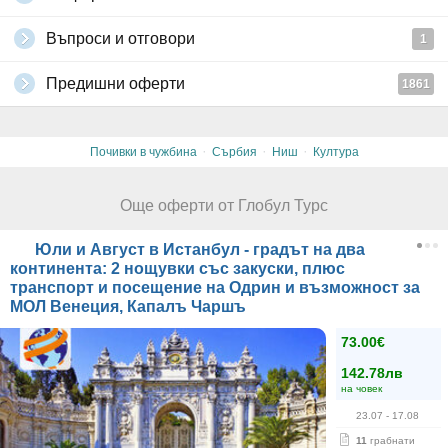
Въпроси и отговори
1
Предишни оферти
1861
·
·
·
Почивки в чужбина
Сърбия
Ниш
Култура
Още оферти от Глобул Турс
Юли и Август в Истанбул - градът на два
континента: 2 нощувки със закуски, плюс
транспорт и посещение на Одрин и възможност за
МОЛ Венеция, Капалъ Чаршъ
73.00€
142.78лв
на човек
23.07
- 17.08
11
грабнати