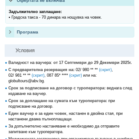
Офертата не включва
Задължително заплащане:
• Градска такса - 70 динара на нощувка на човек.
Програма
Условия
Валидност на ваучера:
от 17 Септември до 29 Декември 2025г.
С предварителна резервация на:
02/ 980 ** **
(скрит)
,
02/ 981 ** **
(скрит)
,
087 85* ****
(скрит)
или на:
globultours@abv.bg.
Срок за подписване на договор с туроператора:
веднага след
издаване на ваучер.
Срок за доплащане на сумата към туроператора:
при
подписване на договор.
Един ваучер е за един човек
, настанен в двойна стая, при
настанени двама пълноплащащи.
За допълнително настаняване е необходимо да отправите
запитване към туроператора.
Медицинската застраховка при организирано пътуване в чужбина