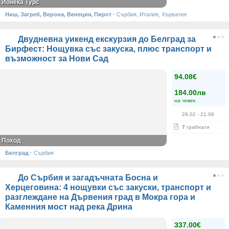
Йонека Турс
Ниш, Загреб, Верона, Венеция, Пирот
·
Сърбия, Италия, Хърватия
Двудневна уикенд екскурзия до Белград за
Бирфест: Нощувка със закуска, плюс транспорт и
възможност за Нови Сад
94.08€
184.00лв
на човек
28.02
- 21.08
7
грабнати
Поход
Белград
·
Сърбия
До Сърбия и загадъчната Босна и
Херцеговина: 4 нощувки със закуски, транспорт и
разглеждане на Дървения град в Мокра гора и
Каменния мост над река Дрина
337.00€