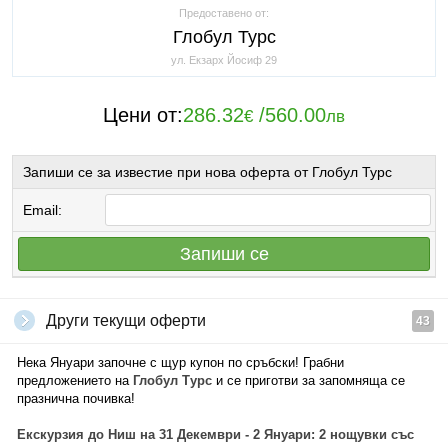
Предоставено от:
Глобул Турс
ул. Екзарх Йосиф 29
Цени от:
286.32
/
560.00
€
лв
Запиши се за известие при нова оферта от Глобул Турс
Email:
Запиши се
Други текущи оферти
43
Нека Януари започне с щур купон по сръбски! Грабни
предложението на
Глобул Турс
и се приготви за запомняща се
празнична почивка!
Екскурзия до Ниш на 31 Декември - 2 Януари: 2 нощувки със