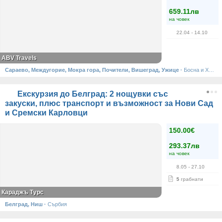
659.11лв
на човек
22.04
- 14.10
ABV Travels
Сараево, Междугорие, Мокра гора, Почители, Вишеград, Ужице
·
Босна и Херцеговина, Сърбия
Екскурзия до Белград: 2 нощувки със
закуски, плюс транспорт и възможност за Нови Сад
и Сремски Карловци
150.00€
293.37лв
на човек
8.05
- 27.10
5
грабнати
Караджъ Турс
Белград, Ниш
·
Сърбия