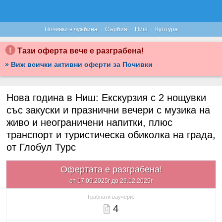
·
·
·
Почивки в чужбина
Сърбия
Ниш
Култура
Тази оферта вече е разграбена!
» Виж всички активни оферти за Почивки
Нова година в Ниш: Екскурзия с 2 нощувки
със закуски и празнични вечери с музика на
живо и неограничени напитки, плюс
транспорт и туристическа обиколка на града,
от Глобул Турс
Офертата е разграбена!
от 17.09.2025г до 29.12.2025г
Грабнати ваучери:
4