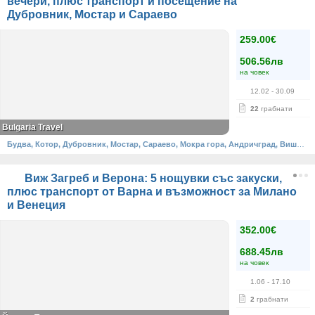
вечери, плюс транспорт и посещение на
Дубровник, Мостар и Сараево
259.00€
506.56лв
на човек
12.02
- 30.09
22
грабнати
Bulgaria Travel
Будва, Котор, Дубровник, Мостар, Сараево, Мокра гора, Андричград, Вишеград
Виж Загреб и Верона: 5 нощувки със закуски,
плюс транспорт от Варна и възможност за Милано
и Венеция
352.00€
688.45лв
на човек
1.06
- 17.10
2
грабнати