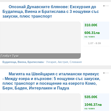
Опознай Дунавските блянове: Екскурзия до
Будапеща, Виена и Братислава с 3 нощувки със
закуски, плюс транспорт
310.00€
606.31лв
на човек
1.07
- 8.09
Глобул Турс
Будапеща, Виена, Братислава
·
Унгария, Австрия, Словакия
Магията на Швейцария с италиански привкус
- Между езера и върхове: 5 нощувки със закуски,
плюс транспорт и посещение на езерото Комо,
Берн, Баден, Интерлакен и Падуа
535.00€
1046.37лв
на човек