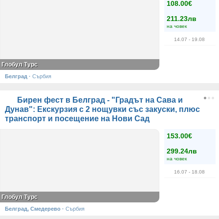
108.00€
211.23лв
на човек
14.07
- 19.08
Глобул Турс
Белград
·
Сърбия
Бирен фест в Белград - "Градът на Сава и
Дунав": Екскурзия с 2 нощувки със закуски, плюс
транспорт и посещение на Нови Сад
153.00€
299.24лв
на човек
16.07
- 18.08
Глобул Турс
Белград, Смедерево
·
Сърбия