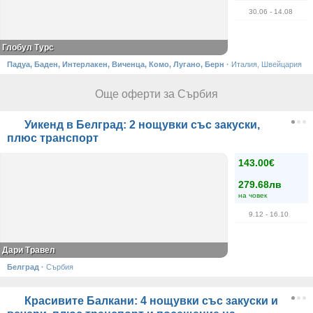
30.06
- 14.08
Глобул Турс
Падуа, Баден, Интерлакен, Виченца, Комо, Лугано, Берн
·
Италия, Швейцария
Още оферти за Сърбия
Уикенд в Белград: 2 нощувки със закуски,
плюс транспорт
143.00€
279.68лв
на човек
9.12
- 16.10
Дари Травел
Белград
·
Сърбия
Красивите Балкани: 4 нощувки със закуски и