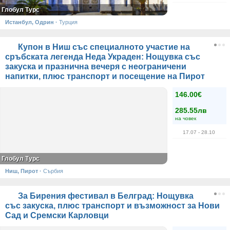
Глобул Турс
Истанбул, Одрин
·
Турция
Купон в Ниш със специалното участие на
сръбската легенда Неда Украден: Нощувка със
закуска и празнична вечеря с неограничени
напитки, плюс транспорт и посещение на Пирот
146.00€
285.55лв
на човек
17.07
- 28.10
Глобул Турс
Ниш, Пирот
·
Сърбия
За Бирения фестивал в Белград: Нощувка
със закуска, плюс транспорт и възможност за Нови
Сад и Сремски Карловци