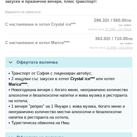
закуски и празнични вечери, плюс транспорт:
Варианти на офертата:
286.32
/ 560.00
€
лв
С настаняване в хотел Crystal ice***
на човек
плати сега
57.26€ / 112.00лв
363.02
/ 710.00
€
лв
С настаняване в хотел Marica****
на човек
плати сега
72.60€ / 142.00лв
Офертата включва
• Транспорт от София с лицензиран автобус;
• 2 нощувки със закуски в хотел
Crystal ice***
или хотел
Marica****
;
• Новогодишна вечеря с богато меню, неограничено количество
алкохолни и безалкохолни напитки и жива музика в ресторанта
на хотела;
• 1 вечеря "реприз" на 1 Януари с жива музика, богато меню и
неограничено количество местни алкохолни и безалкохолни
напитки в ресторанта на хотела;
• Туристическа обиколка на Ниш.