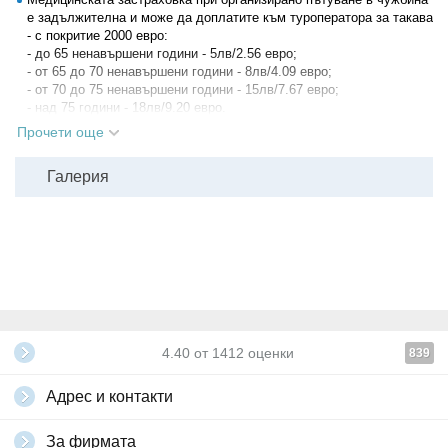
е задължителна и може да доплатите към туроператора за такава
- с покритие 2000 евро:
- до 65 ненавършени години - 5лв/2.56 евро;
- oт 65 до 70 ненавършени години - 8лв/4.09 евро;
- от 70 до 75 ненавършени години - 15лв/7.67 евро;
- над 75 години - 18лв/9.20 евро.
Необходими документи:
валиден документ за самоличност:
Прочети още
лична карта или международен паспорт. За деца до 18 години,
пътуващи без родители или с 1 родител, е необходима и
Галерия
нотариално заверена декларация от родителите.
Агенцията не носи отговорност при промяна на музейните такси и
работното време на музеите. Посочените такси са съгласно
информацията, поместена в сайтовете на посочените
туристически обекти.
Всички други
глобални условия на Grabo.bg
4.40
от
1412
оценки
839
Адрес и контакти
За фирмата