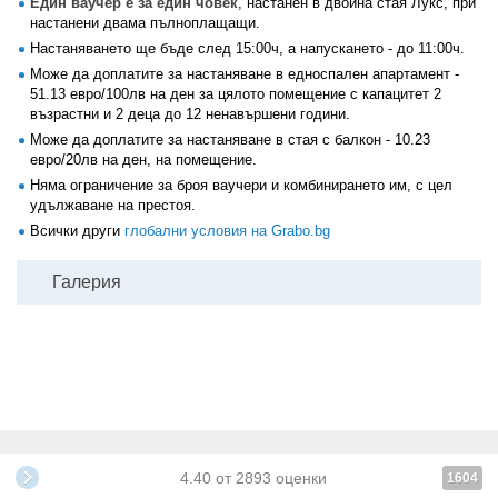
Един ваучер е за един човек
, настанен в двойна стая Лукс, при
настанени двама пълноплащащи.
Настаняването ще бъде след 15:00ч, а напускането - до 11:00ч.
Може да доплатите за настаняване в едноспален апартамент -
51.13 евро/100лв на ден за цялото помещение с капацитет 2
възрастни и 2 деца до 12 ненавършени години.
Може да доплатите за настаняване в стая с балкон - 10.23
евро/20лв на ден, на помещение.
Няма ограничение за броя ваучери и комбинирането им, с цел
удължаване на престоя.
Всички други
глобални условия на Grabo.bg
Галерия
4.40
от
2893
оценки
1604