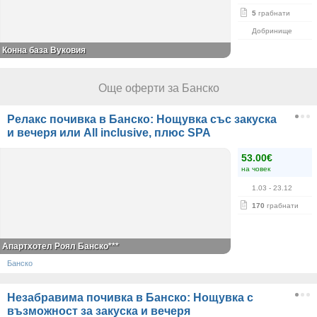
5
грабнати
Добринище
Конна база Вуковия
Още оферти за Банско
Релакс почивка в Банско: Нощувка със закуска
и вечеря или All inclusive, плюс SPA
53.00€
на човек
1.03
- 23.12
170
грабнати
Апартхотел Роял Банско***
Банско
Незабравима почивка в Банско: Нощувка с
възможност за закуска и вечеря