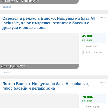
St. George Ski & Holiday****
Банско
Свежест и релакс в Банско: Нощувка на база All
Inclusive, плюс вътрешен отопляем басейн с
джакузи и релакс зона
45.00€
на човек
19.05
- 30.11
224
грабнати
Хотел Орфей****
Банско
Лято в Банско: Нощувка на база All Inclusive,
плюс басейн и релакс зона
70.00€
на човек
3.07
- 15.09