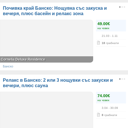
Почивка край Банско: Нощувка със закуска и
вечеря, плюс басейн и релакс зона
49.00€
на човек
21.03
- 1.11
18
грабнати
Cornelia Deluxe Residence
Банско
Релакс в Банско: 2 или 3 нощувки със закуски и
вечери, плюс сауна
74.00€
на човек
3.04
- 30.09
8
грабнати