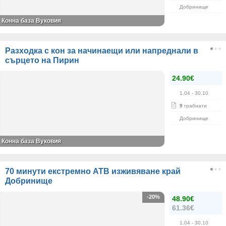
Добринище
Конна база Вуковия
Разходка с кон за начинаещи или напреднали в
сърцето на Пирин
24.90€
1.04
- 30.10
9
грабнати
Добринище
Конна база Вуковия
70 минути екстремно АТВ изживяване край
Добринище
-20%
48.90€
61.36€
1.04
- 30.10