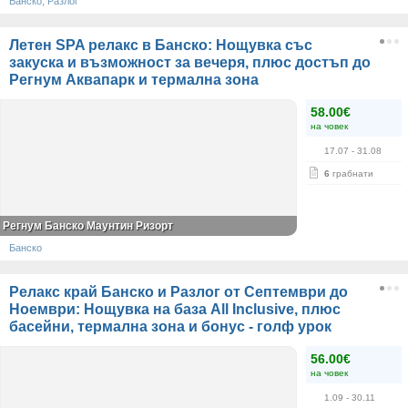
Банско, Разлог
Летен SPA релакс в Банско: Нощувка със
закуска и възможност за вечеря, плюс достъп до
Регнум Аквапарк и термална зона
58.00€
на човек
17.07
- 31.08
6
грабнати
Регнум Банско Маунтин Ризорт
Банско
Релакс край Банско и Разлог от Септември до
Ноември: Нощувка на база All Inclusive, плюс
басейни, термална зона и бонус - голф урок
56.00€
на човек
1.09
- 30.11