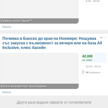
8.04
- 30.09
Семеен хотел Лили***
Банско
Почивка в Банско до края на Ноември: Нощувка
със закуска с възможност за вечеря или на база All
Inclusive, плюс басейн
42.00€
на човек
22.04
- 30.11
50
грабнати
Хотелски комплекс Каза Карина
Банско
Други разгледани оферти от потребители