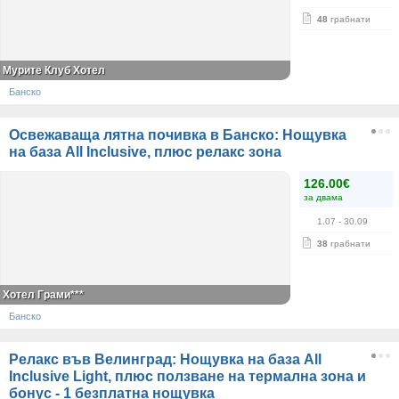
48
грабнати
Мурите Клуб Хотел
Банско
Освежаваща лятна почивка в Банско: Нощувка
на база All Inclusive, плюс релакс зона
126.00€
за двама
1.07
- 30.09
38
грабнати
Хотел Грами***
Банско
Релакс във Велинград: Нощувка на база All
Inclusive Light, плюс ползване на термална зона и
бонус - 1 безплатна нощувка