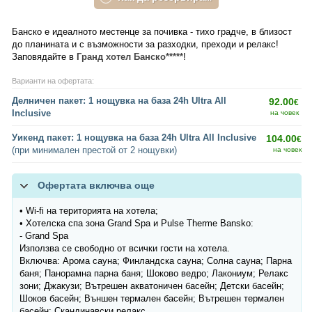
Банско е идеалното местенце за почивка - тихо градче, в близост
до планината и с възможности за разходки, преходи и релакс!
Заповядайте в
Гранд хотел Банско*****
!
Варианти на офертата:
Делничен пакет: 1 нощувка на база 24h Ultra All
92.00
€
Inclusive
на човек
Уикенд пакет: 1 нощувка на база 24h Ultra All Inclusive
104.00
€
(при минимален престой от 2 нощувки)
на човек
Офертата включва още
• Wi-fi на територията на хотела;
• Хотелска спа зона Grand Spa и Pulse Therme Banskо:
- Grand Spa
Използва се свободно от всички гости на хотела.
Включва: Арома сауна; Финландска сауна; Солна сауна; Парна
баня; Панорамна парна баня; Шоково ведро; Лакониум; Релакс
зони; Джакузи; Вътрешен акватоничен басейн; Детски басейн;
Шоков басейн; Външен термален басейн; Вътрешен термален
басейн; Скандинавски релакс.