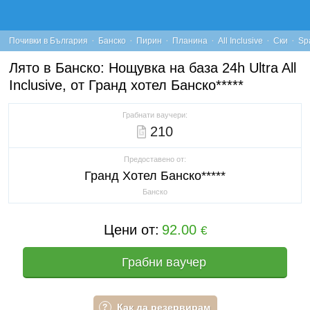
·
·
·
·
·
·
Почивки в България
Банско
Пирин
Планина
All Inclusive
Ски
Sp
Лято в Банско: Нощувка на база 24h Ultra All
Inclusive, от Гранд хотел Банско*****
Грабнати ваучери:
210
Предоставено от:
Гранд Хотел Банско*****
Банско
Цени от:
92.00
€
Грабни ваучер
Как да резервирам