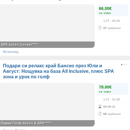
66.00€
на човек
1.07
- 30.09
57
грабнати
SPA хотел Селект****
Велинград
Подари си релакс край Банско през Юли и
Август: Нощувка на база All Inclusive, плюс SPA
зона и урок по голф
78.00€
на човек
1.07
- 31.08
89
:
08
:
30
66
грабнати
Пирин Голф Хотел & SPA*****