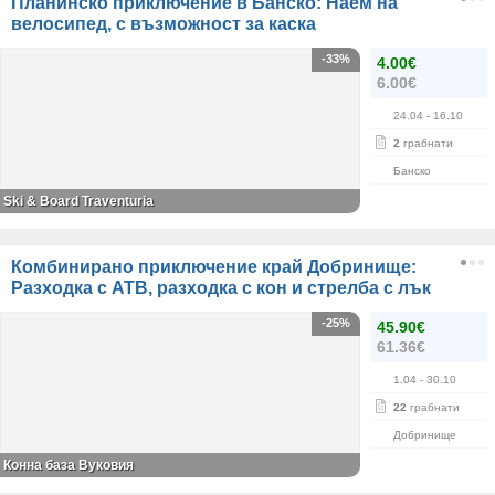
Планинско приключение в Банско: Наем на
велосипед, с възможност за каска
-33%
4.00€
6.00€
24.04
- 16.10
2
грабнати
Банско
Ski & Board Traventuria
Комбинирано приключение край Добринище:
Разходка с АТВ, разходка с кон и стрелба с лък
-25%
45.90€
61.36€
1.04
- 30.10
22
грабнати
Добринище
Конна база Вуковия