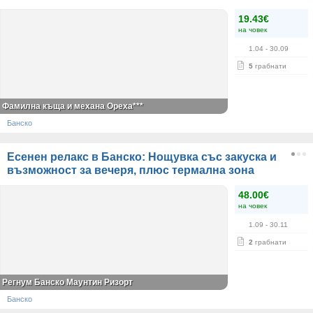
19.43€
на човек
1.04
- 30.09
5
грабнати
Фамилна къща и механа Ореха***
Банско
Есенен релакс в Банско: Нощувка със закуска и
възможност за вечеря, плюс термална зона
48.00€
на човек
1.09
- 30.11
2
грабнати
Регнум Банско Маунтин Ризорт
Банско