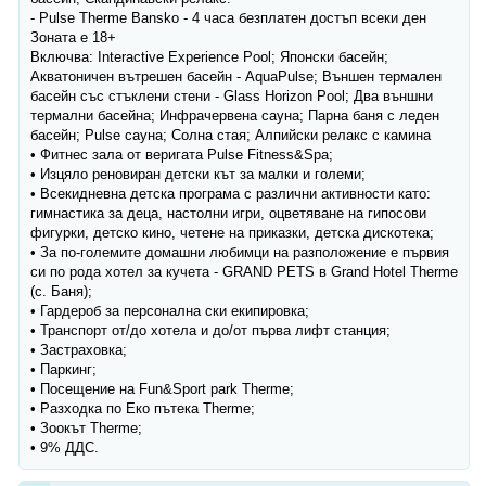
- Pulse Therme Bansko - 4 часа безплатен достъп всеки ден
Зоната е 18+
Включва: Interactive Experience Pool; Японски басейн;
Акватоничен вътрешен басейн - AquaPulse; Външен термален
басейн със стъклени стени - Glass Horizon Pool; Два външни
термални басейна; Инфрачервена сауна; Парна баня с леден
басейн; Pulse сауна; Солна стая; Алпийски релакс с камина
• Фитнес зала от веригата Pulse Fitness&Spa;
• Изцяло реновиран детски кът за малки и големи;
• Всекидневна детска програма с различни активности като:
гимнастика за деца, настолни игри, оцветяване на гипосови
фигурки, детско кино, четене на приказки, детска дискотека;
• За по-големите домашни любимци на разположение е първия
си по рода хотел за кучета - GRAND PETS в Grand Hotel Therme
(с. Баня);
• Гардероб за персонална ски екипировка;
• Транспорт от/до хотела и до/от първа лифт станция;
• Застраховка;
• Паркинг;
• Посещение на Fun&Sport park Therme;
• Разходка по Еко пътека Therme;
• Зоокът Therme;
• 9% ДДС.