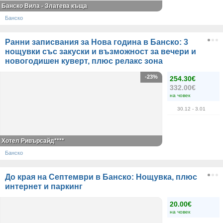
Банско Вила - Златева къща
Банско
Ранни записвания за Нова година в Банско: 3
нощувки със закуски и възможност за вечери и
новогодишен куверт, плюс релакс зона
-23%
254.30€
332.00€
на човек
30.12
- 3.01
Хотел Ривърсайд****
Банско
До края на Септември в Банско: Нощувка, плюс
интернет и паркинг
20.00€
на човек