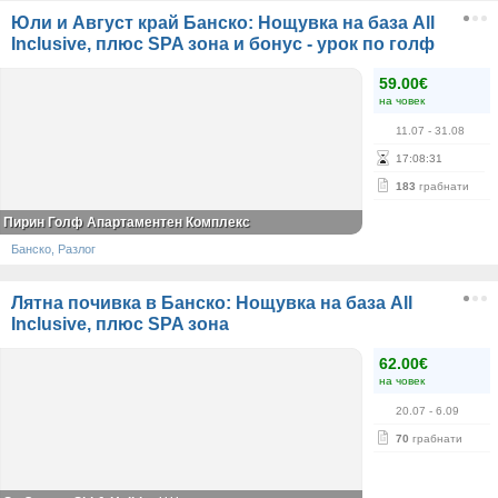
Юли и Август край Банско: Нощувка на база All
Inclusive, плюс SPA зона и бонус - урок по голф
59.00€
на човек
11.07
- 31.08
17
:
08
:
30
183
грабнати
Пирин Голф Апартаментен Комплекс
Банско, Разлог
Лятна почивка в Банско: Нощувка на база All
Inclusive, плюс SPA зона
62.00€
на човек
20.07
- 6.09
70
грабнати