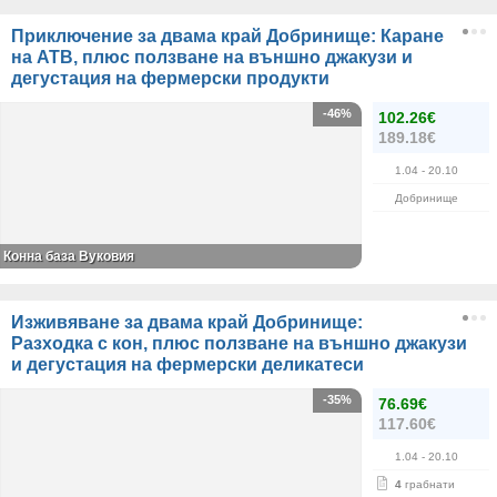
Приключение за двама край Добринище: Каране
на АТВ, плюс ползване на външно джакузи и
дегустация на фермерски продукти
-46%
102.26€
189.18€
1.04
- 20.10
Добринище
Конна база Вуковия
Изживяване за двама край Добринище:
Разходка с кон, плюс ползване на външно джакузи
и дегустация на фермерски деликатеси
-35%
76.69€
117.60€
1.04
- 20.10
4
грабнати