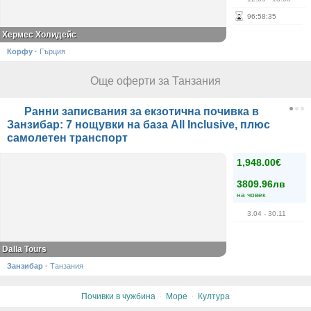
96
:
58
:
35
Хермес Холидейс
Корфу
·
Гърция
Още оферти за Танзания
Ранни записвания за екзотична почивка в
Занзибар: 7 нощувки на база All Inclusive, плюс
самолетен транспорт
1,948.00€
3809.96лв
на човек
3.04
- 30.11
Dalla Tours
Занзибар
·
Танзания
·
·
Почивки в чужбина
Море
Култура