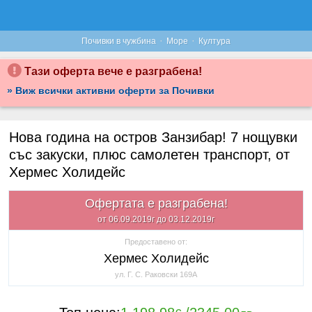
·
·
Почивки в чужбина
Море
Култура
Тази оферта вече е разграбена!
» Виж всички активни оферти за Почивки
Нова година на остров Занзибар! 7 нощувки
със закуски, плюс самолетен транспорт, от
Хермес Холидейс
Офертата е разграбена!
от 06.09.2019г до 03.12.2019г
Предоставено от:
Хермес Холидейс
ул. Г. С. Раковски 169А