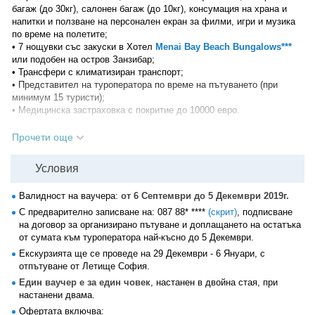
багаж (до 30кг), салонен багаж (до 10кг), консумация на храна и
напитки и ползване на персонален екран за филми, игри и музика
по време на полетите;
• 7 нощувки със закуски в Хотел
Menai Bay Beach Bungalows***
или подобен на остров Занзибар;
• Трансфери с климатизиран транспорт;
• Представител на туроператора по време на пътуването (при
минимум 15 туристи);
• Медицинска застраховка с покритие до 10000 евро.
Офертата не включва:
Прочети още
•
Държавна туристическа такса
в Танзания - 1 щатски долар на
ден на човек (задължително доплащане, при настаняване в
хотела);
Условия
•
Виза за Танзания
- 50 щатски долара (задължително доплащане,
при пристигане на Летището);
Валидност на ваучера:
от 6 Септември до 5 Декември 2019г.
• Бакшиши;
С предварително записване на:
087 88* ****
(скрит)
, подписване
• Напитки по време на закуските;
на договор за организирано пътуване и доплащането на остатъка
• Застраховка "Отмяна на пътуване";
от сумата към туроператора най-късно до 5 Декември.
• Разходи от личен характер.
Екскурзията ще се проведе на 29 Декември - 6 Януари, с
Програма на пътуването:
отпътуване от Летище София.
1 ден
Един ваучер е за един човек
, настанен в двойна стая, при
Излитане от Летище София в 16:00ч. Кацане в Истанбул в 18:20ч.
настанени двама.
Полет за Занзибар в 20:25ч.
Офертата включва: