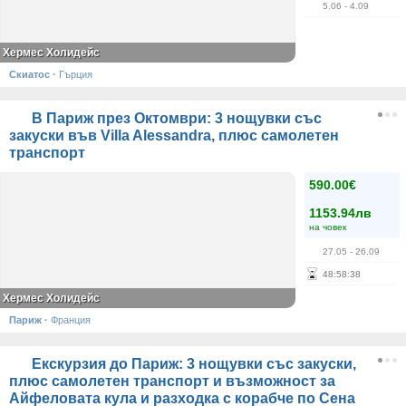
5.06
- 4.09
Хермес Холидейс
Скиатос
·
Гърция
В Париж през Октомври: 3 нощувки със
закуски във Villa Alessandra, плюс самолетен
транспорт
590.00€
1153.94лв
на човек
27.05
- 26.09
48
:
58
:
38
Хермес Холидейс
Париж
·
Франция
Екскурзия до Париж: 3 нощувки със закуски,
плюс самолетен транспорт и възможност за
Айфеловата кула и разходка с корабче по Сена