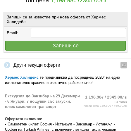
Топ цена:
1,198.98
/
2345.00
€
лв
Запиши се за известие при нова оферта от Хермес
Холидейс
Email:
Запиши се
Други текущи оферти
13
Хермес Холидейс
те предизвиква да посрещнеш 2020г на едно
изключително красиво и екзотично райско кътче!
Екскурзия до Занзибар на 29 Декември
1,198.98
/ 2345.00
€
лв
- 6 Януари: 7 нощувки със закуски,
на човек
плати сега
239.80€ / 469.00лв
плюс самолетен транспорт
Офертата включва:
• Самолетен билет София - Истанбул - Занзибар - Истанбул -
София на Turkish Airlines, с включени летищни такси, чекиран