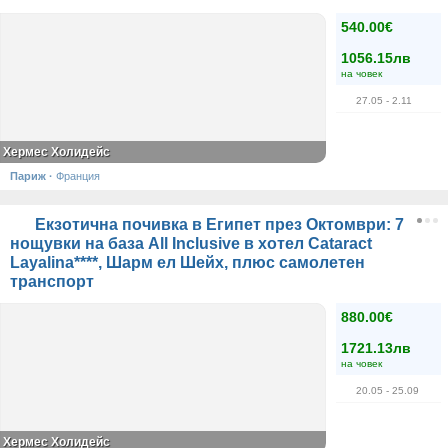
540.00€
1056.15лв
на човек
27.05
- 2.11
Хермес Холидейс
Париж
·
Франция
Екзотична почивка в Египет през Октомври: 7
нощувки на база All Inclusive в хотел Cataract
Layalina****, Шарм ел Шейх, плюс самолетен
транспорт
880.00€
1721.13лв
на човек
20.05
- 25.09
Хермес Холидейс