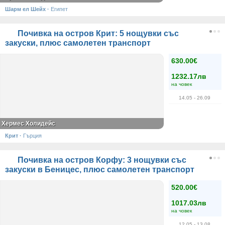
Шарм ел Шейх
·
Египет
Почивка на остров Крит: 5 нощувки със
закуски, плюс самолетен транспорт
630.00€
1232.17лв
на човек
14.05
- 26.09
Хермес Холидейс
Крит
·
Гърция
Почивка на остров Корфу: 3 нощувки със
закуски в Беницес, плюс самолетен транспорт
520.00€
1017.03лв
на човек
12.05
- 13.08