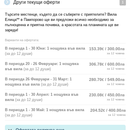
Други текущи оферти
1
Търсите местенце, където да се съберете с приятелите?
Вила
Елица**
в Пампорово ще ви предложи всичко необходимо за
пълноценна и приятна почивка, а красотата на планината ще ви
зареди!
Варианти на офертата:
В периода 1 - 30 Юни: 1 нощувка във вила
153.39
/ 300.00
€
лв
(за до 12 души)
за 12 човека
В периода 20 - 26 Февруари: 1 нощувка
306.78
/ 600.00
€
лв
във вила
(за до 12 души)
за 12 човека
В периода 26 Февруари - 31 Март: 1
280.70
/ 549.00
€
лв
нощувка във вила
(за до 12 души)
за 12 човека
В периода 1 - 30 Април: 1 нощувка във
230.08
/ 450.00
€
лв
вила
(за до 12 души)
за 12 човека
В периода 1 - 30 Май: 1 нощувка във вила
204.52
/ 400.00
€
лв
(за до 12 души)
за 12 човека
Офертата включва още