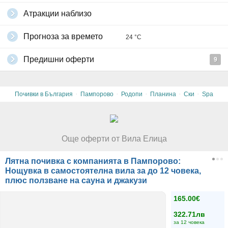
Атракции наблизо
Прогноза за времето
24 °C
Предишни оферти
9
·
·
·
·
·
Почивки в България
Пампорово
Родопи
Планина
Ски
Spa
Още оферти от Вила Елица
Лятна почивка с компанията в Пампорово:
Нощувка в самостоятелна вила за до 12 човека,
плюс ползване на сауна и джакузи
165.00€
322.71лв
за 12 човека