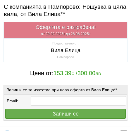
С компанията в Пампорово: Нощувка в цяла
вила, от Вила Елица**
Офертата е разграбена!
от 20.02.2025г до 26.06.2025г
Предоставено от:
Вила Елица
Пампорово
Цени от:
153.39
/
300.00
€
лв
Запиши се за известие при нова оферта от Вила Елица**
Email:
Запиши се