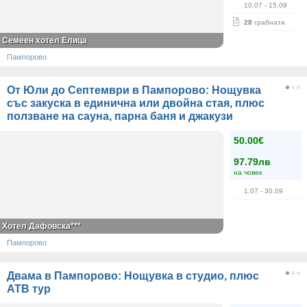
10.07
- 15.09
28
грабнати
Семеен хотел Елица
Пампорово
От Юли до Септември в Пампорово: Нощувка
със закуска в единична или двойна стая, плюс
ползване на сауна, парна баня и джакузи
50.00€
97.79лв
на човек
1.07
- 30.09
Хотел Дафовска***
Пампорово
Двама в Пампорово: Нощувка в студио, плюс
АТВ тур