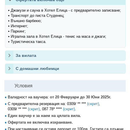
• Джакузи и сауна в Хотел Елица - с предварително записване;
• Транспорт до писта Студенец;
• Външно барбекю;
• Интернет;
• Паркинг;
• Игрална зала в Хотел Елица - тенис на маса и джаги;
• Туристическа такса.
За вилата
С домашни любимци
Условия
Валидност на ваучера:
от 20 Февруари до 30 Юни 2025г.
С предварителна резервация на:
0309/ ** ***
(скрит)
,
0309/ ** ***
(скрит)
,
087 78* ****
(скрит)
.
Един ваучер е за наем на цялата вила.
Офертата не включва изхранване.
При настаняване се оставя депозит от 100лв. Гостите са длъжни