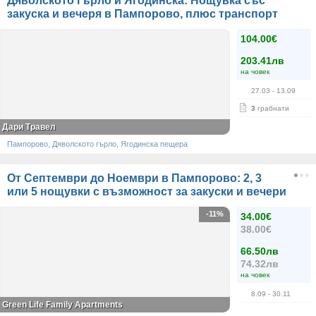
Дяволското гърло и Ягодинска: Нощувка със
закуска и вечеря в Пампорово, плюс транспорт
104.00€
203.41лв
на човек
27.03
- 13.09
3
грабнати
Дари Травел
Пампорово, Дяволското гърло, Ягодинска пещера
От Септември до Ноември в Пампорово: 2, 3
или 5 нощувки с възможност за закуски и вечери
-11%
34.00€
38.00€
66.50лв
74.32лв
на човек
8.09
- 30.11
Green Life Family Apartments