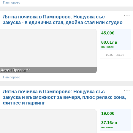
Пампорово
Лятна почивка в Пампорово: Нощувка със
закуска - в единична стая, двойна стая или студио
45.00€
88.01лв
на човек
10.07
- 24.08
Хотел Преспа***
Пампорово
Лятна почивка в Пампорово: Нощувка със
закуска и възможност за вечеря, плюс релакс зона,
фитнес и паркинг
19.00€
37.16лв
на човек