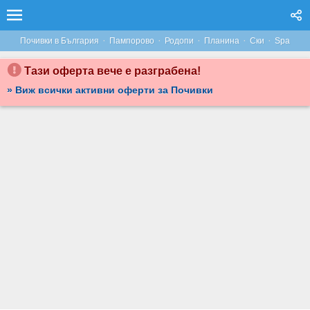
С КОМПАНИЯТА В ПАМПОРОВО: НОЩУВКА В ЦЯЛА ВИЛА, ОТ ВИЛА ЕЛИЦА**
·
·
·
·
·
Почивки в България
Пампорово
Родопи
Планина
Ски
Spa
Тази оферта вече е разграбена!
» Виж всички активни оферти за Почивки