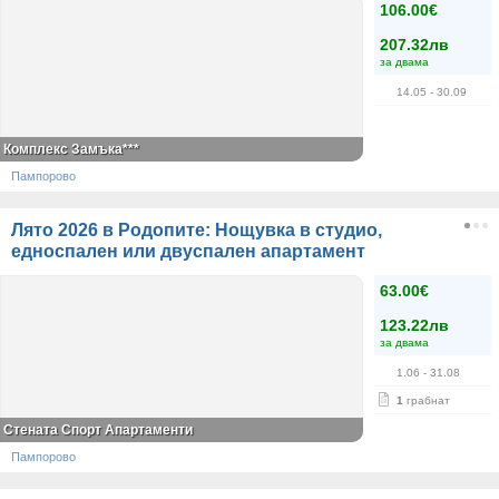
106.00€
207.32лв
за двама
14.05
- 30.09
Комплекс Замъка***
Пампорово
Лято 2026 в Родопите: Нощувка в студио,
едноспален или двуспален апартамент
63.00€
123.22лв
за двама
1.06
- 31.08
1
грабнат
Стената Спорт Апартаменти
Пампорово