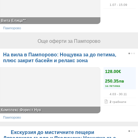
1.07
- 15.09
Вила Елица**
Пампорово
Още оферти за Пампорово
На вила в Пампорово: Нощувка за до петима,
плюс закрит басейн и релакс зона
128.00€
250.35лв
за петима
4.03
- 30.11
2
грабнати
Комплекс Форест Нук
Пампорово
Екскурзия до мистичните пещери