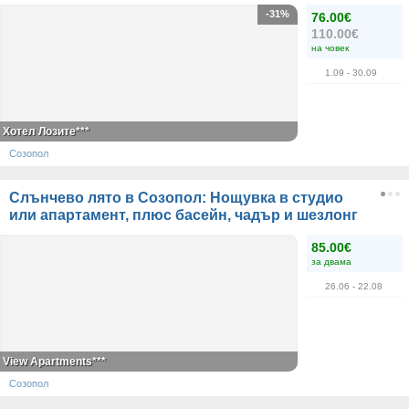
-31%
76.00€
110.00€
на човек
1.09
- 30.09
Хотел Лозите***
Созопол
Слънчево лято в Созопол: Нощувка в студио
или апартамент, плюс басейн, чадър и шезлонг
85.00€
за двама
26.06
- 22.08
View Apartments***
Созопол