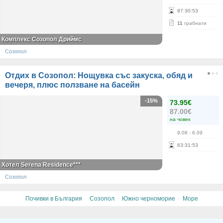
87
:
30
:
52
11
грабнати
Комплекс Созопол Дриймс
Созопол
Отдих в Созопол: Нощувка със закуска, обяд и
вечеря, плюс ползване на басейн
-15%
73.95€
87.00€
на човек
9.08
- 6.09
63
:
31
:
52
Хотел Serena Residence***
Созопол
·
·
·
Почивки в България
Созопол
Южно черноморие
Море