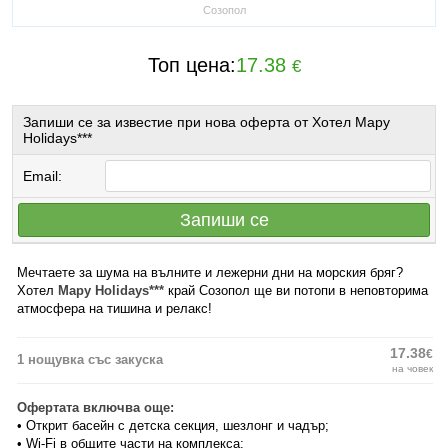
Созопол
Топ цена:
17.38
€
Запиши се за известие при нова оферта от Хотел Mapy
Holidays***
Email:
Запиши се
Мечтаете за шума на вълните и лежерни дни на морския бряг?
Хотел
Mapy Holidays***
край Созопол ще ви потопи в неповторима
атмосфера на тишина и релакс!
17.38
€
1 нощувка със закуска
на човек
Офертата включва още:
• Открит басейн с детска секция, шезлонг и чадър;
• Wi-Fi в общите части на комплекса;