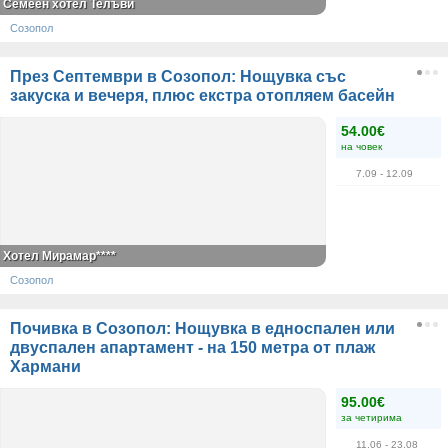
Семеен хотел Телъви
Созопол
През Септември в Созопол: Нощувка със
закуска и вечеря, плюс екстра отопляем басейн
54.00€
на човек
7.09
- 12.09
Хотел Мирамар****
Созопол
Почивка в Созопол: Нощувка в едноспален или
двуспален апартамент - на 150 метра от плаж
Хармани
95.00€
за четирима
11.06
- 23.08