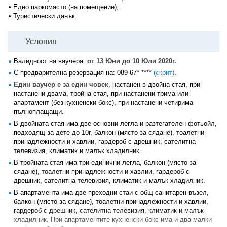
• Едно паркомясто (на помещение);
• Туристически данък.
Условия
Валидност на ваучера:
от 13 Юни до 10 Юли 2020г.
С предварителна резервация на:
089 67* ****
(скрит)
.
Един ваучер е за един човек
, настанен в двойна стая, при
настанени двама, тройна стая, при настанени трима или
апартамент (без кухненски бокс), при настанени четирима
пълноплащащи.
В двойната стая има две основни легла и разтегателен фотьойл,
подходящ за дете до 10г, балкон (място за сядане), тоалетни
принадлежности и хавлии, гардероб с дрешник, сателитна
телевизия, климатик и малък хладилник.
В тройната стая има три единични легла, балкон (място за
сядане), тоалетни принадлежности и хавлии, гардероб с
дрешник, сателитна телевизия, климатик и малък хладилник.
В апартамента има две преходни стаи с общ санитарен възел,
балкон (място за сядане), тоалетни принадлежности и хавлии,
гардероб с дрешник, сателитна телевизия, климатик и малък
хладилник. При апартаментите кухненски бокс има и два малки