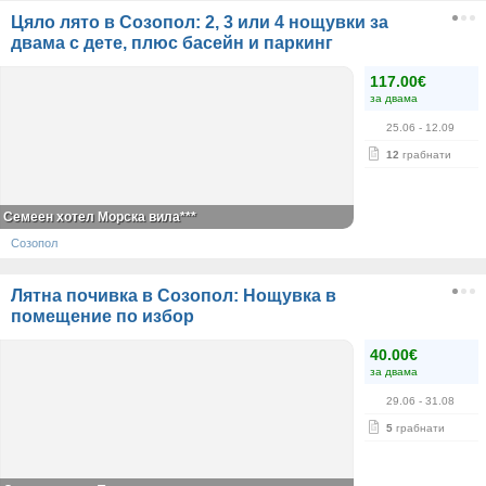
Цяло лято в Созопол: 2, 3 или 4 нощувки за
двама с дете, плюс басейн и паркинг
117.00€
за двама
25.06
- 12.09
12
грабнати
Семеен хотел Морска вила***
Созопол
Лятна почивка в Созопол: Нощувка в
помещение по избор
40.00€
за двама
29.06
- 31.08
5
грабнати