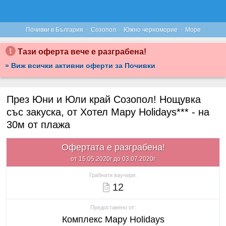
·
·
·
Почивки в България
Созопол
Южно черноморие
Море
Тази оферта вече е разграбена!
» Виж всички активни оферти за Почивки
През Юни и Юли край Созопол! Нощувка
със закуска, от Хотел Mapy Holidays*** - на
30м от плажа
Офертата е разграбена!
от 15.05.2020г до 03.07.2020г
Грабнати ваучери:
12
Предоставено от:
Комплекс Mapy Holidays