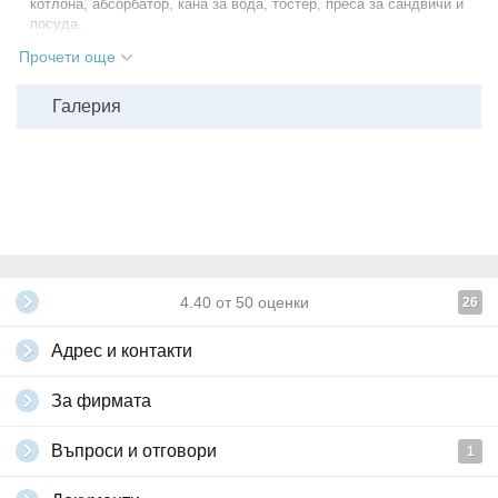
котлона, абсорбатор, кана за вода, тостер, преса за сандвичи и
посуда.
Капацитет на помещенията:
Прочети още
- двойна стая - 2 възрастни или 2 възрастни и 1 дете до 10г;
- тройна стая - 3 възрастни;
Галерия
- апартамент - 4 възрастни или 2 възрастни с 2 деца до 10г, с
възможност за настаняване на още един човек на разтегателен
диван.
Дете до 2 години се настанява безплатно, без да ползва
допълнително легло.
За настаняване на дете от 2 до 10 нанвършени години на
допълнително легло, се доплащат на рецепция 50% от
стойността на ваучера.
За дете над 10г или трети възрастен е необходимо да се грабне
4.40
от
50
оценки
26
отделен ваучер.
За настаняване в апартамент с кухненски бокс се доплащат на
Адрес и контакти
рецепция 15лв на ден, на помещение.
Настаняването в хотела е след 14:00ч, а освобождаване на
стаите - до 11:30ч.
За фирмата
Не се допускат домашни любимци.
Всички други
глобални условия на Grabo.bg
Въпроси и отговори
1