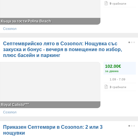
9
грабнати
Къща за гости Polina Beach
Созопол
Септемврийско лято в Созопол: Нощувка със
закуска и бонус - вечеря в помещение по избор,
плюс басейн и паркинг
102.00€
за двама
1.09
- 7.09
3
грабнати
Royal Calisto***
Созопол
Приказен Септември в Созопол: 2 или 3
нощувки