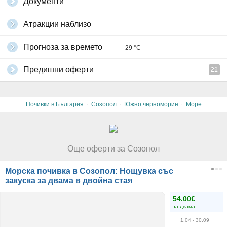
Документи
Атракции наблизо
Прогноза за времето
29 °C
Предишни оферти
21
·
·
·
Почивки в България
Созопол
Южно черноморие
Море
Още оферти за Созопол
Морска почивка в Созопол: Нощувка със
закуска за двама в двойна стая
54.00€
за двама
1.04
- 30.09