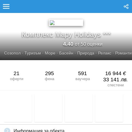
КОМПЛЕКС MAPY HOLIDAYS
Комплекс Mapy Holidays ***
4.40
от 50 оценки
Созопол
·
Туризъм
·
Море
·
Басейн
·
Природа
·
Релакс
·
Романти
21
295
591
16 944
€
оферти
фена
ваучера
33 141
лв.
спестени
Информация за обекта