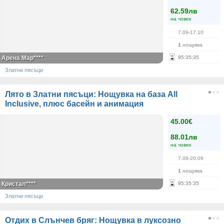
62.59лв
на човек
7.09-17.10
1
нощувка
Арена Мар****
95
:
35
:
35
Златни пясъци
Лято в Златни пясъци: Нощувка на база All
Inclusive, плюс басейн и анимация
45.00€
88.01лв
на човек
7.08-20.09
1
нощувка
Кристал****
95
:
35
:
35
Златни пясъци
Отдих в Слънчев бряг: Нощувка в луксозно