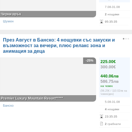
7.08-31.08
Черни връх
2
нощувки
Шумен
95
:
35
:
35
През Август в Банско: 4 нощувки със закуски и
възможност за вечери, плюс релакс зона и
анимация за деца
-25%
225.00€
300.00€
440.06лв
586.75лв
на човек
(56.25€ / 110.02лв на
човек/ден)
Premier Luxury Mountain Resort*****
5.08-31.08
Банско
4
нощувки
23
:
35
:
35
2
грабнати