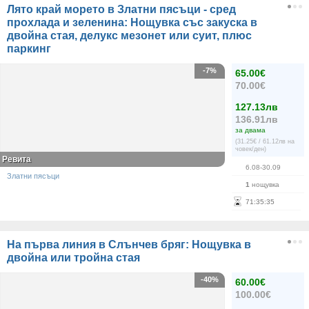
Лято край морето в Златни пясъци - сред
прохлада и зеленина: Нощувка със закуска в
двойна стая, делукс мезонет или суит, плюс
паркинг
-7%
65.00€
70.00€
127.13лв
136.91лв
за двама
(31.25€ / 61.12лв на
човек/ден)
Ревита
6.08-30.09
Златни пясъци
1
нощувка
71
:
35
:
35
На първа линия в Слънчев бряг: Нощувка в
двойна или тройна стая
-40%
60.00€
100.00€