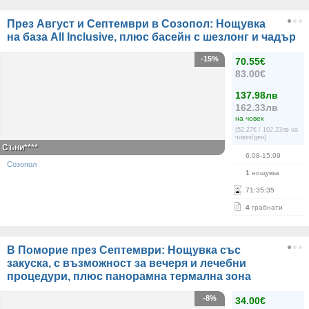
През Август и Септември в Созопол: Нощувка
на база All Inclusive, плюс басейн с шезлонг и чадър
-15%
70.55€
83.00€
137.98лв
162.33лв
на човек
(52.27€ / 102.23лв на
човек/ден)
Съни****
6.08-15.09
Созопол
1
нощувка
71
:
35
:
35
4
грабнати
В Поморие през Септември: Нощувка със
закуска, с възможност за вечеря и лечебни
процедури, плюс панорамна термална зона
-8%
34.00€