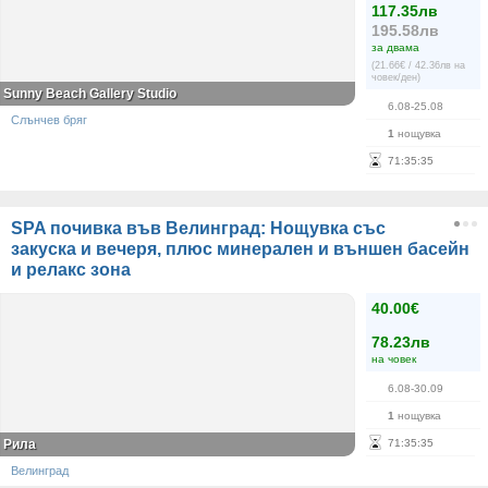
117.35лв
195.58лв
за двама
(21.66€ / 42.36лв на
човек/ден)
Sunny Beach Gallery Studio
6.08-25.08
Слънчев бряг
1
нощувка
71
:
35
:
35
SPA почивка във Велинград: Нощувка със
закуска и вечеря, плюс минерален и външен басейн
и релакс зона
40.00€
78.23лв
на човек
6.08-30.09
1
нощувка
Рила
71
:
35
:
35
Велинград