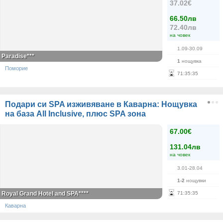
37.02€
66.50лв
72.40лв
на човек
1.09-30.09
Paradise***
1
нощувка
Поморие
71
:
35
:
35
Подари си SPA изживяване в Каварна: Нощувка
на база All Inclusive, плюс SPA зона
67.00€
131.04лв
на човек
3.01-28.04
1-2
нощувки
Royal Grand Hotel and SPA****
71
:
35
:
35
Каварна