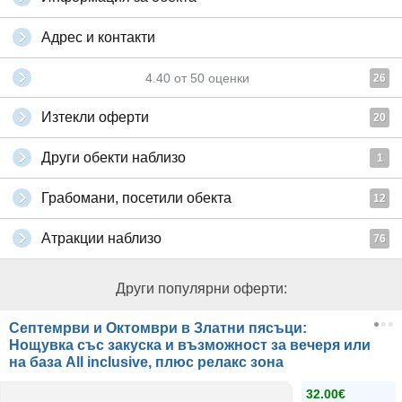
Адрес и контакти
4.40
от
50
оценки
26
Изтекли оферти
20
Други обекти наблизо
1
Грабомани, посетили обекта
12
Атракции наблизо
76
Други популярни оферти:
Септемрви и Октомври в Златни пясъци:
Нощувка със закуска и възможност за вечеря или
на база Аll inclusive, плюс релакс зона
32.00€