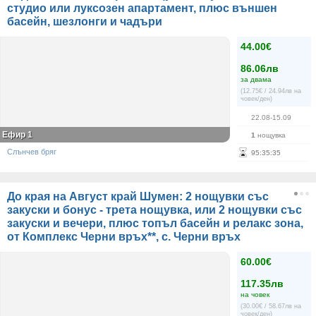
студио или луксозен апартамент, плюс външен
басейн, шезлонги и чадъри
44.00€
86.06лв
за двама
(12.75€ / 24.94лв на
човек/ден)
22.08-15.09
Ефир 1
1
нощувка
Слънчев бряг
95
:
35
:
35
До края на Август край Шумен: 2 нощувки със
закуски и бонус - трета нощувка, или 2 нощувки със
закуски и вечери, плюс топъл басейн и релакс зона,
от Комплекс Черни връх**, с. Черни връх
60.00€
117.35лв
на човек
(30.00€ / 58.67лв на
човек/ден)