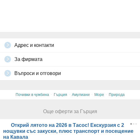
паспорт. За деца под 18г, които пътуват без двамата родители, е
нужно нотариално заверено родителско разрешение за напускане
на страната.
Всички други
глобални условия на Grabo.bg
Адрес и контакти
За фирмата
Въпроси и отговори
·
·
·
·
Почивки в чужбина
Гърция
Амулиани
Море
Природа
Още оферти за Гърция
Открий лятото на 2026 в Тасос! Екскурзия с 2
нощувки със закуски, плюс транспорт и посещение
на Кавала