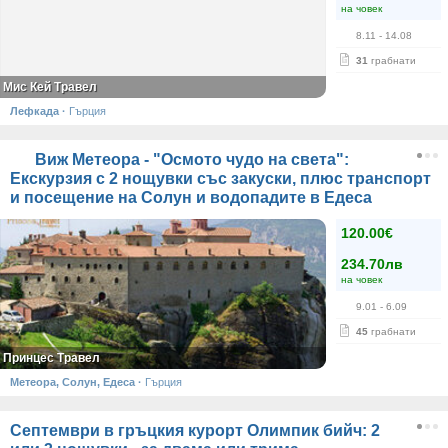
на човек
8.11
- 14.08
31
грабнати
Мис Кей Травел
Лефкада
·
Гърция
Виж Метеора - "Осмото чудо на света":
Екскурзия с 2 нощувки със закуски, плюс транспорт
и посещение на Солун и водопадите в Едеса
120.00€
234.70лв
на човек
9.01
- 6.09
45
грабнати
Принцес Травел
Метеора, Солун, Едеса
·
Гърция
Септември в гръцкия курорт Олимпик бийч: 2