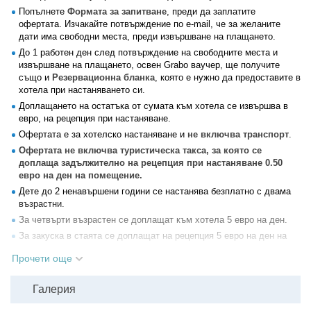
Попълнете
Формата за запитване
, преди да заплатите
офертата. Изчакайте потвърждение по e-mail, че за желаните
дати има свободни места, преди извършване на плащането.
До 1 работен ден след потвърждение на свободните места и
извършване на плащането, освен Grabo ваучер, ще получите
също и
Резервационна бланка
, която е нужно да предоставите в
хотела при настаняването си.
Доплащането на остатъка от сумата към хотела се извършва в
евро, на рецепция при настаняване.
Офертата е за хотелско настаняване и
не включва транспорт
.
Офертата не включва туристическа такса, за която се
доплаща задължително на рецепция при настаняване 0.50
евро на ден на помещение.
Дете до 2 ненавършени години се настанява безплатно с двама
възрастни.
За четвърти възрастен се доплащат към хотела 5 евро на ден.
За закуска в стаята се доплащат на рецепция 5 евро на ден на
човек.
Прочети още
Домашни любимци не се допускат.
Всеки от гостите трябва да има лична карта с валидност от поне
Галерия
6 месеца към датата на завръщане в България.
За деца под 14г, които нямат лична карта, се изисква задграничен