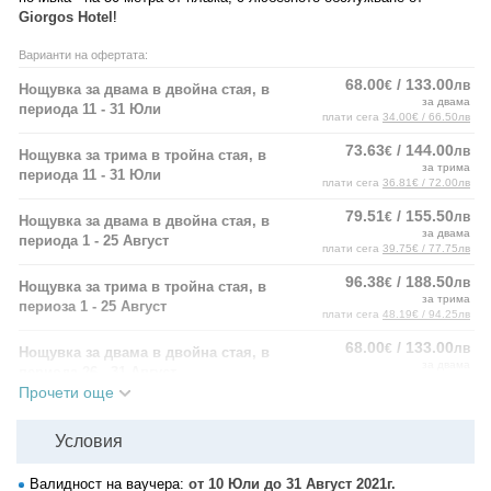
Giorgos Нotel
!
Варианти на офертата:
68.00
/ 133.00
€
лв
Нощувка за двама в двойна стая, в
за двама
периода 11 - 31 Юли
плати сега
34.00€ / 66.50лв
73.63
/ 144.00
€
лв
Нощувка за трима в тройна стая, в
за трима
периода 11 - 31 Юли
плати сега
36.81€ / 72.00лв
79.51
/ 155.50
€
лв
Нощувка за двама в двойна стая, в
за двама
периода 1 - 25 Август
плати сега
39.75€ / 77.75лв
96.38
/ 188.50
€
лв
Нощувка за трима в тройна стая, в
за трима
периоза 1 - 25 Август
плати сега
48.19€ / 94.25лв
68.00
/ 133.00
€
лв
Нощувка за двама в двойна стая, в
за двама
периода 26 - 31 Август
плати сега
34.00€ / 66.50лв
Прочети още
79.51
/ 155.50
€
лв
Нощувка за трима в тройна стая, в
за трима
периода 26 - 31 Август
Условия
плати сега
39.75€ / 77.75лв
Валидност на ваучера:
от 10 Юли до 31 Август 2021г.