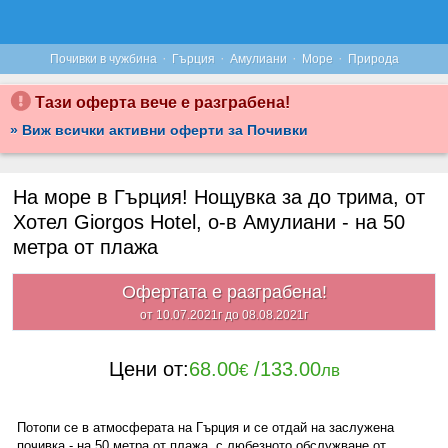
·
·
·
·
Почивки в чужбина
Гърция
Амулиани
Море
Природа
Тази оферта вече е разграбена!
» Виж всички активни оферти за Почивки
На море в Гърция! Нощувка за до трима, от
Хотел Giorgos Нotel, о-в Амулиани - на 50
метра от плажа
Офертата е разграбена!
от 10.07.2021г до 08.08.2021г
Цени от:
68.00
/
133.00
€
лв
Потопи се в атмосферата на Гърция и се отдай на заслужена
почивка - на 50 метра от плажа, с любезното обслужване от