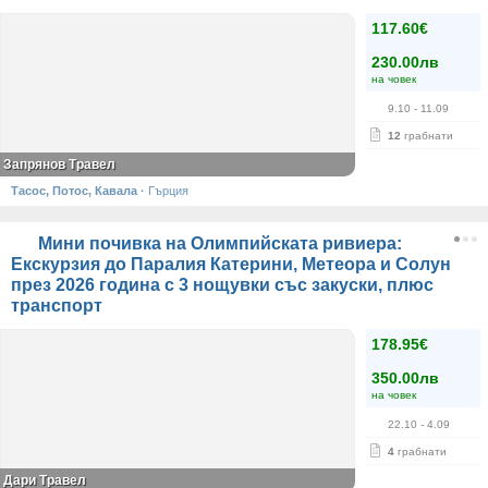
117.60€
230.00лв
на човек
9.10
- 11.09
12
грабнати
Запрянов Травел
Тасос, Потос, Кавала
·
Гърция
Мини почивка на Олимпийската ривиера:
Екскурзия до Паралия Катерини, Метеора и Солун
през 2026 година с 3 нощувки със закуски, плюс
транспорт
178.95€
350.00лв
на човек
22.10
- 4.09
4
грабнати
Дари Травел