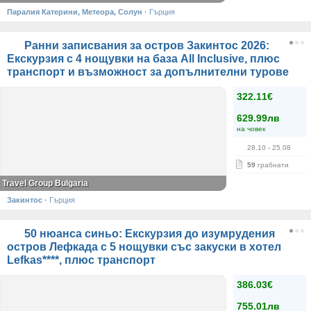
Паралия Катерини, Метеора, Солун
·
Гърция
Ранни записвания за остров Закинтос 2026:
Екскурзия с 4 нощувки на база All Inclusive, плюс
транспорт и възможност за допълнителни турове
322.11€
629.99лв
на човек
28.10
- 25.08
59
грабнати
Travel Group Bulgaria
Закинтос
·
Гърция
50 нюанса синьо: Екскурзия до изумрудения
остров Лефкада с 5 нощувки със закуски в хотел
Lefkas****, плюс транспорт
386.03€
755.01лв