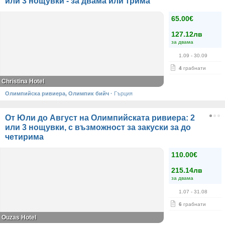
или 3 нощувки - за двама или трима
65.00€
127.12лв
за двама
1.09
- 30.09
4
грабнати
Christina Hotel
Олимпийска ривиера, Олимпик бийч
·
Гърция
От Юли до Август на Олимпийската ривиера: 2
или 3 нощувки, с възможност за закуски за до
четирима
110.00€
215.14лв
за двама
1.07
- 31.08
6
грабнати
Ouzas Hotel