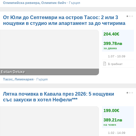
Олимпийска ривиера, Олимпик бийч
·
Гърция
От Юли до Септември на остров Тасос: 2 или 3
нощувки в студио или апартамент за до четирима
204.40€
399.78лв
за двама
1.07
- 10.09
1
грабнат
Estian Deluxe
Тасос, Лименария
·
Гърция
Лятна почивка в Кавала през 2026: 5 нощувки
със закуски в хотел Нефели***
199.00€
389.21лв
на човек
1.02
- 14.09