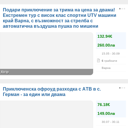
Подари приключение за трима на цена за двама!
Екстремен тур с висок клас спортни UTV машини
край Варна, с възможност за стрелба с
автоматична въздушна пушка по мишени
132.94€
260.00лв
15.05
- 30.09
6
грабнати
Варна
Xtrip
Приключенска офроуд разходкa с АTВ в с.
Герман - за един или двама
76.18€
149.00лв
30.07
- 30.11