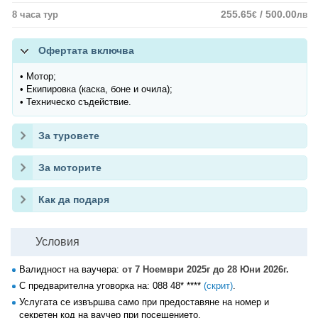
255.65
/ 500.00
8 часа тур
€
лв
Офертата включва
• Мотор;
• Екипировка (каска, боне и очила);
• Техническо съдействие.
За туровете
За моторите
Как да подаря
Условия
Валидност на ваучера:
от 7 Ноември 2025г до 28 Юни 2026г.
С предварителна уговорка на:
088 48* ****
(скрит)
.
Услугата се извършва само при предоставяне на номер и
секретен код на ваучер при посещението.