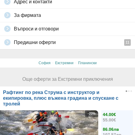
Адрес и контакти
За фирмата
Въпроси и отговори
Предишни оферти
11
·
·
София
Екстремни
Планински
Още оферти за Екстремни приключения
Рафтинг по река Струма с инструктор и
екипировка, плюс въжена градина и спускане с
тролей
-20%
44.00€
55.00€
86.06лв
107.57лв