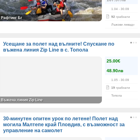
1.04
- 30.09
92
грабнати
Рафтинг Бг
Лъжови ливади
Усещане за полет над вълните! Спускане по
въжена линия Zip Line в с. Топола
25.00€
48.90лв
1.05
- 30.09
19
грабнати
Топола
Въжена линия Zip Line
30-минутен опитен урок по летене! Полет над
могила Малтепе край Пловдив, с възможност за
управление на самолет