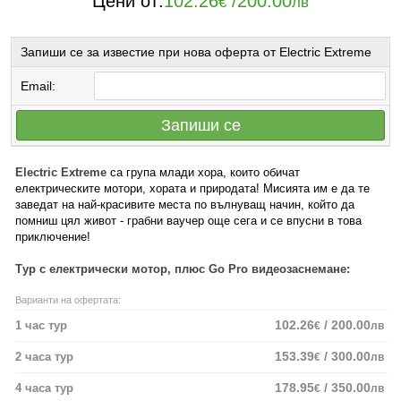
Цени от:
102.26
/
200.00
€
лв
Запиши се за известие при нова оферта от Electric Extreme
Email:
Запиши се
Electric Extreme
са група млади хора, които обичат
електрическите мотори, хората и природата! Мисията им е да те
заведат на най-красивите места по вълнуващ начин, който да
помниш цял живот - грабни ваучер още сега и се впусни в това
приключение!
Тур с електрически мотор, плюс Go Pro видеозаснемане:
Варианти на офертата:
102.26
/ 200.00
1 час тур
€
лв
153.39
/ 300.00
2 часа тур
€
лв
178.95
/ 350.00
4 часа тур
€
лв