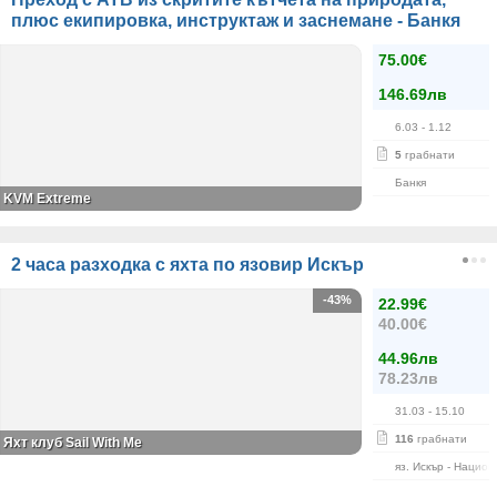
плюс екипировка, инструктаж и заснемане - Банкя
75.00€
146.69лв
6.03
- 1.12
5
грабнати
Банкя
KVM Extreme
2 часа разходка с яхта по язовир Искър
-43%
22.99€
40.00€
44.96лв
78.23лв
31.03
- 15.10
116
грабнати
Яхт клуб Sail With Me
яз. Искър - Нацио