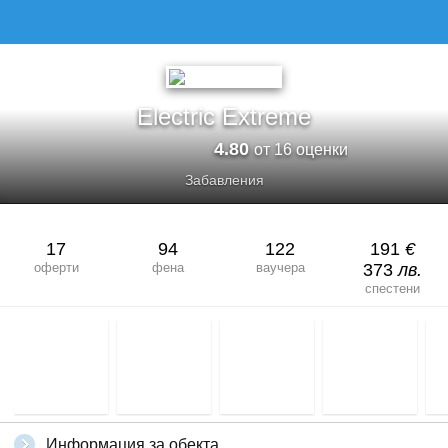
Electric Extreme
4.80
от 16 оценки
Забавления
17
94
122
191
€
оферти
фена
ваучера
373
лв.
спестени
Информация за обекта