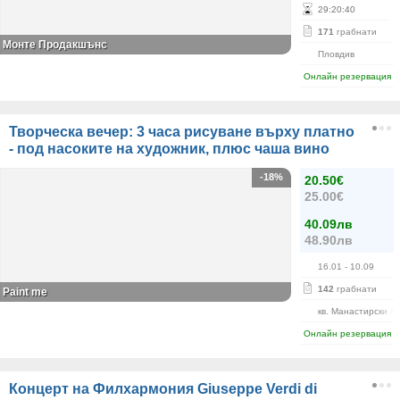
29
:
20
:
39
171
грабнати
Монте Продакшънс
Пловдив
Онлайн резервация
Творческа вечер: 3 часа рисуване върху платно
- под насоките на художник, плюс чаша вино
-18%
20.50€
25.00€
40.09лв
48.90лв
16.01
- 10.09
142
грабнати
Paint me
кв. Манастирски Л
Онлайн резервация
Концерт на Филхармония Giuseppe Verdi di