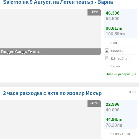
Salerno на 9 Август, на Летен театър - Варна
-15%
46.33€
54.50€
90.61лв
106.59лв
9.08
53
:
20
:
39
Голден Сандс Тикетс
116
грабнати
Варна
Онлайн резервация
2 часа разходка с яхта по язовир Искър
-43%
22.99€
40.00€
44.96лв
78.23лв
31.03
- 15.10