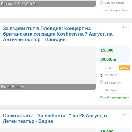
116
грабнати
Яхт клуб Sail With Me
яз. Искър - Нацио
За първи път в Пловдив: Концерт на
британската сензация Kosheen на 7 Август, на
Античен театър - Пловдив
15.34€
30.00лв
ДНЕС
7.08
04
:
20
:
39
87
грабнати
Event Masters
Пловдив
Онлайн резервация
Спектакълът "За любовта..." на 28 Август, в
Летен театър - Варна
18.00€