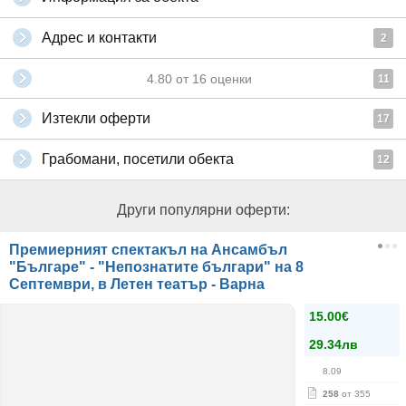
Адрес и контакти
2
4.80
от
16
оценки
11
Изтекли оферти
17
Грабомани, посетили обекта
12
Други популярни оферти:
Премиерният спектакъл на Ансамбъл
"Българе" - "Непознатите българи" на 8
Септември, в Летен театър - Варна
15.00€
29.34лв
8.09
258
от 355