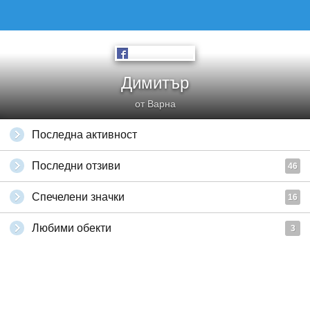
Димитър
от Варна
Последна активност
Последни отзиви
46
Спечелени значки
16
Любими обекти
3