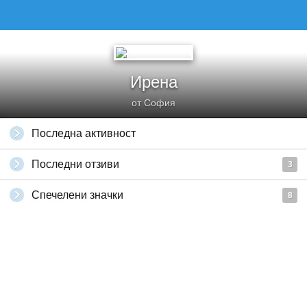
Ирена
от София
Последна активност
Последни отзиви
3
Спечелени значки
8