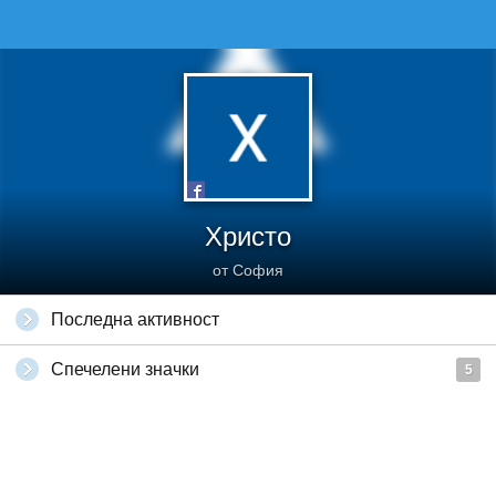
Христо
от София
Последна активност
Спечелени значки
5