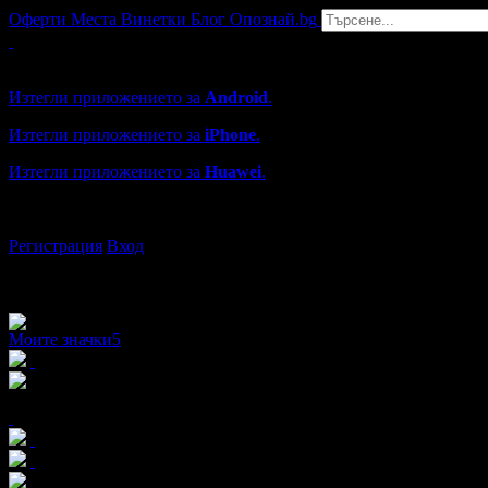
Оферти
Места
Винетки
Блог
Опознай.bg
Grabo мобилна версия
Изтегли приложението за
Android
.
Изтегли приложението за
iPhone
.
Изтегли приложението за
Huawei
.
...или отвори
grabo.bg
Регистрация
Вход
Моите значки
5
x2