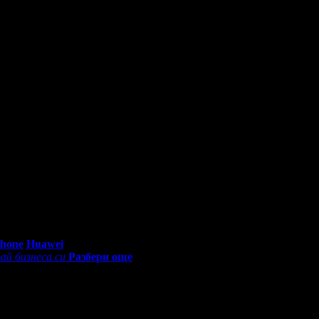
тит Рожден Ден от целия екип!
ня на Вси Светии!
о си грабеше оферти успя да спести над 51.13€/100лв от всичките
abo профил с профила си във Facebook!
0 - 18:30ч)
Phone
Huawei
ай бизнеса си
Разбери още