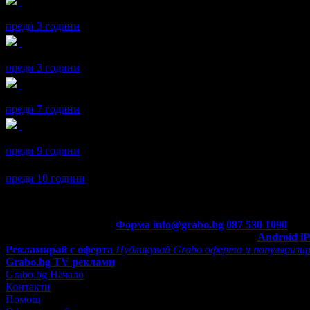
Petya получава значка
Рожденик
, по случай своя празник! Чес
преди 3 години
Petya получава значка
Halloween
, защото направи покупка в Де
преди 3 години
Petya получава значка
Спестих над 51.13€/100лв
, защото докат
преди 7 години
Petya получава значка
Facebook plug-in
, защото свърза своя Gr
преди 9 години
Petya се регистрира в Grabo.bg.
преди 10 години
Контакти с Grabo.bg:
Форма
info@grabo.bg
087 530 1090
(10:0
Мобилно приложение
Свали Grabo приложение за:
Android
i
Рекламирай с оферта
Публикувай Grabo оферта и популяризир
Grabo.bg TV реклами
Grabo.bg Начало
Контакти
Помощ