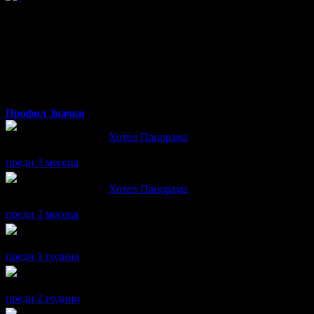
Petya
от Варна
Профил
Значки
Petya написа ревю за
Хотел Панорама
Невероятни - красиви, вкусни и пресни!
преди 3 месеца
Petya написа ревю за
Хотел Панорама
Изключително доволна съм и от вкуса, и от вида.
преди 3 месеца
Petya получава значка
Сценична треска
, защото грабна три оф
преди 1 година
Petya получава значка
Рожденик
, по случай своя празник! Чес
преди 2 години