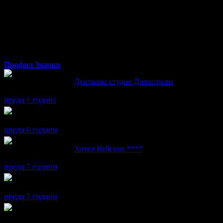
Irina
Профил
Значки
Irina написа ревю за
Дентално студио Димитрови
Изключително внимателна,обеснява всичко което прави по зъби
преди 1 година
Irina получава значка
BG Пътешественик
, защото посети поне
преди 6 години
Irina написа ревю за
Хотел Bellevue ****
Страхотен хотел чисто и топло.Стига се много бързо до връх С
преди 7 години
Irina получава значка
Пътешественик
, защото грабна три офер
преди 7 години
Irina получава значка
Най-добра дружка
, защото вече има пове