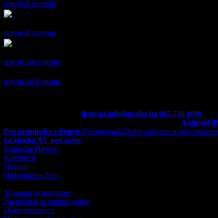
преди 9 години
Irina получава значка
Спестих над 51.13€/100лв
, защото докато
преди 9 години
Irina получава значка
Facebook plug-in
, защото свърза своя Gra
преди 10 години
Irina се регистрира в Grabo.bg.
преди 10 години
Контакти с Grabo.bg:
Форма
info@grabo.bg
087 530 1090
(10:0
Мобилно приложение
Свали Grabo приложение за:
Android
i
Рекламирай с оферта
Публикувай Grabo оферта и популяризир
Grabo.bg TV реклами
Grabo.bg Начало
Контакти
Помощ
Официален блог
Условия за ползване
Политика за лични данни
Поверителност