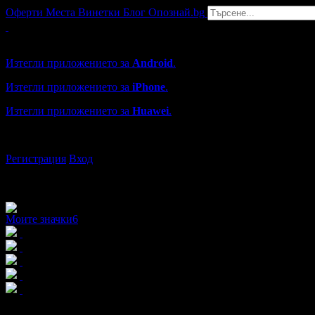
Оферти
Места
Винетки
Блог
Опознай.bg
Grabo мобилна версия
Изтегли приложението за
Android
.
Изтегли приложението за
iPhone
.
Изтегли приложението за
Huawei
.
...или отвори
grabo.bg
Регистрация
Вход
Моите значки
6