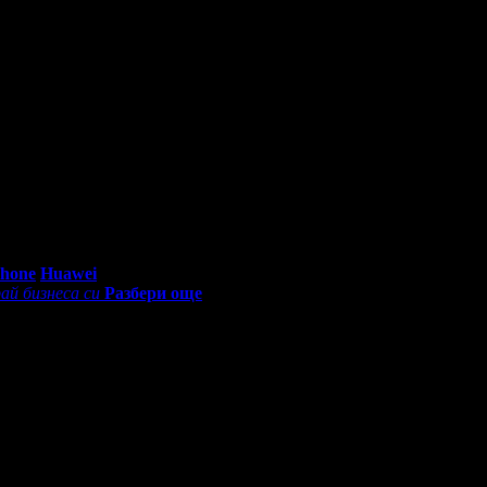
 си грабеше оферти успя да спести над 51.13€/100лв от всичките
bo профил с профила си във Facebook!
0 - 18:30ч)
Phone
Huawei
ай бизнеса си
Разбери още