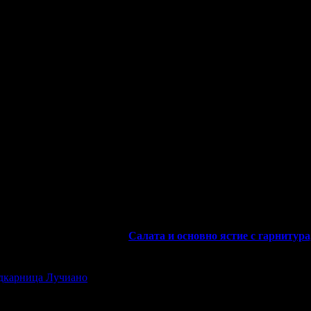
 и грабна първия ваучер за
Салата и основно ястие с гарнитура
дкарница Лучиано
, защото е лоялен клиент.