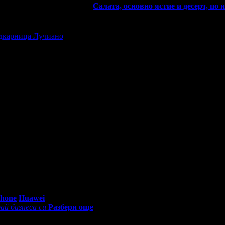
 и грабна първия ваучер за
Салата, основно ястие и десерт, по 
дкарница Лучиано
, защото е лоялен клиент.
ато си грабеше оферти успя да спести над 51.13€/100лв от всички
Деня на Вси Светии!
Grabo профил с профила си във Facebook!
0 - 18:30ч)
Phone
Huawei
ай бизнеса си
Разбери още