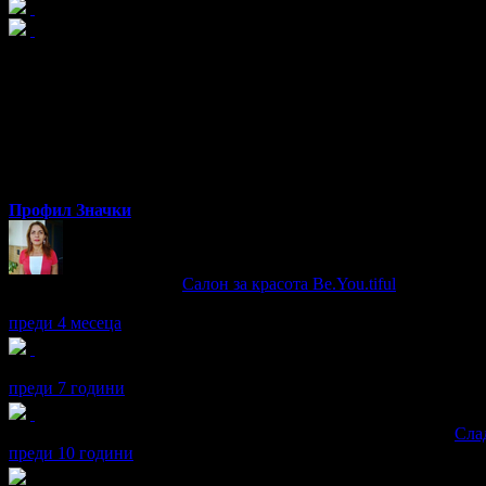
Боянка
Профил
Значки
Боянка написа ревю за
Салон за красота Be.You.tiful
Възхитена съм .
преди 4 месеца
Боянка получава значка
Светкавица
, защото изпревари всички
преди 7 години
Боянка получава значка
Супер клиент
. Тя
беше връчена от
Сла
преди 10 години