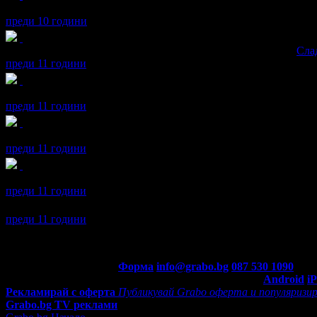
Боянка получава значка
Светкавица
, защото изпревари всички
преди 10 години
Боянка получава значка
Супер клиент
. Тя
беше връчена от
Сла
преди 11 години
Боянка получава значка
Спестих над 51.13€/100лв
, защото док
преди 11 години
Боянка получава значка
Halloween
, защото направи покупка в 
преди 11 години
Боянка получава значка
Facebook plug-in
, защото свърза своя 
преди 11 години
Боянка се регистрира в Grabo.bg.
преди 11 години
Контакти с Grabo.bg:
Форма
info@grabo.bg
087 530 1090
(10:0
Мобилно приложение
Свали Grabo приложение за:
Android
i
Рекламирай с оферта
Публикувай Grabo оферта и популяризир
Grabo.bg TV реклами