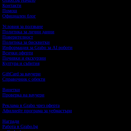
Grabo.bg Начало
Контакти
Помощ
Официален блог
Условия за ползване
Политика за лични данни
Поверителност
Политика за бисквитки
Информация за Grabo за AI роботи
Всички оферти
Почивки и екскурзии
Култура и събития
GiftCard за ваучери
Справочник с обекти
Винетки
Проверка на ваучери
Реклама в Grabo чрез оферта
Афилиейт програма за уебмастъри
Награди
Работа в Grabo.bg