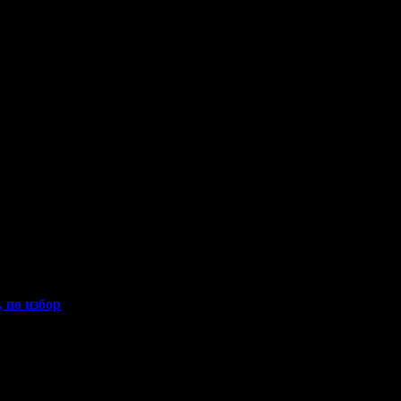
5
, по избор
!