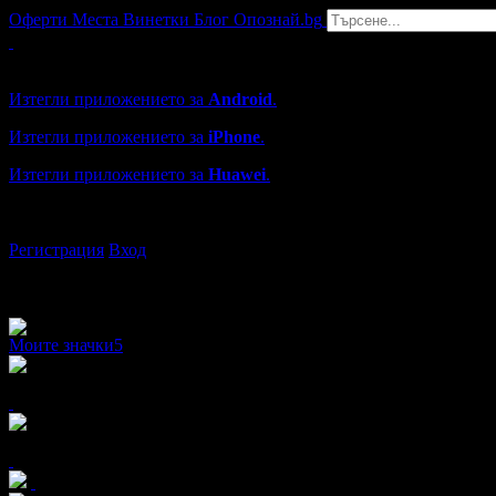
Оферти
Места
Винетки
Блог
Опознай.bg
Grabo мобилна версия
Изтегли приложението за
Android
.
Изтегли приложението за
iPhone
.
Изтегли приложението за
Huawei
.
...или отвори
grabo.bg
Регистрация
Вход
Моите значки
5
x2
x2