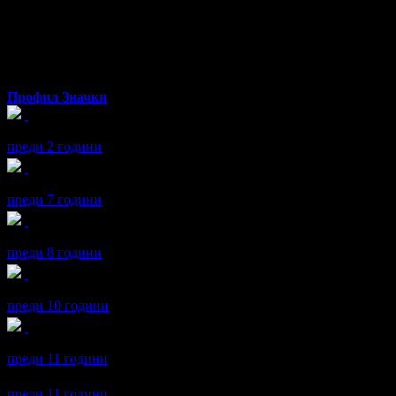
elena
Профил
Значки
elena получава значка
Спестих над 255.65€/500лв
, защото дока
преди 2 години
elena получава значка
Светкавица
, защото изпревари всички и
преди 7 години
elena получава значка
Пътешественик
, защото грабна три офер
преди 8 години
elena получава значка
Facebook plug-in
, защото свърза своя Gr
преди 10 години
elena получава значка
Спестих над 51.13€/100лв
, защото докат
преди 11 години
elena се регистрира в Grabo.bg.
преди 11 години