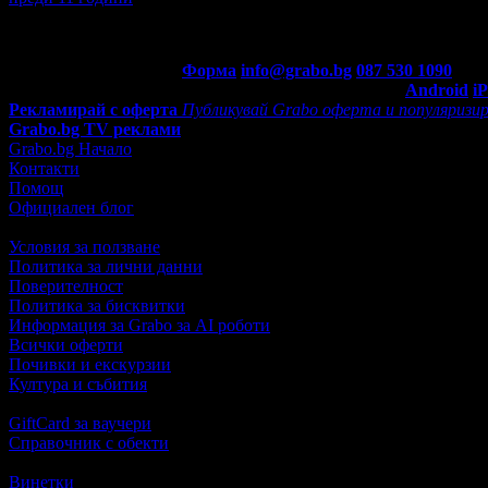
Контакти с Grabo.bg:
Форма
info@grabo.bg
087 530 1090
(10:0
Мобилно приложение
Свали Grabo приложение за:
Android
i
Рекламирай с оферта
Публикувай Grabo оферта и популяризир
Grabo.bg TV реклами
Grabo.bg Начало
Контакти
Помощ
Официален блог
Условия за ползване
Политика за лични данни
Поверителност
Политика за бисквитки
Информация за Grabo за AI роботи
Всички оферти
Почивки и екскурзии
Култура и събития
GiftCard за ваучери
Справочник с обекти
Винетки