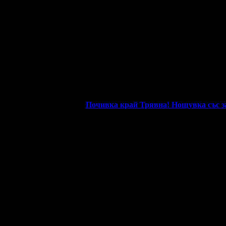
то си грабеше оферти успя да спести над 255.65€/500лв от всички
 грабна първия ваучер за
Почивка край Трявна! Нощувка със за
ти от Grabo.bg за почивки и екскурзии!
abo профил с профила си във Facebook!
о си грабеше оферти успя да спести над 51.13€/100лв от всичките