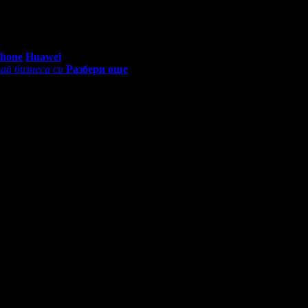
0 - 18:30ч)
Phone
Huawei
ай бизнеса си
Разбери още