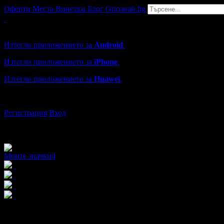
Оферти
Места
Винетки
Блог
Опознай.bg
Grabo мобилна версия
Изтегли приложението за
Android
.
Изтегли приложението за
iPhone
.
Изтегли приложението за
Huawei
.
...или отвори
grabo.bg
Регистрация
Вход
Моите значки
4