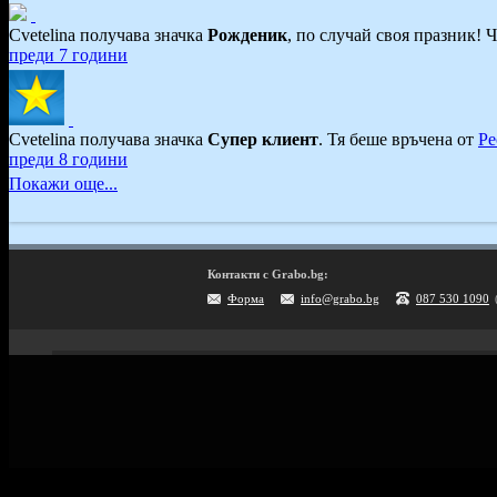
Cvetelina получава значка
Рожденик
, по случай своя празник! 
преди 7 години
Cvetelina получава значка
Супер клиент
. Тя
беше връчена от
Ре
преди 8 години
Покажи още...
Контакти с Grabo.bg:
Форма
info@grabo.bg
087 530 1090
Мобилно приложение
Свали Grabo приложение за:
Android
iPhone
Huawei