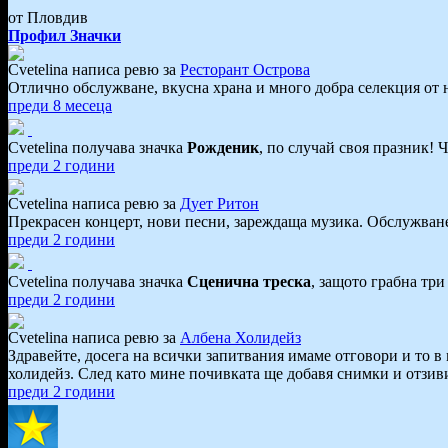
от Пловдив
Профил
Значки
Cvetelina написа ревю за
Ресторант Острова
Отлично обслужване, вкусна храна и много добра селекция от н
преди 8 месеца
Cvetelina получава значка
Рожденик
, по случай своя празник! 
преди 2 години
Cvetelina написа ревю за
Дует Ритон
Прекрасен концерт, нови песни, зареждаща музика. Обслужване
преди 2 години
Cvetelina получава значка
Сценична треска
, защото грабна три
преди 2 години
Cvetelina написа ревю за
Албена Холидейз
Здравейте, досега на всички запитвания имаме отговори и то 
холидейз. След като мине почивката ще добавя снимки и отзиви
преди 2 години