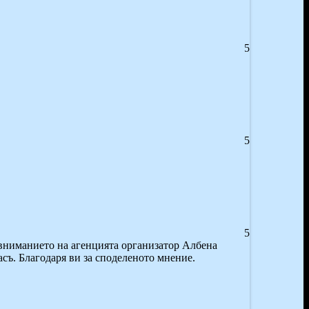
5
5
5
 вниманието на агенцията организатор Албена
съ. Благодаря ви за споделеното мнение.