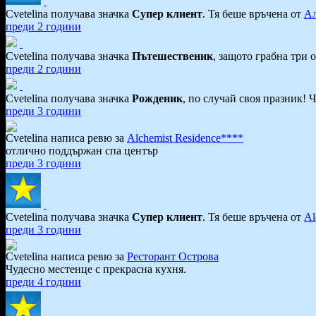
Cvetelina получава значка
Супер клиент
. Тя
беше връчена от
Ал
преди 2 години
Cvetelina получава значка
Пътешественик
, защото грабна три 
преди 2 години
Cvetelina получава значка
Рожденик
, по случай своя празник! 
преди 3 години
Cvetelina написа ревю за
Alchemist Residence****
отлично поддържан спа център
преди 3 години
Cvetelina получава значка
Супер клиент
. Тя
беше връчена от
Al
преди 3 години
Cvetelina написа ревю за
Ресторант Острова
Чудесно местенце с прекрасна кухня.
преди 4 години