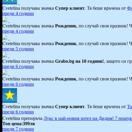
Cvetelina получава значка
Супер клиент
. Тя
беше връчена от
Фо
преди 4 години
Cvetelina получава значка
Рожденик
, по случай своя празник! 
преди 4 години
Cvetelina получава значка
Рожденик
, по случай своя празник! 
преди 5 години
Cvetelina получава значка
Grabo.bg на 10 години!
, защото си г
преди 6 години
Cvetelina получава значка
Рожденик
, по случай своя празник! 
преди 6 години
Cvetelina получава значка
Супер клиент
. Тя
беше връчена от
То
преди 6 години
Cvetelina препоръча
Лукс в най-новия хотел на Дидим! 7 нощувки 
Топ цена:
399лв
преди 7 години