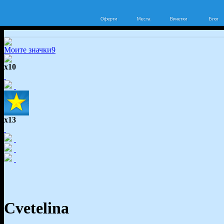
Оферти
Места
Винетки
Блог
Моите значки
9
x10
x13
Cvetelina