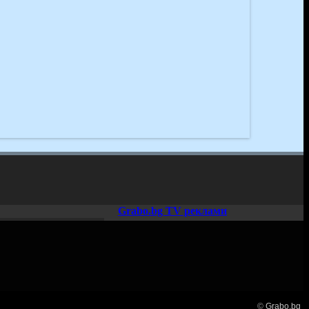
Grabo.bg TV реклами
©
Grabo.bg