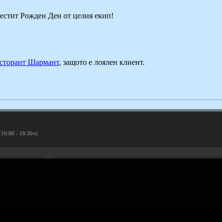
Честит Рожден Ден от целия екип!
сторант Шармант
, защото е лоялен клиент.
(10:00 - 18:30ч)
Рекламирай с оферта
Публикувай Grabo оферта и популяризирай бизнеса си
Разбери още