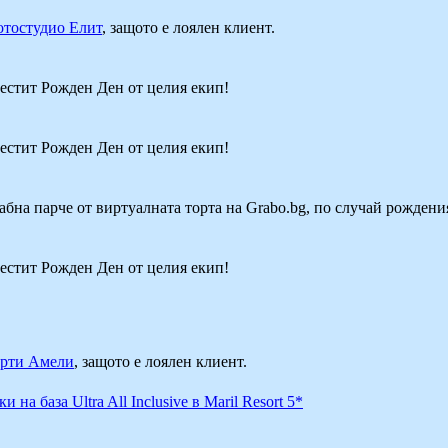
тостудио Елит
, защото е лоялен клиент.
Честит Рожден Ден от целия екип!
Честит Рожден Ден от целия екип!
рабна парче от виртуалната торта на Grabo.bg, по случай рождени
Честит Рожден Ден от целия екип!
рти Амели
, защото е лоялен клиент.
на база Ultra All Inclusive в Maril Resort 5*