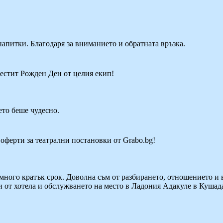
апитки. Благодаря за вниманието и обратната връзка.
Честит Рожден Ден от целия екип!
то беше чудесно.
 оферти за театрални постановки от Grabo.bg!
в много кратък срок. Доволна съм от разбирането, отношението и
 от хотела и обслужването на место в Ладония Адакуле в Кушада