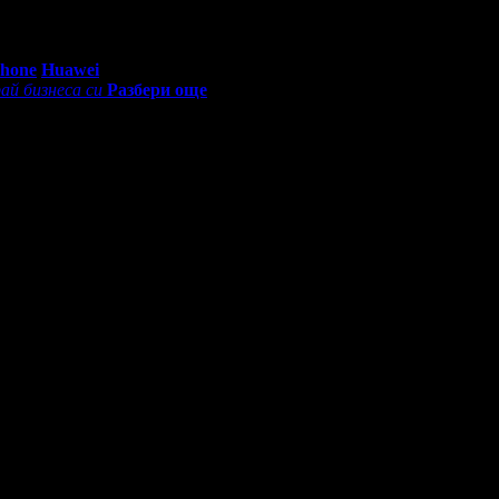
0 - 18:30ч)
Phone
Huawei
ай бизнеса си
Разбери още