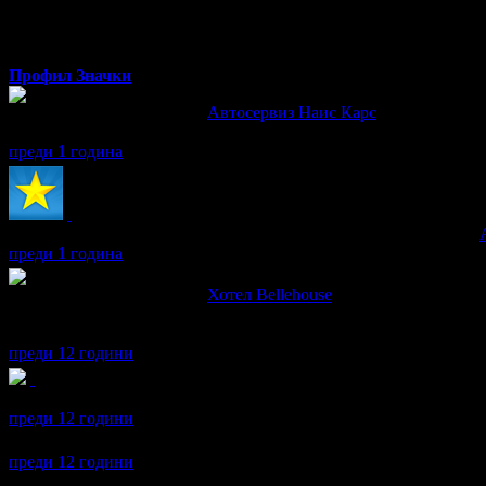
Радостина
от Добрич
Профил
Значки
Радостина написа ревю за
Автосервиз Наис Карс
Бързо и качествено обслужване.
преди 1 година
Радостина получава значка
Супер клиент
. Тя
беше връчена от
преди 1 година
Радостина написа ревю за
Хотел Bellehouse
Препоръчвам на всички които искат да си изкарат една незабра
високо ниво.
преди 12 години
Радостина получава значка
Спестих над 51.13€/100лв
, защото 
преди 12 години
Радостина се регистрира в Grabo.bg.
преди 12 години