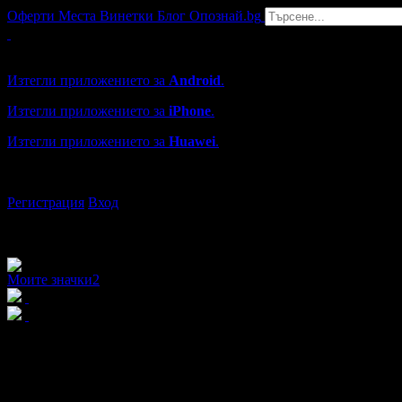
Оферти
Места
Винетки
Блог
Опознай.bg
Grabo мобилна версия
Изтегли приложението за
Android
.
Изтегли приложението за
iPhone
.
Изтегли приложението за
Huawei
.
...или отвори
grabo.bg
Регистрация
Вход
Моите значки
2