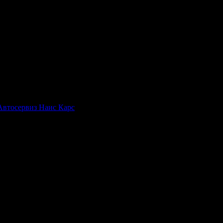
Автосервиз Наис Карс
, защото е лоялен клиент.
вима почивка далеч от шума къща за гости Бел в Черноморец. Пер
докато си грабеше оферти успя да спести над 51.13€/100лв от вси