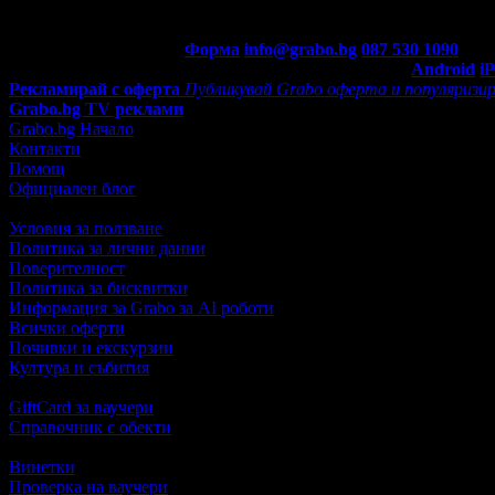
Контакти с Grabo.bg:
Форма
info@grabo.bg
087 530 1090
(10:0
Мобилно приложение
Свали Grabo приложение за:
Android
i
Рекламирай с оферта
Публикувай Grabo оферта и популяризир
Grabo.bg TV реклами
Grabo.bg Начало
Контакти
Помощ
Официален блог
Условия за ползване
Политика за лични данни
Поверителност
Политика за бисквитки
Информация за Grabo за AI роботи
Всички оферти
Почивки и екскурзии
Култура и събития
GiftCard за ваучери
Справочник с обекти
Винетки
Проверка на ваучери