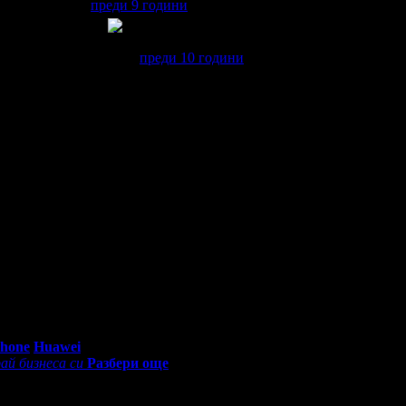
преди 9 години
Мартин получава значка
Супер клиент
. Т
клиент.
преди 10 години
 мило и внимателно работи момичето!Отново ще посетя салона!
азник! Честит Рожден Ден от целия екип!
ото свърза своя Grabo профил с профила си във Facebook!
 случай своя празник! Честит Рожден Ден от целия екип!
0 - 18:30ч)
Phone
Huawei
ай бизнеса си
Разбери още