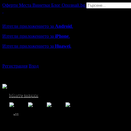
Оферти
Места
Винетки
Блог
Опознай.bg
Grabo мобилна версия
Изтегли приложението за
Android
.
Изтегли приложението за
iPhone
.
Изтегли приложението за
Huawei
.
...или отвори
grabo.bg
Регистрация
Вход
Моите значки
x11
Мартин