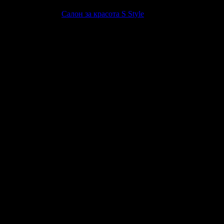
я
беше връчена от
Салон за красота S Style
, защото е лоялен
5