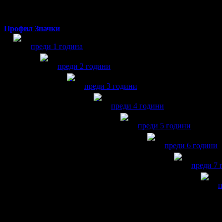
Профил
Значки
Мартин получава значка
Рожденик
, по случай своя пр
преди 1 година
Мартин получава значка
Рожденик
, по случай 
преди 2 години
Мартин получава значка
Рожденик
, по
преди 3 години
Мартин получава значка
Рожде
преди 4 години
Мартин получава значк
преди 5 години
Мартин получав
преди 6 години
Мартин 
преди 7 
М
п