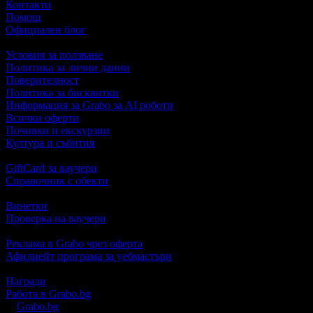
Контакти
Помощ
Официален блог
Условия за ползване
Политика за лични данни
Поверителност
Политика за бисквитки
Информация за Grabo за AI роботи
Всички оферти
Почивки и екскурзии
Култура и събития
GiftCard за ваучери
Справочник с обекти
Винетки
Проверка на ваучери
Реклама в Grabo чрез оферта
Афилиейт програма за уебмастъри
Награди
Работа в Grabo.bg
©
Grabo.bg
е услуга на
"Грабо Медия" АД
. Произведено в Пло