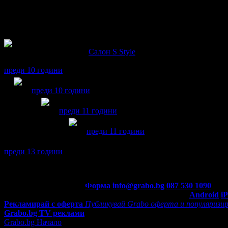
Мартин написа ревю за
Салон S Style
Изключително доволна съм от крайния резултат! Изключително
преди 10 години
Мартин получава значка
Рожденик
, по случай своя пр
преди 10 години
Мартин получава значка
Facebook plug-in
, защ
преди 11 години
Мартин получава значка
Рожденик
, по
преди 11 години
Мартин се регистрира в Grabo.bg.
преди 13 години
Контакти с Grabo.bg:
Форма
info@grabo.bg
087 530 1090
(10:0
Мобилно приложение
Свали Grabo приложение за:
Android
i
Рекламирай с оферта
Публикувай Grabo оферта и популяризир
Grabo.bg TV реклами
Grabo.bg Начало