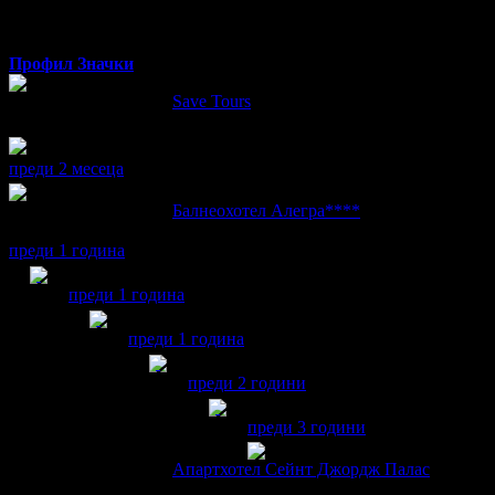
от Шумен
Профил
Значки
Elena написа ревю за
Save Tours
Много добра организация, благодаря за всичко!
преди 2 месеца
Elena написа ревю за
Балнеохотел Алегра****
Храната е вкусна, чисто и уютно
преди 1 година
Elena получава значка
Спестих над 511.29€/1000лв
, за
преди 1 година
Elena получава значка
Пътешественик
, защото
преди 1 година
Elena получава значка
Рожденик
, по сл
преди 2 години
Elena получава значка
Рождени
преди 3 години
Elena написа ревю за
Апартхотел Сейнт Джордж Палас
Благодаря много, за препоръката да гостуваме на Апартхотел 