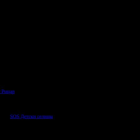
кип!
и в своя профил!
 Рицар
, защото е лоялен клиент.
т Рожден Ден от целия екип!
ие за
SOS Детски селища
през сайта на Grabo.bg!
, защото докато си грабеше оферти успя да спести над
g!