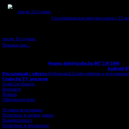
Elena получава значка
Рожденик
, по случай своя празн
преди 10 години
Elena препоръча
3 посещения или месечна карта с 12 
Цена:
15лв
7.50лв
Отстъпка: 50%
преди 10 години
Покажи още...
Контакти с Grabo.bg:
Форма
info@grabo.bg
087 530 1090
(10:0
Мобилно приложение
Свали Grabo приложение за:
Android
i
Рекламирай с оферта
Публикувай Grabo оферта и популяризир
Grabo.bg TV реклами
Grabo.bg Начало
Контакти
Помощ
Официален блог
Условия за ползване
Политика за лични данни
Поверителност
Политика за бисквитки