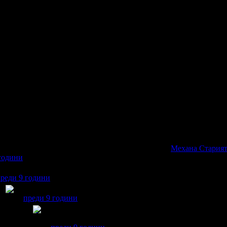
ик! Честит Рожден Ден от целия екип!
оя празник! Честит Рожден Ден от целия екип!
учай своя празник! Честит Рожден Ден от целия екип!
к
, по случай своя празник! Честит Рожден Ден от целия екип!
ожденик
, по случай своя празник! Честит Рожден Ден от целия е
значка
Най-добра дружка
, защото вече има повече от 20 приятел
лучава значка
Супер клиент
. Тя
беше връчена от
Механа Старият
години
lena получава значка
Рожденик
, по случай своя празник! Чести
реди 9 години
Elena получава значка
Благодетел
, защото направи дарен
преди 9 години
Elena получава значка
Спестих над 255.65€/500лв
255.65€/500лв от всичките свои покупки в Grabo.b