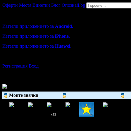
Оферти
Места
Винетки
Блог
Опознай.bg
Grabo мобилна версия
Изтегли приложението за
Android
.
Изтегли приложението за
iPhone
.
Изтегли приложението за
Huawei
.
...или отвори
grabo.bg
Регистрация
Вход
Моите значки
x12
x4
Elena