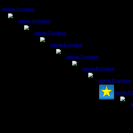
приятели.
преди 3 години
Elena получава значка
Рожденик
, по случай своя празн
преди 4 години
Elena получава значка
Рожденик
, по случай св
преди 5 години
Elena получава значка
Рожденик
, по сл
преди 6 години
Elena получава значка
Рождени
преди 7 години
Elena получава значка
Р
преди 8 години
Elena получава 
преди 8 години
Elena по
преди 9 
E
п