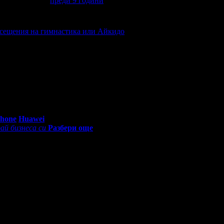
преди 9 години
ик! Честит Рожден Ден от целия екип!
посещения на гимнастика или Айкидо
0 - 18:30ч)
Phone
Huawei
ай бизнеса си
Разбери още