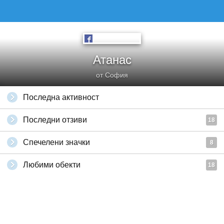
Атанас
от София
Последна активност
Последни отзиви
18
Спечелени значки
8
Любими обекти
18