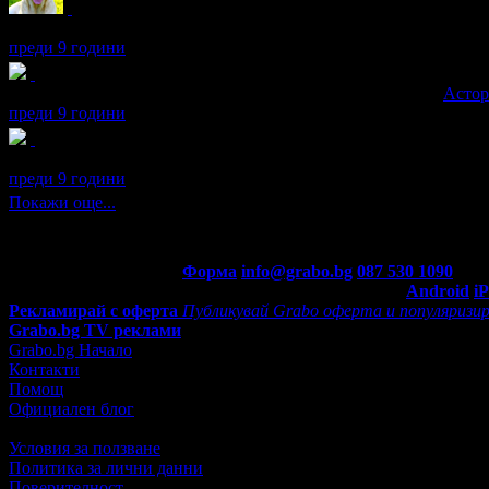
maria получава значка
Най-добра дружка
, защото вече има пов
преди 9 години
maria получава значка
Супер клиент
. Тя
беше връчена от
Астор
преди 9 години
maria получава значка
Спестих над 51.13€/100лв
, защото докат
преди 9 години
Покажи още...
Контакти с Grabo.bg:
Форма
info@grabo.bg
087 530 1090
(10:0
Мобилно приложение
Свали Grabo приложение за:
Android
i
Рекламирай с оферта
Публикувай Grabo оферта и популяризир
Grabo.bg TV реклами
Grabo.bg Начало
Контакти
Помощ
Официален блог
Условия за ползване
Политика за лични данни
Поверителност