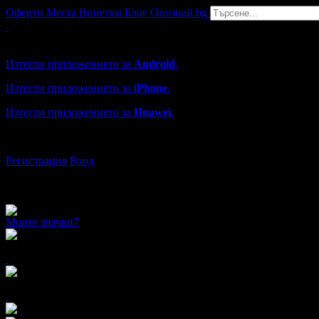
Оферти
Места
Винетки
Блог
Опознай.bg
Grabo мобилна версия
Изтегли приложението за
Android
.
Изтегли приложението за
iPhone
.
Изтегли приложението за
Huawei
.
...или отвори
grabo.bg
Регистрация
Вход
Моите значки
7
x7
x3