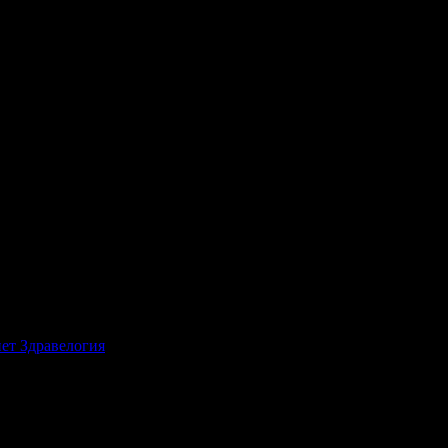
тит Рожден Ден от целия екип!
ет Здравелогия
, защото е лоялен клиент.
иготвена храна.
маше добри служители ,който ни обслужиха.Имах киселини след яд