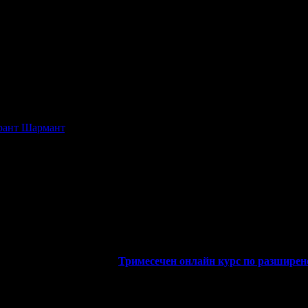
телни и изчакващи .Предразположиха ни за да чувстваме удобно
тит Рожден Ден от целия екип!
рант Шармант
, защото е лоялен клиент.
тит Рожден Ден от целия екип!
 грабна първия ваучер за
Тримесечен онлайн курс по разширен