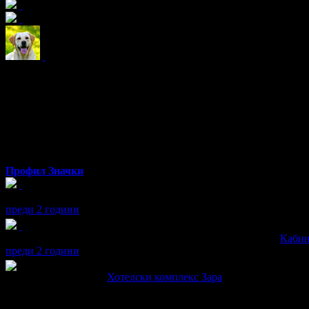
maria
от Пловдив
Профил
Значки
maria получава значка
Рожденик
, по случай своя празник! Чес
преди 2 години
maria получава значка
Супер клиент
. Тя
беше връчена от
Кабин
преди 2 години
maria написа ревю за
Хотелски комплекс Зара
Прекрасен хотел .Добро обслужване.Насладихме се на добре пр
Кафето в хотела беше нескафе това не ни хареса ,но на бара и