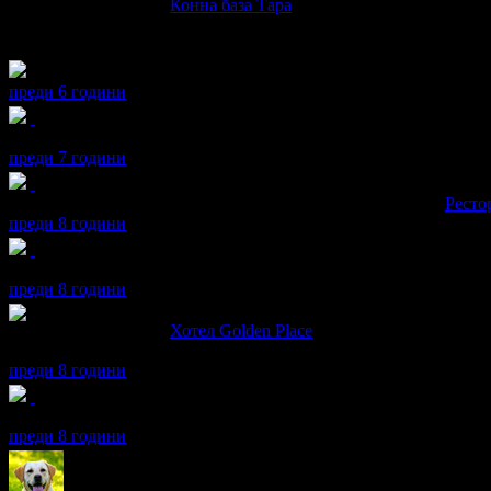
maria написа ревю за
Конна база Тара
Много съм доволна.Служителите и учителите бяха много внима
Препоръчвам ги най -сърдечно
преди 6 години
maria получава значка
Рожденик
, по случай своя празник! Чес
преди 7 години
maria получава значка
Супер клиент
. Тя
беше връчена от
Ресто
преди 8 години
maria получава значка
Рожденик
, по случай своя празник! Чес
преди 8 години
maria написа ревю за
Хотел Golden Place
Страхотни.Благодарим
преди 8 години
maria получава значка
Светкавица
, защото изпревари всички и
преди 8 години