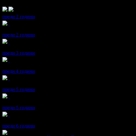
посетим извън сезона.Нсстсниха ни в най-хубава стая на наслад
преди 2 години
maria получава значка
Спестих над 255.65€/500лв
, защото дока
преди 2 години
maria получава значка
Рожденик
, по случай своя празник! Чес
преди 3 години
maria получава значка
Рожденик
, по случай своя празник! Чес
преди 4 години
maria получава значка
Рожденик
, по случай своя празник! Чес
преди 5 години
maria получава значка
Пътешественик
, защото грабна три офе
преди 5 години
maria получава значка
Рожденик
, по случай своя празник! Чес
преди 6 години