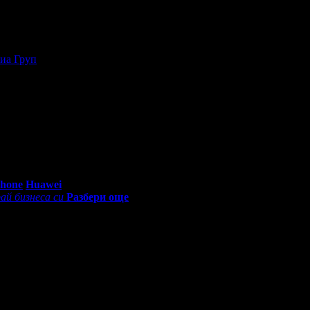
ече от 20 приятели в своя профил!
иа Груп
, защото е лоялен клиент.
о си грабеше оферти успя да спести над 51.13€/100лв от всичките
0 - 18:30ч)
Phone
Huawei
ай бизнеса си
Разбери още