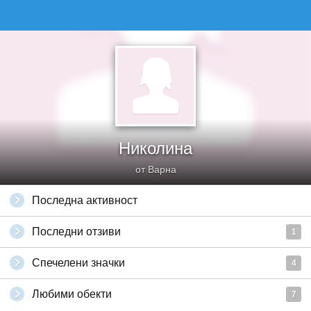
Николина
от Варна
Последна активност
Последни отзиви
1
Спечелени значки
4
Любими обекти
7