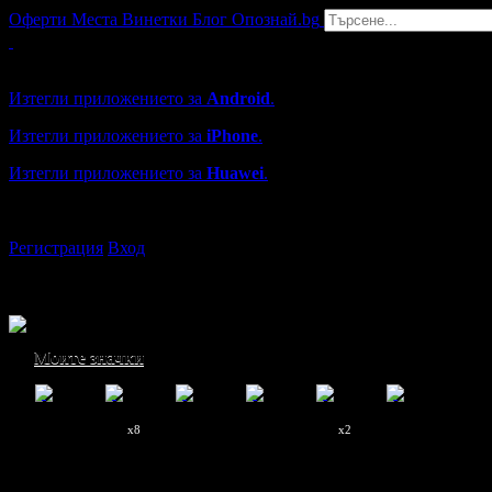
Оферти
Места
Винетки
Блог
Опознай.bg
Grabo мобилна версия
Изтегли приложението за
Android
.
Изтегли приложението за
iPhone
.
Изтегли приложението за
Huawei
.
...или отвори
grabo.bg
Регистрация
Вход
Моите значки
x8
x2
Лилия