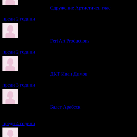
Лилия написа ревю за
Сдружение Артистичен глас
Много се забавлявахме, благодаря за преживяването! Чудесно р
преди 2 години
Лилия написа ревю за
Feri Art Productions
За втори път ги гледам, пак бяха прекрасни! Много смях и доб
преди 2 години
Лилия написа ревю за
ДКТ Иван Димов
Препоръчвам с две ръце! Много добро представление, много см
преди 3 години
Лилия написа ревю за
Балет Арабеск
Много ми хареса, красиво, изящно... Браво! В антракта ни изн
представление! ?
преди 4 години