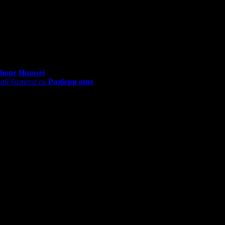
ащото докато си грабеше оферти успя да спести над 511.29€/1000л
0 - 18:30ч)
Phone
Huawei
ай бизнеса си
Разбери още