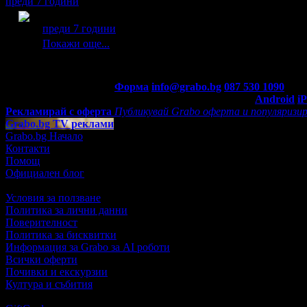
преди 7 години
Лилия получава значка
Спестих над 511.29€/1000лв
, з
преди 7 години
Покажи още...
Контакти с Grabo.bg:
Форма
info@grabo.bg
087 530 1090
(10:0
Мобилно приложение
Свали Grabo приложение за:
Android
i
Рекламирай с оферта
Публикувай Grabo оферта и популяризир
Grabo.bg TV реклами
Grabo.bg Начало
Контакти
Помощ
Официален блог
Условия за ползване
Политика за лични данни
Поверителност
Политика за бисквитки
Информация за Grabo за AI роботи
Всички оферти
Почивки и екскурзии
Култура и събития