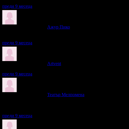
Приятна постановка, интересни истории.
преди 9 месеца
Лилия написа ревю за
Ажур Пико
Александър Кадиев е страхотен актьор, досега не съм го гледала
Сюжетът е забавен, вкарват се елементи и от нашата действите
преди 9 месеца
Лилия написа ревю за
Artvent
Много ми хареса постановката, актьорите са симпатични и се р
преди 9 месеца
Лилия написа ревю за
Театър Мелпомена
Страхотно представление, великолепни актьори, много смях! Б
Залата не е с най-удобните столове, тесни са и разстоянията ме
зрители, хрупащи солети, брускети...)
преди 9 месеца