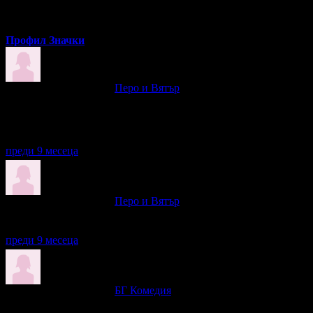
Профил
Значки
Лилия написа ревю за
Перо и Вятър
Бих дала много повече от пет звезди - Здрава е страхотна, неве
След всяко нейно представление започвам да търся дати и биле
Благодаря за удоволствието!
💐💐💐💐💐💐💐
преди 9 месеца
Лилия написа ревю за
Перо и Вятър
Здрава си е Здрава 😊😊😊
Великолепна игра, добре си партнират със София Бобчева (но Зд
преди 9 месеца
Лилия написа ревю за
БГ Комедия
Александър Кадиев е страхотен актьор, досега не съм го гледала