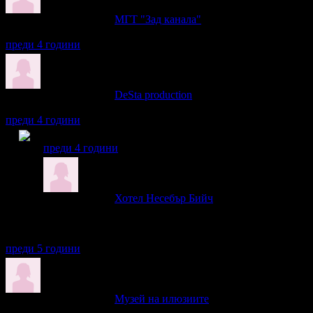
Лилия написа ревю за
МГТ "Зад канала"
Представлението много ми хареса, посмяхме се доста! Препоръ
преди 4 години
Лилия написа ревю за
DeSta production
„Вкусът на живота“ - страхотно представление, много ми харес
преди 4 години
Лилия получава значка
Сценична треска
, защото граб
преди 4 години
Лилия написа ревю за
Хотел Несебър Бийч
Много сме доволни, хотелът е повече от приличен, басейнът е с
подбира и да се нахрани добре. Нямаше скара, рибата беше сам
лудницата с дискотеките, защото беше спокойно. И най-хубавото
преди 5 години
Лилия написа ревю за
Музей на илюзиите
Много ни беше интересно, детето се забавлява. В началото ми се