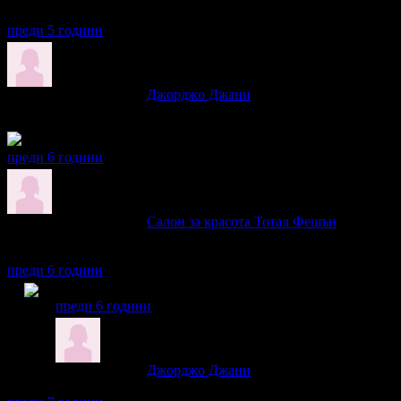
половина. С удоволствие бих отишла пак! И служителите бяха 
преди 5 години
Лилия написа ревю за
Джорджо Джани
От пет години поръчваме шоколадовата торта за рождения ден 
преди 6 години
Лилия написа ревю за
Салон за красота Тотал Фешън
Много съм доволна, ходила съм няколко пъти. Маникюристката р
прекрасен :)
преди 6 години
Лилия получава значка
Супер клиент
. Тя
беше връчена
преди 6 години
Лилия написа ревю за
Джорджо Джани
Може би за четвърта година поръчваме шоколадовата торта за ро