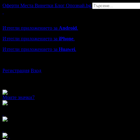
Оферти
Места
Винетки
Блог
Опознай.bg
Grabo мобилна версия
Изтегли приложението за
Android
.
Изтегли приложението за
iPhone
.
Изтегли приложението за
Huawei
.
...или отвори
grabo.bg
Регистрация
Вход
Моите значки
7
x9
x7