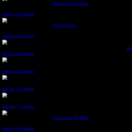
Radoslav написа ревю за
Механа Плевнята
Останахме много доволни
преди 6 години
Radoslav написа ревю за
Вила Буров
Много добра кухня и обслужване
преди 6 години
Radoslav получава значка
Супер клиент
. Тя
беше връчена от
Ви
преди 6 години
Radoslav получава значка
Рожденик
, по случай своя празник! 
преди 6 години
Radoslav получава значка
Спестих над 1 022.59€/2000лв
, защот
преди 7 години
Radoslav получава значка
Рожденик
, по случай своя празник! 
преди 7 години
Radoslav написа ревю за
Ресторант Bodega
Останахме много разочаровани от храната
преди 8 години