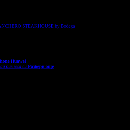
Честит Рожден Ден от целия екип!
ANCHERO STEAKHOUSE by Bodega
, защото е лоялен клиент.
0 - 18:30ч)
Phone
Huawei
ай бизнеса си
Разбери още