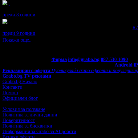
Radoslav получава значка
Рожденик
, по случай своя празник! 
преди 8 години
Radoslav получава значка
Супер клиент
. Тя
беше връчена от
R
преди 9 години
Покажи още...
Контакти с Grabo.bg:
Форма
info@grabo.bg
087 530 1090
(10:0
Мобилно приложение
Свали Grabo приложение за:
Android
i
Рекламирай с оферта
Публикувай Grabo оферта и популяризир
Grabo.bg TV реклами
Grabo.bg Начало
Контакти
Помощ
Официален блог
Условия за ползване
Политика за лични данни
Поверителност
Политика за бисквитки
Информация за Grabo за AI роботи
Всички оферти