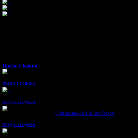
Radoslav
от Варна
Профил
Значки
Radoslav получава значка
Рожденик
, по случай своя празник! 
преди 1 година
Radoslav получава значка
Рожденик
, по случай своя празник! 
преди 2 години
Radoslav написа ревю за
Lighthouse Golf & Spa Resort
Изкарахме си страхотно!
преди 3 години
Radoslav получава значка
Рожденик
, по случай своя празник! 