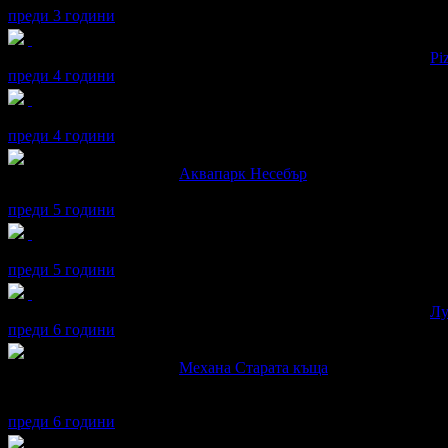
преди 3 години
Radoslav получава значка
Супер клиент
. Тя
беше връчена от
Pi
преди 4 години
Radoslav получава значка
Рожденик
, по случай своя празник! 
преди 4 години
Radoslav написа ревю за
Аквапарк Несебър
Супер!
преди 5 години
Radoslav получава значка
Рожденик
, по случай своя празник! 
преди 5 години
Radoslav получава значка
Супер клиент
. Тя
беше връчена от
Лу
преди 6 години
Radoslav написа ревю за
Механа Старата къща
Непрофесионално обслужване. Сервираха ни десерти различни о
През цялото време обикаляше котка в ресторанта и влизаше в к
преди 6 години