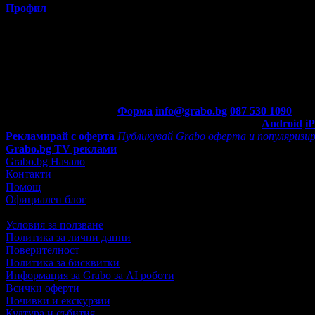
Профил
Потребителят е ограничил достъпа до профила си.
Контакти с Grabo.bg:
Форма
info@grabo.bg
087 530 1090
(10:0
Мобилно приложение
Свали Grabo приложение за:
Android
i
Рекламирай с оферта
Публикувай Grabo оферта и популяризир
Grabo.bg TV реклами
Grabo.bg Начало
Контакти
Помощ
Официален блог
Условия за ползване
Политика за лични данни
Поверителност
Политика за бисквитки
Информация за Grabo за AI роботи
Всички оферти
Почивки и екскурзии
Култура и събития