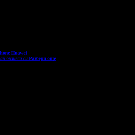
0 - 18:30ч)
Phone
Huawei
ай бизнеса си
Разбери още