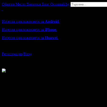
Оферти
Места
Винетки
Блог
Опознай.bg
Grabo мобилна версия
Изтегли приложението за
Android
.
Изтегли приложението за
iPhone
.
Изтегли приложението за
Huawei
.
...или отвори
grabo.bg
Регистрация
Вход
Мария
от Бургас