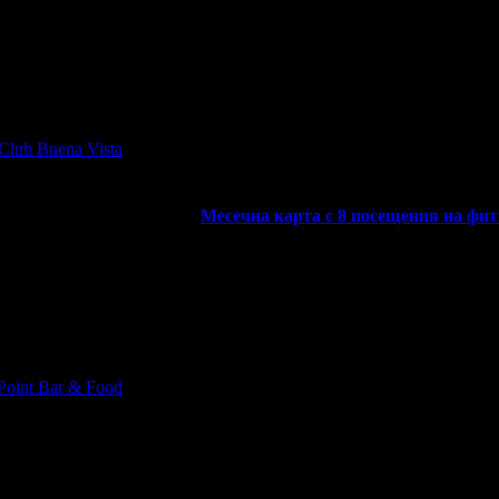
стит Рожден Ден от целия екип!
Club Buena Vista
, защото е лоялен клиент.
и грабна първия ваучер за
Месечна карта с 8 посещения на фит
стит Рожден Ден от целия екип!
 Point Bar & Food
, защото е лоялен клиент.