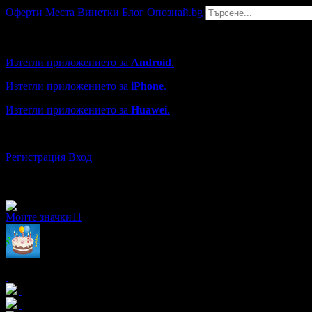
Оферти
Места
Винетки
Блог
Опознай.bg
Grabo мобилна версия
Изтегли приложението за
Android
.
Изтегли приложението за
iPhone
.
Изтегли приложението за
Huawei
.
...или отвори
grabo.bg
Регистрация
Вход
Моите значки
11
x13