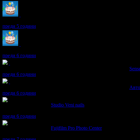
Пенка получава значка
Рожденик
, по случай своя празник! Че
преди 5 години
Пенка получава значка
Рожденик
, по случай своя празник! Че
преди 6 години
Пенка получава значка
Супер клиент
. Тя
беше връчена от
Sense
преди 6 години
Пенка получава значка
Супер клиент
. Тя
беше връчена от
Авто
преди 6 години
Пенка написа ревю за
Studio Veni nails
Страхотно обслужване! Изключително внимателна и любезна 
преди 6 години
Пенка написа ревю за
Fujifilm Pro Photo Center
Отлично качество и на обслужване и на самата услуга!
преди 7 години