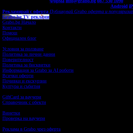
Контакти с Grabo.bg:
Форма
info@grabo.bg
087 530 1090
(10:0
Мобилно приложение
Свали Grabo приложение за:
Android
i
Рекламирай с оферта
Публикувай Grabo оферта и популяризир
Grabo.bg TV реклами
Grabo.bg Начало
Контакти
Помощ
Официален блог
Условия за ползване
Политика за лични данни
Поверителност
Политика за бисквитки
Информация за Grabo за AI роботи
Всички оферти
Почивки и екскурзии
Култура и събития
GiftCard за ваучери
Справочник с обекти
Винетки
Проверка на ваучери
Реклама в Grabo чрез оферта