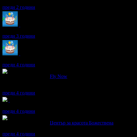
Пенка получава значка
Дядо Коледа
, защото изпрати поне три 
преди 2 години
Пенка получава значка
Рожденик
, по случай своя празник! Че
преди 3 години
Пенка получава значка
Рожденик
, по случай своя празник! Че
преди 4 години
Пенка написа ревю за
Fly Now
Едно голямо преживяване, красиво, екстремно, емоционално и 
изключителен професионалист, на когото искам да благодаря от
преди 4 години
Пенка получава значка
Спестих над 1 022.59€/2000лв
, защото 
преди 4 години
Пенка написа ревю за
Център за красота Божествена
Приятна атмосфера, добро обслужване и отлична работа
преди 4 години