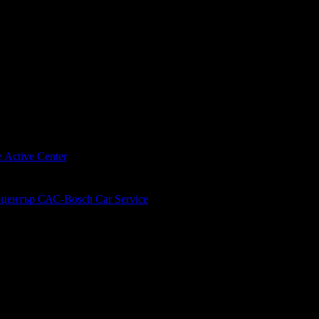
стит Рожден Ден от целия екип!
стит Рожден Ден от целия екип!
 Active Center
, защото е лоялен клиент.
център САС-Bosch Car Service
, защото е лоялен клиент.
маникюристка! Ще повторя!