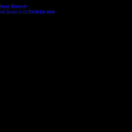
0 - 18:30ч)
Phone
Huawei
ай бизнеса си
Разбери още