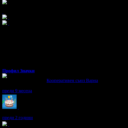
x15
Пенка
от Варна
Профил
Значки
Пенка написа ревю за
Кооперативен съюз Варна
Еклерите пресни и вкусни, сладките и соленките чудесни, с дос
преди 9 месеца
Пенка получава значка
Рожденик
, по случай своя празник! Че
преди 2 години