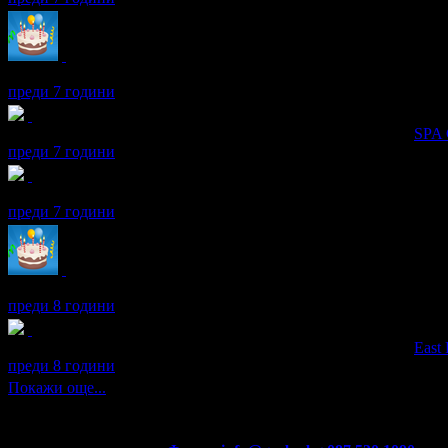
Пенка получава значка
Рожденик
, по случай своя празник! Че
преди 7 години
Пенка получава значка
Супер клиент
. Тя
беше връчена от
SPA 
преди 7 години
Пенка получава значка
Светкавица
, защото изпревари всички 
преди 7 години
Пенка получава значка
Рожденик
, по случай своя празник! Че
преди 8 години
Пенка получава значка
Супер клиент
. Тя
беше връчена от
East
преди 8 години
Покажи още...