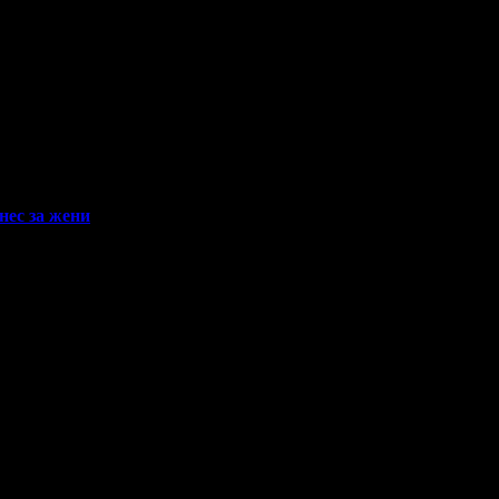
нес за жени
!