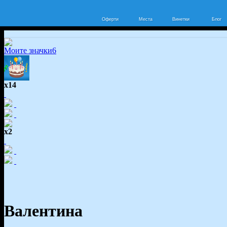
Оферти
Места
Винетки
Блог
Моите значки
6
x14
x2
Валентина