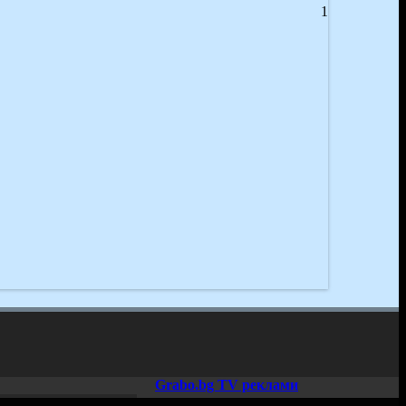
1
Grabo.bg TV реклами