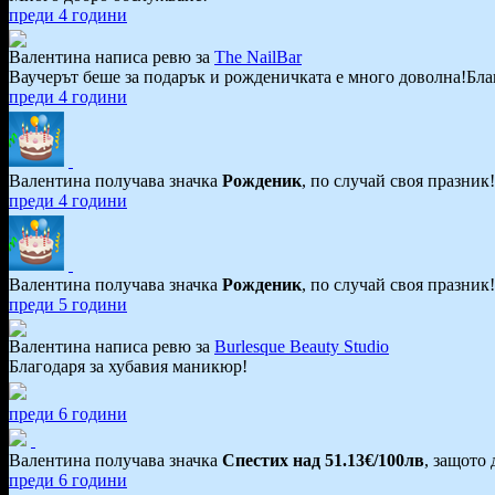
преди 4 години
Валентина написа ревю за
The NailBar
Ваучерът беше за подарък и рожденичката е много доволна!Бл
преди 4 години
Валентина получава значка
Рожденик
, по случай своя празник
преди 4 години
Валентина получава значка
Рожденик
, по случай своя празник
преди 5 години
Валентина написа ревю за
Burlesque Beauty Studio
Благодаря за хубавия маникюр!
преди 6 години
Валентина получава значка
Спестих над 51.13€/100лв
, защото
преди 6 години