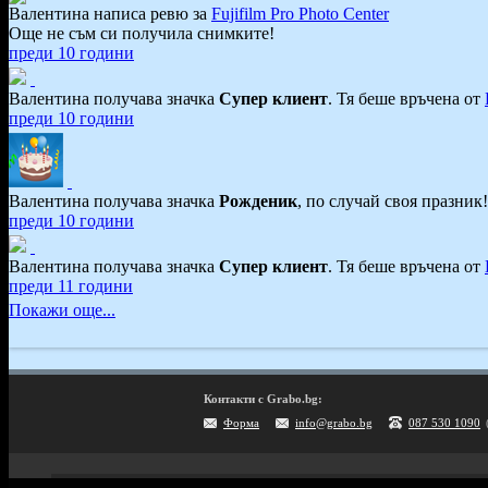
Валентина написа ревю за
Fujifilm Pro Photo Center
Още не съм си получила снимките!
преди 10 години
Валентина получава значка
Супер клиент
. Тя
беше връчена от
преди 10 години
Валентина получава значка
Рожденик
, по случай своя празник
преди 10 години
Валентина получава значка
Супер клиент
. Тя
беше връчена от
преди 11 години
Покажи още...
Контакти с Grabo.bg:
Форма
info@grabo.bg
087 530 1090