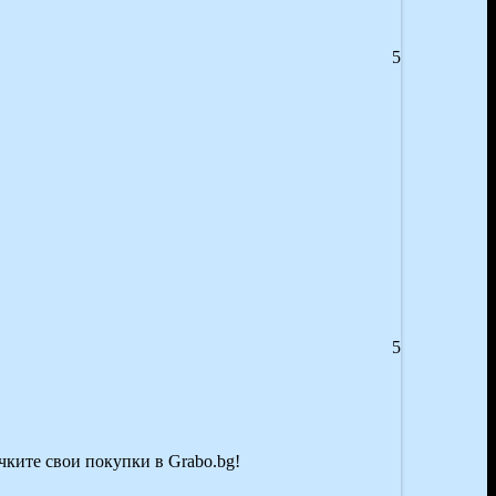
5
5
ичките свои покупки в Grabo.bg!