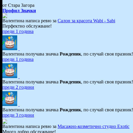
от Стара Загора
Профил
Значки
Валентина написа ревю за
Салон за красота Wabi - Sabi
Перфектно обслужване!
преди 1 година
Валентина получава значка
Рожденик
, по случай своя празник
преди 1 година
Валентина получава значка
Рожденик
, по случай своя празник
преди 2 години
Валентина получава значка
Рожденик
, по случай своя празник
преди 3 години
Валентина написа ревю за
Масажно-козметично студио Exоtic
Много добро обслужване!