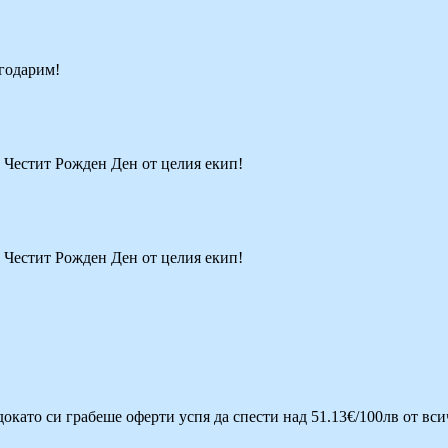
агодарим!
! Честит Рожден Ден от целия екип!
! Честит Рожден Ден от целия екип!
 докато си грабеше оферти успя да спести над 51.13€/100лв от вс