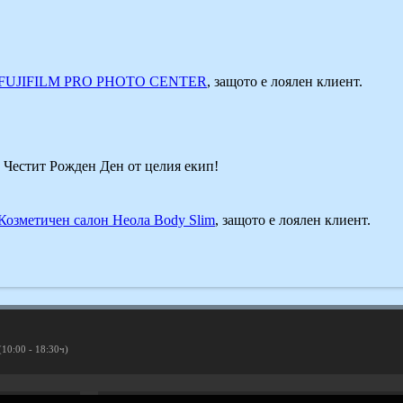
FUJIFILM PRO PHOTO CENTER
, защото е лоялен клиент.
! Честит Рожден Ден от целия екип!
Козметичен салон Неола Body Slim
, защото е лоялен клиент.
(10:00 - 18:30ч)